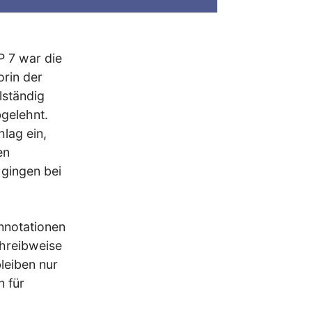
P 7 war die
orin der
lständig
gelehnt.
hlag ein,
en
gingen bei
nnotationen
hreibweise
leiben nur
 für