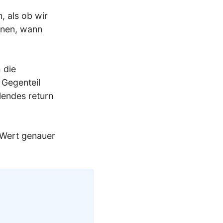
, als ob wir
nnen, wann
 die
s Gegenteil
lendes return
n Wert genauer
Copy