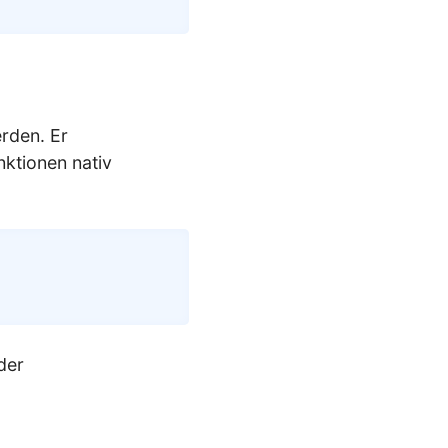
rden. Er
ktionen nativ
Copy
der