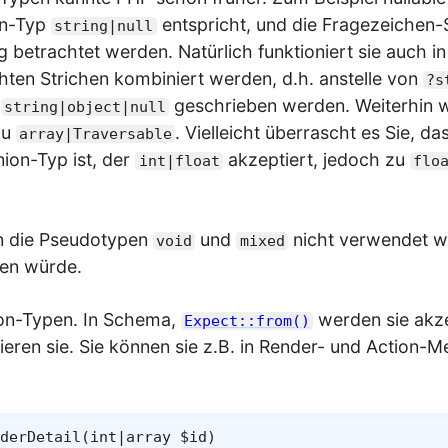
on-Typ
entspricht, und die Fragezeichen
string|null
 betrachtet werden. Natürlich funktioniert sie auch i
hten Strichen kombiniert werden, d.h. anstelle von
?s
e
geschrieben werden. Weiterhin 
string|object|null
zu
. Vielleicht überrascht es Sie, d
array|Traversable
nion-Typ ist, der
akzeptiert, jedoch zu
int|float
flo
n die Pseudotypen
und
nicht verwendet w
void
mixed
ben würde.
nion-Typen. In Schema,
werden sie akze
Expect::from()
eren sie. Sie können sie z.B. in Render- und Action-
derDetail
(
int
|
array
$id
)