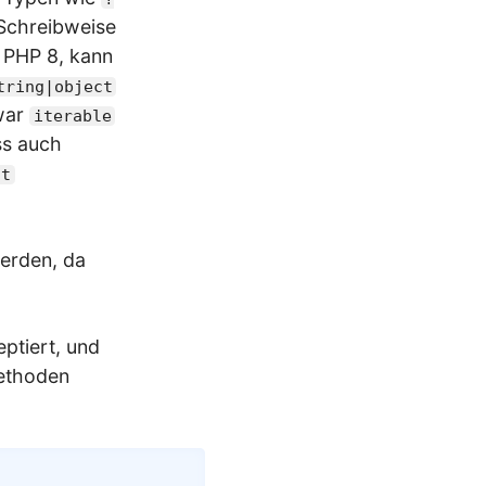
-Schreibweise
n PHP 8, kann
tring|object
war
iterable
ass auch
at
erden, da
ptiert, und
Methoden
Copy