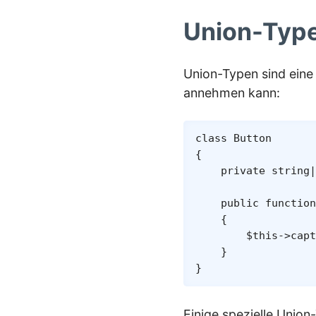
Union-Typ
Union-Typen sind eine
annehmen kann:
class
Button
{
private
string
|
public
function
{
$this
->
capt
}
}
Einige spezielle Unio