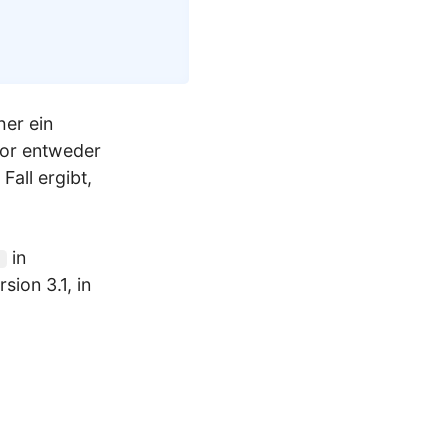
her ein
tor entweder
Fall ergibt,
in
)
sion 3.1, in