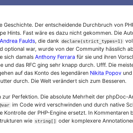
ie Geschichte. Der entscheidende Durchbruch von PH
ype Hints. Fast wäre es dazu nicht gekommen. Die Aut
Andrea Faulds
, die dank
vol
declare(strict_types=1)
 optional war, wurde von der Community hässlich ab
te sich damals
Anthony Ferrara
für sie und ihren Vorsc
e und das RFC ging sehr knapp durch. Ufff. Die meist
gehen auf das Konto des legendären
Nikita Popov
und 
tter durch. Die Welt verändert sich zum Besseren.
n zur Perfektion. Die absolute Mehrheit der phpDoc-A
im Code wird verschwinden und durch native Sc
@var
e Kontrolle der PHP-Engine ersetzt. In Kommentaren b
trukturen wie
oder komplexere Annotationen
string[]