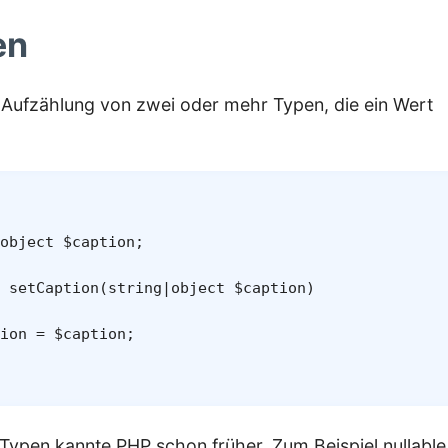
en
 Aufzählung von zwei oder mehr Typen, die ein Wert
object
$caption
;
setCaption
(
string
|
object
$caption
)
ion
=
$caption
;
n-Typen kannte PHP schon früher. Zum Beispiel nullabl