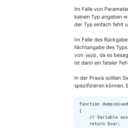
Im Falle von Parameter
keinen Typ angeben wü
der Typ einfach fehlt 
Im Falle des Rückgabe
Nichtangabe des Typs
von
, da es besa
void
ist dann ein fataler Feh
In der Praxis sollten 
spezifizieren können. 
function
dump
(
mixed
{
// Variable aus
return
$var
;