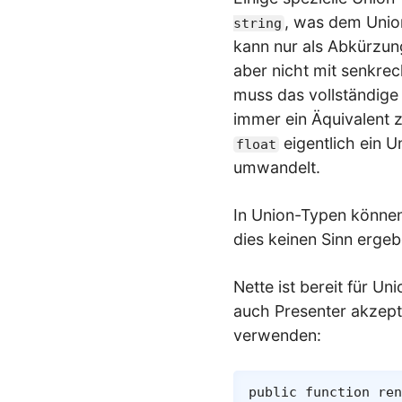
, was dem Uni
string
kann nur als Abkürzung
aber nicht mit senkrec
muss das vollständig
immer ein Äquivalent 
eigentlich ein U
float
umwandelt.
In Union-Typen könne
dies keinen Sinn erge
Nette ist bereit für U
auch Presenter akzepti
verwenden:
public
function
ren