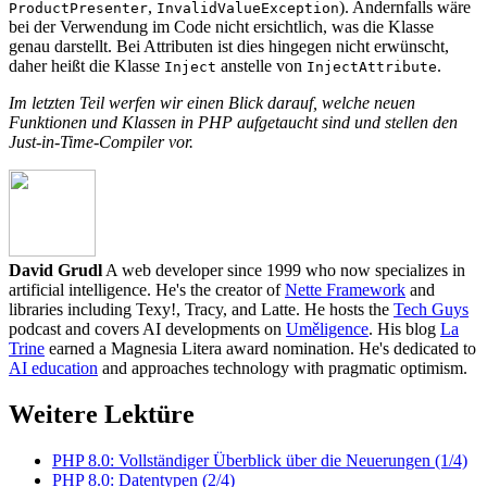
,
). Andernfalls wäre
ProductPresenter
InvalidValueException
bei der Verwendung im Code nicht ersichtlich, was die Klasse
genau darstellt. Bei Attributen ist dies hingegen nicht erwünscht,
daher heißt die Klasse
anstelle von
.
Inject
InjectAttribute
Im letzten Teil werfen wir einen Blick darauf, welche neuen
Funktionen und Klassen in PHP aufgetaucht sind und stellen den
Just-in-Time-Compiler vor.
David Grudl
A web developer since 1999 who now specializes in
artificial intelligence. He's the creator of
Nette Framework
and
libraries including Texy!, Tracy, and Latte. He hosts the
Tech Guys
podcast and covers AI developments on
Uměligence
. His blog
La
Trine
earned a Magnesia Litera award nomination. He's dedicated to
AI education
and approaches technology with pragmatic optimism.
Weitere Lektüre
PHP 8.0: Vollständiger Überblick über die Neuerungen (1/4)
PHP 8.0: Datentypen (2/4)