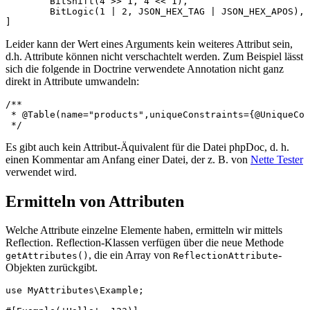
	BitShift(4 >> 1, 4 << 1),

	BitLogic(1 | 2, JSON_HEX_TAG | JSON_HEX_APOS),

Leider kann der Wert eines Arguments kein weiteres Attribut sein,
d.h. Attribute können nicht verschachtelt werden. Zum Beispiel lässt
sich die folgende in Doctrine verwendete Annotation nicht ganz
direkt in Attribute umwandeln:
/**

 * @Table(name="products",uniqueConstraints={@UniqueCon
Es gibt auch kein Attribut-Äquivalent für die Datei phpDoc, d. h.
einen Kommentar am Anfang einer Datei, der z. B. von
Nette Tester
verwendet wird.
Ermitteln von Attributen
Welche Attribute einzelne Elemente haben, ermitteln wir mittels
Reflection. Reflection-Klassen verfügen über die neue Methode
, die ein Array von
-
getAttributes()
ReflectionAttribute
Objekten zurückgibt.
use MyAttributes\Example;
