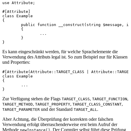
use Attribute;

#[Attribute]

class Example

{

	public function __construct(string $message, int $number)

	{

		...

	}

Es kann eingeschränkt werden, für welche Sprachelemente die
Verwendung des Attributs legal ist. So zum Beispiel nur für Klassen
und Properties:
#[Attribute(Attribute::TARGET_CLASS | Attribute::TARGET
class Example

{

	...

Zur Verfügung stehen die Flags
,
,
TARGET_CLASS
TARGET_FUNCTION
,
,
,
TARGET_METHOD
TARGET_PROPERTY
TARGET_CLASS_CONSTANT
und der Standard
.
TARGET_PARAMETER
TARGET_ALL
Aber Achtung, die Überprüfung der korrekten oder falschen
Verwendung erfolgt überraschenderweise erst beim Aufruf der
Methode
. Der Compiler selbst führt diese Prüfung
newInstance()