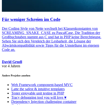
Für weniger Schreien im Code
Der Coding Style von Nette wechselt bei Klassenkonstanten von
SCREAMING_SNAKE_CASE zu PascalCase. Die Tradition der
Großbuchstaben stammt aus C und hat in PHP keine Berechtigung.
Sehen Sie sich den Vergleich der Lesbarkeit, die Lösung der
Abwärtskompatibilität sowie Tipps für die Umstellung im eigenen
Code an.
David Grudl
vor 4 Jahren
Andere Projekte ansehen
Web Framework
component-based MVC
Latte
the safest & intuitive templates
Tester
enjoyable unit testing in PHP
Tracy
debugging tool you will love ♥
Dependency Injection
challenging container