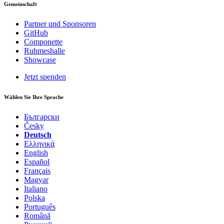
Gemeinschaft
Partner und Sponsoren
GitHub
Componette
Ruhmeshalle
Showcase
Jetzt spenden
Wählen Sie Ihre Sprache
Български
Česky
Deutsch
Ελληνικά
English
Español
Français
Magyar
Italiano
Polska
Português
Română