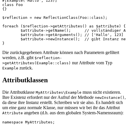
#[Example('Hallo', 123)]

class Foo

{}

$reflection = new ReflectionClass(Foo::class);

foreach ($reflection->getAttributes() as $attribute) {

	$attribute->getName();      // vollständiger Attributname, z.B. MyAttributes\Example

	$attribute->getArguments(); // ['Hallo', 123]

	$attribute->newInstance();  // gibt Instanz new MyAttributes\Example('Hallo', 123) zurück

Die zurückgegebenen Attribute können nach Parametern gefiltert
werden, z.B. gibt
$reflection-
nur Attribute vom Typ
>getAttributes(Example::class)
zurück.
Example
Attributklassen
Die Attributklasse
muss nicht existieren.
MyAttributes\Example
Ihre Existenz erfordert nur der Aufruf der Methode
,
newInstance()
da diese ihre Instanz erstellt. Schreiben wir sie also. Es handelt sich
um eine ganz normale Klasse, nur müssen wir bei ihr das Attribut
angeben (d.h. aus dem globalen System-Namensraum):
Attribute
namespace MyAttributes;
