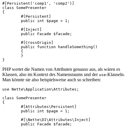
#[Persistent('comp1', 'comp2')]

class SomePresenter

{

	#[Persistent]

	public int $page = 1;

	#[Inject]

	public Facade $facade;

	#[CrossOrigin]

	public function handleSomething()

	{

	}

PHP wertet die Namen von Attributen genauso aus, als wären es
Klassen, also im Kontext des Namensraums und der
-Klauseln.
use
Man könnte sie also beispielsweise auch so schreiben:
use Nette\Application\Attributes;

class SomePresenter

{

	#[Attributes\Persistent]

	public int $page = 1;

	#[\Nette\DI\Attributes\Inject]
