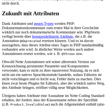
nicht durch.
Zukunft mit Attributen
Dank Attributen und
neuen Typen
werden PHP-
Dokumentationskommentare zum ersten Mal in ihrer Geschichte
wirklich nur noch dokumentarische Kommentare sein. PhpStorm
verfügt bereits über
benutzerdefinierte Attribute
, die z.B. die
Annotation
ersetzen können. Und es ist davon
@deprecated
auszugehen, dass dieses Attribut eines Tages in PHP standardmäßig
vorhanden sein wird. In ähnlicher Weise werden auch andere
Annotationen ersetzt werden, wie z. B.
usw.
@throws
Obwohl Nette Annotationen seit seiner allerersten Version zur
Kennzeichnung persistenter Parameter und Komponenten
verwendet, kam es nicht zu ihrer massiveren Nutzung, da es sich
nicht um ein natives Sprachkonstrukt handelte, sodass Editoren sie
nicht vorschlugen und es leicht war, Fehler darin zu machen. Dies
lösen zwar heute Plugins für Editoren, aber der wirklich native Weg,
den Attribute bringen, eröffnet völlig neue Möglichkeiten.
Übrigens haben Attribute eine Ausnahme im Nette Coding Standard
erhalten, der fordert, dass der Klassenname neben der Spezifität
(z.B.
,
) auch die Allgemeinheit enthält (also
Product
InvalidValue