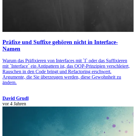
Präfixe und Suffixe gehören nicht in Interface-
Namen
Warum das Präfixieren von Interfaces mit `I` oder das Suffixieren
mit `Interface` ein Antipattern ist, das OOP-Prinzipien verschleiert,
Rauschen in den Code bringt und Refactoring erschwert.
Argumente, die Sie überzeugen werden, diese Gewohnheit zu
ändern.
David Grudl
vor 4 Jahren