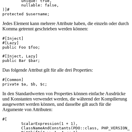
	unique: true,

	nullable: false,

)]#

Jedes Element kann mehrere Attribute haben, die einzeln oder durch
Komma getrennt geschrieben werden können:
#[Inject]

#[Lazy]

public Foo $foo;

#[Inject, Lazy]

Das folgende Attribut gilt für alle drei Properties:
#[Common]

In den Standardwerten von Properties können einfache Ausdrücke
und Konstanten verwendet werden, die während der Kompilierung
ausgewertet werden können, und dasselbe gilt auch für die
Argumente von Attributen:
#[

	ScalarExpression(1 + 1),

	ClassNameAndConstants(PDO::class, PHP_VERSION_ID),
