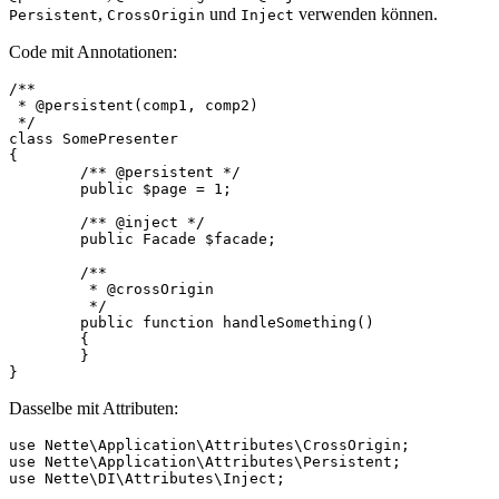
,
und
verwenden können.
Persistent
CrossOrigin
Inject
Code mit Annotationen:
/**

 * @persistent(comp1, comp2)

 */

class SomePresenter

{

	/** @persistent */

	public $page = 1;

	/** @inject */

	public Facade $facade;

	/**

	 * @crossOrigin

	 */

	public function handleSomething()

	{

	}

Dasselbe mit Attributen:
use Nette\Application\Attributes\CrossOrigin;

use Nette\Application\Attributes\Persistent;

use Nette\DI\Attributes\Inject;
