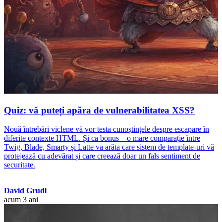
Quiz: vă puteți apăra de vulnerabilitatea XSS?
Nouă întrebări viclene vă vor testa cunoștințele despre escapare în
diferite contexte HTML. Și ca bonus – o mare comparație între
Twig, Blade, Smarty și Latte va arăta care sistem de template-uri vă
protejează cu adevărat și care creează doar un fals sentiment de
securitate.
David Grudl
acum 3 ani