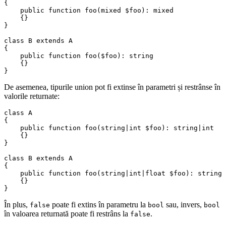
{

    public function foo(mixed $foo): mixed

    {}

}

class B extends A

{

    public function foo($foo): string

    {}

De asemenea, tipurile union pot fi extinse în parametri și restrânse în
valorile returnate:
class A

{

    public function foo(string|int $foo): string|int

    {}

}

class B extends A

{

    public function foo(string|int|float $foo): string

    {}

În plus,
poate fi extins în parametru la
sau, invers,
false
bool
bool
în valoarea returnată poate fi restrâns la
.
false