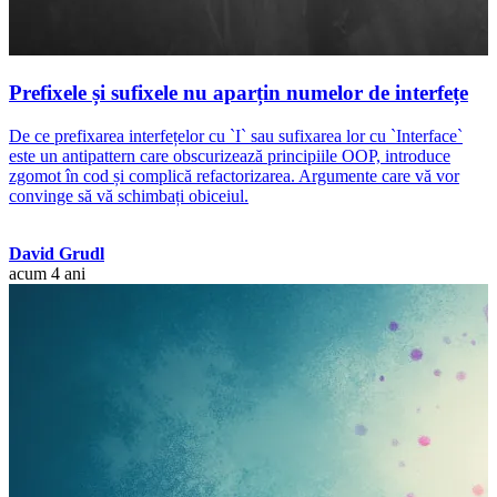
Prefixele și sufixele nu aparțin numelor de interfețe
De ce prefixarea interfețelor cu `I` sau sufixarea lor cu `Interface`
este un antipattern care obscurizează principiile OOP, introduce
zgomot în cod și complică refactorizarea. Argumente care vă vor
convinge să vă schimbați obiceiul.
David Grudl
acum 4 ani