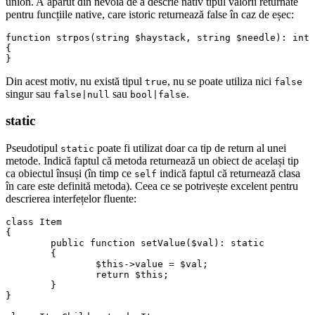
union. A apărut din nevoia de a descrie nativ tipul valorii returnate
pentru funcțiile native, care istoric returnează false în caz de eșec:
function strpos(string $haystack, string $needle): int|
{

Din acest motiv, nu există tipul
, nu se poate utiliza nici
true
false
singur sau
sau
.
false|null
bool|false
static
Pseudotipul
poate fi utilizat doar ca tip de return al unei
static
metode. Indică faptul că metoda returnează un obiect de același tip
ca obiectul însuși (în timp ce
indică faptul că returnează clasa
self
în care este definită metoda). Ceea ce se potrivește excelent pentru
descrierea interfețelor fluente:
class Item

{

	public function setValue($val): static

	{

		$this->value = $val;

		return $this;

	}

}
