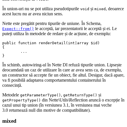
În union-uri nu se pot utiliza pseudotipurile
și
, deoarece
void
mixed
acest lucru nu ar avea niciun sens.
Nette este pregătit pentru tipurile de uniune. În Schema,
le acceptă, iar prezentatorii le acceptă și ei. Le
Expect::from()
puteți utiliza în metodele de redare și de acțiune, de exemplu:
public function renderDetail(int|array $id)

{

	...

În schimb, autowiring-ul în Nette DI refuză tipurile union. Lipsește
deocamdată un caz de utilizare în care ar avea sens ca, de exemplu,
un constructor să accepte fie un obiect, fie altul. Desigur, dacă apare,
va fi posibilă adaptarea comportamentului containerului în
consecință.
Metodele
,
și
getParameterType()
getReturnType()
din Nette\Utils\Reflection aruncă o excepție în
getPropertyType()
cazul unui tip union (în versiunea 3.1, în versiunea mai veche
3.0 returnează null din motive de compatibilitate).
mixed