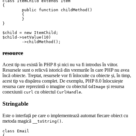
class ItemChild extends Item

{

	public function childMethod()

	{

	}

}

$child = new ItemChild;

$child->setValue(10)

resource
Acest tip nu există în PHP 8 și nici nu va fi introdus în viitor.
Resursele sunt o relicvă istorică din vremurile în care PHP nu avea
încă obiecte. Treptat, resursele vor fi înlocuite cu obiecte și, în timp,
acest tip va dispărea complet. De exemplu, PHP 8.0 înlocuiește
resursa care reprezintă o imagine cu obiectul
și resursa
GdImage
conexiunii
cu obiectul
.
curl
CurlHandle
Stringable
Este o interfață pe care o implementează automat fiecare obiect cu
metoda magică
.
__toString()
class Email

{
