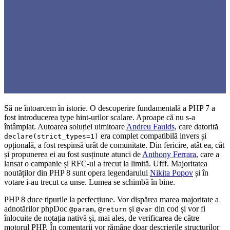
Să ne întoarcem în istorie. O descoperire fundamentală a PHP 7 a
fost introducerea type hint-urilor scalare. Aproape că nu s-a
întâmplat. Autoarea soluției uimitoare
Andreu Faulds
, care datorită
era complet compatibilă invers și
declare(strict_types=1)
opțională, a fost respinsă urât de comunitate. Din fericire, atât ea, cât
și propunerea ei au fost susținute atunci de
Anthony Ferrara
, care a
lansat o campanie și RFC-ul a trecut la limită. Ufff. Majoritatea
noutăților din PHP 8 sunt opera legendarului
Nikita Popov
și în
votare i-au trecut ca unse. Lumea se schimbă în bine.
PHP 8 duce tipurile la perfecțiune. Vor dispărea marea majoritate a
adnotărilor phpDoc
,
și
din cod și vor fi
@param
@return
@var
înlocuite de notația nativă și, mai ales, de verificarea de către
motorul PHP. În comentarii vor rămâne doar descrierile structurilor