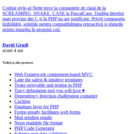
Coding style-ul Nette trece la constantele de clasă de la
SCREAMING_SNAKE_CASE la PascalCase. Tradiția literelor
mari provine din C și în PHP nu are justificare. Priviți comparația
lizibilității, soluțiile pentru compatibilitatea retroactivă și sfaturile
pentru tranziția în propriul cod.
David Grudl
acum 4 ani
Vedeți și alte proiecte
Web Framework
component-based MVC
Latte
the safest & intuitive templates
Tester
enjoyable unit testing in PHP
Tracy
debugging tool you will love ♥
Dependency Injection
challenging container
Caching
Database
layer for PHP
Forms
greatly facilitates web forms
Mail
sending emails
Neon
readable file format
PHP Code Generator
Schema
user data validation