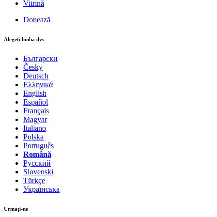
Vitrină
Donează
Alegeți limba dvs
Български
Česky
Deutsch
Ελληνικά
English
Español
Français
Magyar
Italiano
Polska
Português
Română
Русский
Slovenski
Türkçe
Українська
Urmați-ne