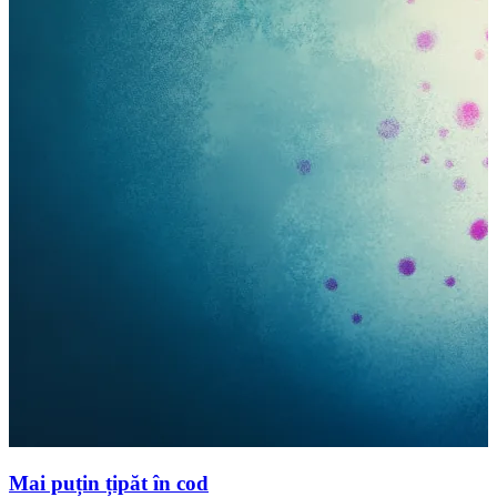
Mai puțin țipăt în cod