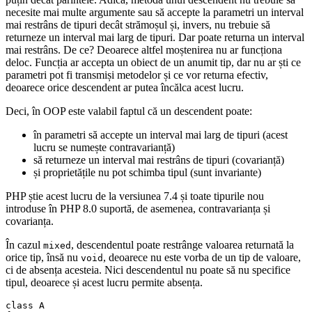
necesite mai multe argumente sau să accepte la parametri un interval
mai restrâns de tipuri decât strămoșul și, invers, nu trebuie să
returneze un interval mai larg de tipuri. Dar poate returna un interval
mai restrâns. De ce? Deoarece altfel moștenirea nu ar funcționa
deloc. Funcția ar accepta un obiect de un anumit tip, dar nu ar ști ce
parametri pot fi transmiși metodelor și ce vor returna efectiv,
deoarece orice descendent ar putea încălca acest lucru.
Deci, în OOP este valabil faptul că un descendent poate:
în parametri să accepte un interval mai larg de tipuri (acest
lucru se numește contravarianță)
să returneze un interval mai restrâns de tipuri (covarianță)
și proprietățile nu pot schimba tipul (sunt invariante)
PHP știe acest lucru de la versiunea 7.4 și toate tipurile nou
introduse în PHP 8.0 suportă, de asemenea, contravarianța și
covarianța.
În cazul
, descendentul poate restrânge valoarea returnată la
mixed
orice tip, însă nu
, deoarece nu este vorba de un tip de valoare,
void
ci de absența acesteia. Nici descendentul nu poate să nu specifice
tipul, deoarece și acest lucru permite absența.
class A
