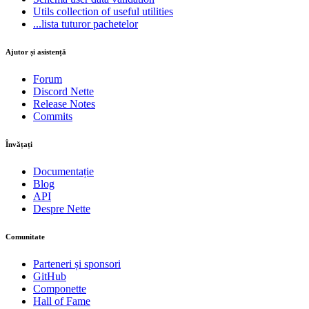
Utils
collection of useful utilities
...lista tuturor pachetelor
Ajutor și asistență
Forum
Discord Nette
Release Notes
Commits
Învățați
Documentație
Blog
API
Despre Nette
Comunitate
Parteneri și sponsori
GitHub
Componette
Hall of Fame