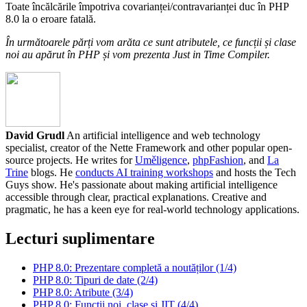
Toate încălcările împotriva covarianței/contravarianței duc în PHP
8.0 la o eroare fatală.
În următoarele părți vom arăta ce sunt atributele, ce funcții și clase
noi au apărut în PHP și vom prezenta Just in Time Compiler.
David Grudl
An artificial intelligence and web technology
specialist, creator of the Nette Framework and other popular open-
source projects. He writes for
Uměligence
,
phpFashion
, and
La
Trine
blogs. He
conducts AI training workshops
and hosts the Tech
Guys show. He's passionate about making artificial intelligence
accessible through clear, practical explanations. Creative and
pragmatic, he has a keen eye for real-world technology applications.
Lecturi suplimentare
PHP 8.0: Prezentare completă a noutăților (1/4)
PHP 8.0: Tipuri de date (2/4)
PHP 8.0: Atribute (3/4)
PHP 8.0: Funcții noi, clase și JIT (4/4)