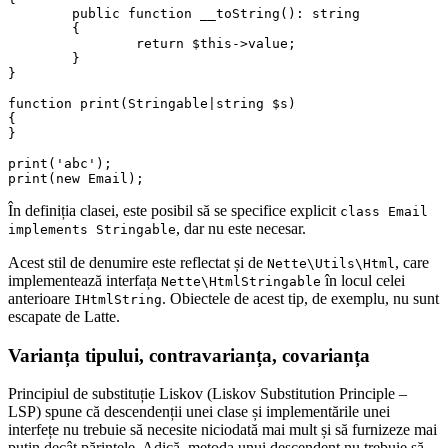
	public function __toString(): string

	{

		return $this->value;

	}

}

function print(Stringable|string $s)

{

}

print('abc');

În definiția clasei, este posibil să se specifice explicit
class Email
, dar nu este necesar.
implements Stringable
Acest stil de denumire este reflectat și de
, care
Nette\Utils\Html
implementează interfața
în locul celei
Nette\HtmlStringable
anterioare
. Obiectele de acest tip, de exemplu, nu sunt
IHtmlString
escapate de Latte.
Varianța tipului, contravarianța, covarianța
Principiul de substituție Liskov (Liskov Substitution Principle –
LSP) spune că descendenții unei clase și implementările unei
interfețe nu trebuie să necesite niciodată mai mult și să furnizeze mai
puțin decât părintele. Adică, metoda unui descendent nu trebuie să