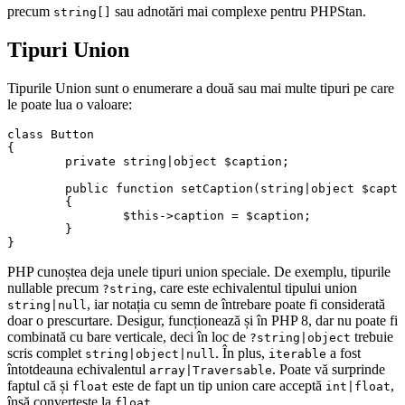
precum
sau adnotări mai complexe pentru PHPStan.
string[]
Tipuri Union
Tipurile Union sunt o enumerare a două sau mai multe tipuri pe care
le poate lua o valoare:
class Button

{

	private string|object $caption;

	public function setCaption(string|object $caption)

	{

		$this->caption = $caption;

	}

PHP cunoștea deja unele tipuri union speciale. De exemplu, tipurile
nullable precum
, care este echivalentul tipului union
?string
, iar notația cu semn de întrebare poate fi considerată
string|null
doar o prescurtare. Desigur, funcționează și în PHP 8, dar nu poate fi
combinată cu bare verticale, deci în loc de
trebuie
?string|object
scris complet
. În plus,
a fost
string|object|null
iterable
întotdeauna echivalentul
. Poate vă surprinde
array|Traversable
faptul că și
este de fapt un tip union care acceptă
,
float
int|float
însă convertește la
.
float