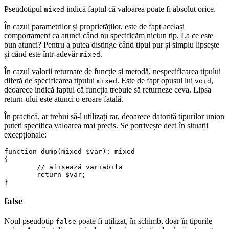
Pseudotipul
indică faptul că valoarea poate fi absolut orice.
mixed
În cazul parametrilor și proprietăților, este de fapt același
comportament ca atunci când nu specificăm niciun tip. La ce este
bun atunci? Pentru a putea distinge când tipul pur și simplu lipsește
și când este într-adevăr
.
mixed
În cazul valorii returnate de funcție și metodă, nespecificarea tipului
diferă de specificarea tipului
. Este de fapt opusul lui
,
mixed
void
deoarece indică faptul că funcția trebuie să returneze ceva. Lipsa
return-ului este atunci o eroare fatală.
În practică, ar trebui să-l utilizați rar, deoarece datorită tipurilor union
puteți specifica valoarea mai precis. Se potrivește deci în situații
excepționale:
function dump(mixed $var): mixed

{

	// afișează variabila

	return $var;

false
Noul pseudotip
poate fi utilizat, în schimb, doar în tipurile
false