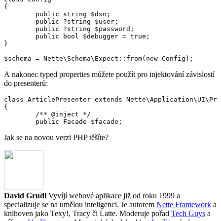
{

	public string $dsn;

	public ?string $user;

	public ?string $password;

	public bool $debugger = true;

}

A nakonec typed properties můžete použít pro injektování závislostí
do presenterů:
class ArticlePresenter extends Nette\Application\UI\Pre
{

	/** @inject */

Jak se na novou verzi PHP těšíte?
David Grudl
Vyvíjí webové aplikace již od roku 1999 a
specializuje se na umělou inteligenci. Je autorem
Nette Framework
a
knihoven jako Texy!, Tracy či Latte. Moderuje pořad
Tech Guys
a