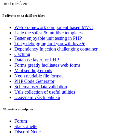
před měsícem
Podívejte se na další projekty
Web Framework
component-based MVC
Latte
the safest & intuitive templates
Tester
enjoyable unit testing in PHP
Tracy
debugging tool you will love ♥
Dependency Injection
challenging container
Caching
Database
layer for PHP
Forms
greatly facilitates web forms
Mail
sending emails
Neon
readable file format
PHP Code Generator
Schema
user data validation
Utils
collection of useful utilities
…seznam všech balíčků
Nápověda a podpora
Forum
Slack #nette
Discord Nette