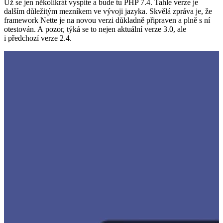
Už se jen několikrát vyspíte a bude tu PHP 7.4. Tahle verze je
dalším důležitým mezníkem ve vývoji jazyka. Skvělá zpráva je, že
framework Nette je na novou verzi důkladně připraven a plně s ní
otestován. A pozor, týká se to nejen aktuální verze 3.0, ale
i předchozí verze 2.4.