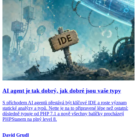
AI agent je tak dobrý, jak dobré jsou vaše typy
S příchodem AI agentů přestává být klíčové IDE a roste význam
statické analýzy a typů. Nette je na to připravené lépe než ostatní:
důsledně typuje od PHP 7.1 a nově všechny balíčky procházejí
PHPStanem na plný level 8.
David Grudl