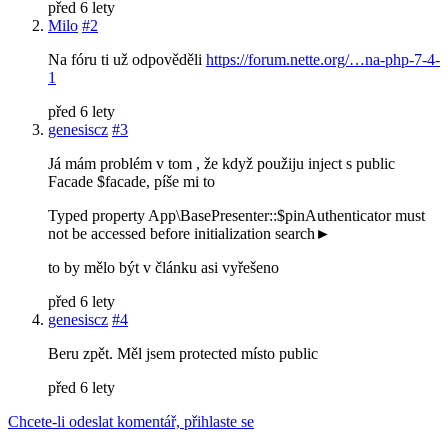
před 6 lety
Milo
#2
Na fóru ti už odpověděli
https://forum.nette.org/…na-php-7-4-
1
před 6 lety
genesiscz
#3
Já mám problém v tom , že když použiju inject s public
Facade $facade, píše mi to
Typed property App\BasePresenter::$pinAuthenticator must
not be accessed before initialization search►
to by mělo být v článku asi vyřešeno
před 6 lety
genesiscz
#4
Beru zpět. Měl jsem protected místo public
před 6 lety
Chcete-li odeslat komentář, přihlaste se