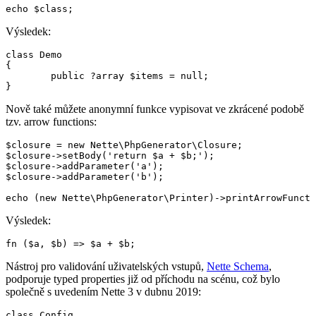
Výsledek:
class Demo

{

	public ?array $items = null;

Nově také můžete anonymní funkce vypisovat ve zkrácené podobě
tzv. arrow functions:
$closure = new Nette\PhpGenerator\Closure;

$closure->setBody('return $a + $b;');

$closure->addParameter('a');

$closure->addParameter('b');

Výsledek:
Nástroj pro validování uživatelských vstupů,
Nette Schema
,
podporuje typed properties již od příchodu na scénu, což bylo
společně s uvedením Nette 3 v dubnu 2019:
class Config
