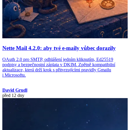
Nette Mail 4.2.0: aby tvé e-maily vůbec dorazily
OAuth 2.0 pro SMTP, odhlášení jedním kliknutím, Ed25519
podpisy a bezpečnostní záplata v DKIM. Zpětně kompatibilní
aktualizace, která drží krok s přitvrzujícími pravidly Gmailu
i Microsoftu.
David Grudl
před 12 dny