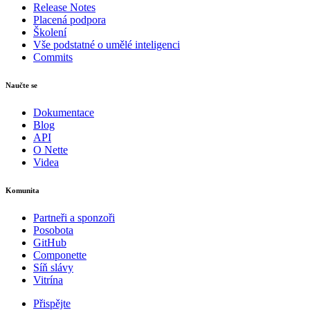
Release Notes
Placená podpora
Školení
Vše podstatné o umělé inteligenci
Commits
Naučte se
Dokumentace
Blog
API
O Nette
Videa
Komunita
Partneři a sponzoři
Posobota
GitHub
Componette
Síň slávy
Vitrína
Přispějte