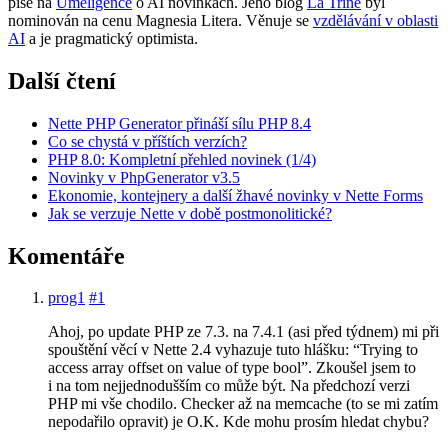
píše na
Uměligence
o AI novinkách. Jeho blog
La Trine
byl
nominován na cenu Magnesia Litera. Věnuje se
vzdělávání v oblasti
AI
a je pragmatický optimista.
Další čtení
Nette PHP Generator přináší sílu PHP 8.4
Co se chystá v příštích verzích?
PHP 8.0: Kompletní přehled novinek (1/4)
Novinky v PhpGenerator v3.5
Ekonomie, kontejnery a další žhavé novinky v Nette Forms
Jak se verzuje Nette v době postmonolitické?
Komentáře
prog1
#1
Ahoj, po update PHP ze 7.3. na 7.4.1 (asi před týdnem) mi při
spouštění věcí v Nette 2.4 vyhazuje tuto hlášku: “Trying to
access array offset on value of type bool”. Zkoušel jsem to
i na tom nejjednodušším co může být. Na předchozí verzi
PHP mi vše chodilo. Checker až na memcache (to se mi zatím
nepodařilo opravit) je O.K. Kde mohu prosím hledat chybu?