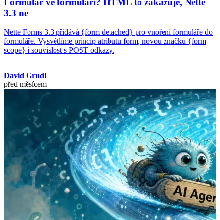
Formulář ve formuláři? HTML to zakazuje, Nette
3.3 ne
Nette Forms 3.3 přidává {form detached} pro vnoření formuláře do
formuláře. Vysvětlíme princip atributu form, novou značku {form
scope} i souvislost s POST odkazy.
David Grudl
před měsícem