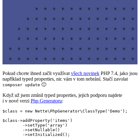
Pokud chcete ihned začít využívat
všech novinek
PHP 7.4, jako jsou
například typed properties, nic vám v tom nebrání. Stačí zavolat
🙂
composer update
Když už jsem zmínil typed properties, jejich podporu najdete
i v nové verzi
Php Generatoru
:
$class = new Nette\PhpGenerator\ClassType('Demo');

$class->addProperty('items')

	->setType('array')

	->setNullable()

	->setInitialized();
