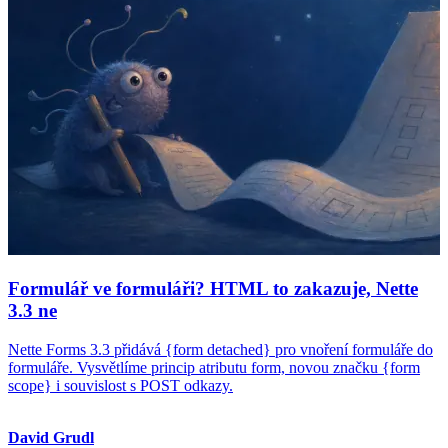
Formulář ve formuláři? HTML to zakazuje, Nette
3.3 ne
Nette Forms 3.3 přidává {form detached} pro vnoření formuláře do
formuláře. Vysvětlíme princip atributu form, novou značku {form
scope} i souvislost s POST odkazy.
David Grudl