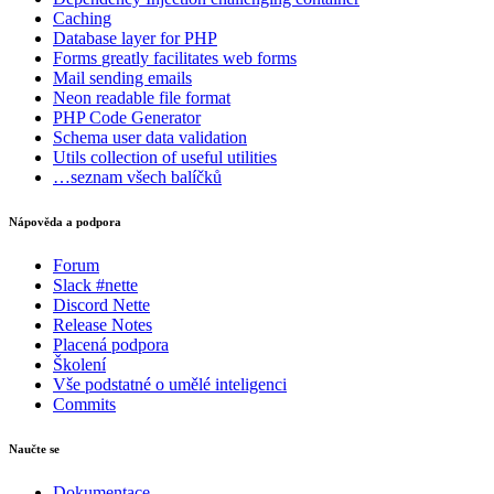
Caching
Database
layer for PHP
Forms
greatly facilitates web forms
Mail
sending emails
Neon
readable file format
PHP Code Generator
Schema
user data validation
Utils
collection of useful utilities
…seznam všech balíčků
Nápověda a podpora
Forum
Slack #nette
Discord Nette
Release Notes
Placená podpora
Školení
Vše podstatné o umělé inteligenci
Commits
Naučte se
Dokumentace