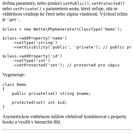
dvěma parametry, nebo pomocí
,
setPublic()
setProtected()
nebo
s parametrem
, který určuje, zda se
setPrivate()
mode
viditelnost vztahuje ke čtení nebo zápisu vlastnosti. Výchozí režim
je
.
'get'
$class = new Nette\PhpGenerator\ClassType('Demo');

$class->addProperty('name')

    ->setType('string')

    ->setVisibility('public', 'private'); // public pro
$class->addProperty('id')

    ->setType('int')

Vygeneruje:
class Demo

{

    public private(set) string $name;

    protected(set) int $id;

Asymetrickou viditelnost můžete efektivně kombinovat s property
hooks a využít v hierarchii tříd.