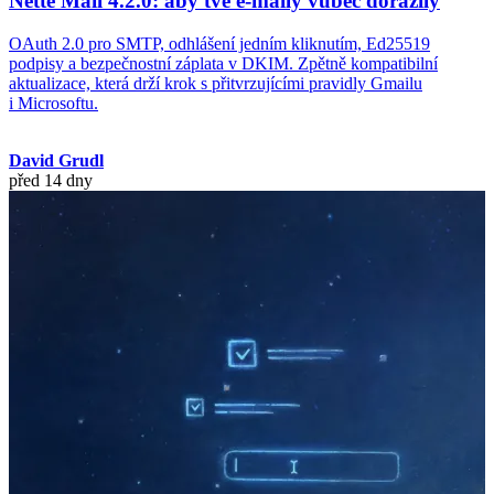
Nette Mail 4.2.0: aby tvé e-maily vůbec dorazily
OAuth 2.0 pro SMTP, odhlášení jedním kliknutím, Ed25519
podpisy a bezpečnostní záplata v DKIM. Zpětně kompatibilní
aktualizace, která drží krok s přitvrzujícími pravidly Gmailu
i Microsoftu.
David Grudl
před 14 dny