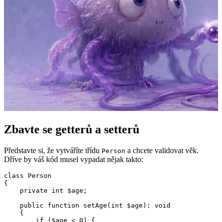
Zbavte se getterů a setterů
Představte si, že vytváříte třídu
a chcete validovat věk.
Person
Dříve by váš kód musel vypadat nějak takto:
class Person

{

    private int $age;

    public function setAge(int $age): void

    {

        if ($age < 0) {
