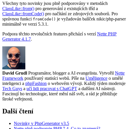
Všechny tyto novinky jsou plně podporovány v metodách
ClassLike::from()
pro generování z existujících tříd a
ClassLike::fromCode()
pro načítání ze zdrojových souborů. Pro
správnou funkci
je vyžadován balíček nikic/php-parser
fromCode()
minimálně ve verzi 5.3.1.
Podpora těchto revolučních features přichází s verzí
Nette PHP
Generator 4.1.7
.
David Grudl
Programátor, blogger a AI evangelista. Vytvořil
Nette
Framework
používaný statisíci webů. Píše na
Uměligence
o umělé
inteligenci a
phpFashion
o webovém vývoji. Každý týden moderuje
Tech Guys
a
učí lidi pracovat s ChatGPT
a dalšími AI nástroji.
Fascinují ho technologie, které mění náš svět, a rád je přibližuje
široké veřejnosti.
Další čtení
Novinky v PhpGenerator v3.5
Nette plně podporuje PHP 7.4. Co to znamená?