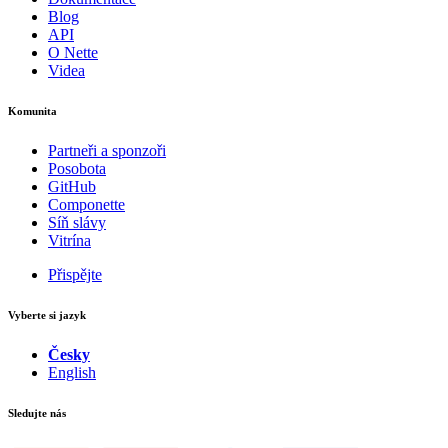
Blog
API
O Nette
Videa
Komunita
Partneři a sponzoři
Posobota
GitHub
Componette
Síň slávy
Vitrína
Přispějte
Vyberte si jazyk
Česky
English
Sledujte nás