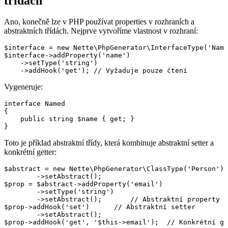
třídách
Ano, konečně lze v PHP používat properties v rozhraních a
abstraktních třídách. Nejprve vytvoříme vlastnost v rozhraní:
$interface = new Nette\PhpGenerator\InterfaceType('Name
$interface->addProperty('name')

    ->setType('string')

Vygeneruje:
interface Named

{

    public string $name { get; }

Toto je příklad abstraktní třídy, která kombinuje abstraktní setter a
konkrétní getter:
$abstract = new Nette\PhpGenerator\ClassType('Person')

	->setAbstract();

$prop = $abstract->addProperty('email')

	->setType('string')

	->setAbstract();       // Abstraktní property

$prop->addHook('set')      // Abstraktní setter

	->setAbstract();
