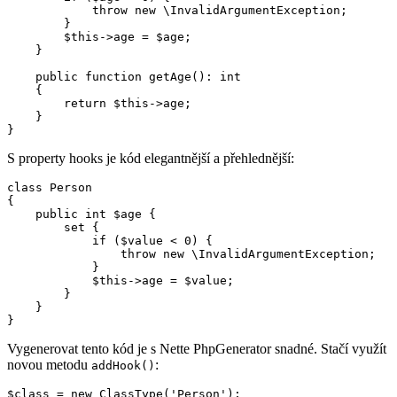
            throw new \InvalidArgumentException;

        }

        $this->age = $age;

    }

    public function getAge(): int

    {

        return $this->age;

    }

S property hooks je kód elegantnější a přehlednější:
class Person

{

    public int $age {

        set {

            if ($value < 0) {

                throw new \InvalidArgumentException;

            }

            $this->age = $value;

        }

    }

Vygenerovat tento kód je s Nette PhpGenerator snadné. Stačí využít
novou metodu
:
addHook()
$class = new ClassType('Person');
