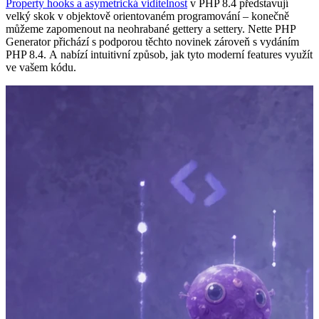
Property hooks a asymetrická viditelnost
v PHP 8.4 představují
velký skok v objektově orientovaném programování – konečně
můžeme zapomenout na neohrabané gettery a settery. Nette PHP
Generator přichází s podporou těchto novinek zároveň s vydáním
PHP 8.4. A nabízí intuitivní způsob, jak tyto moderní features využít
ve vašem kódu.