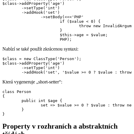
$class->addProperty('age')

	->setType('int')

	->addHook('set')

		->setBody(<<<'PHP'

			if ($value < 0) {

				throw new InvalidArgumentException;

			}

			$this->age = $value;

Nabízí se také použít zkrácenou syntaxi:
$class = new ClassType('Person');

$class->addProperty('age')

	->setType('int')

Která vygeneruje „short-setter“:
class Person

{

	public int $age {

		set => $value >= 0 ? $value : throw new \InvalidArgumentException;

	}

Property v rozhraních a abstraktních