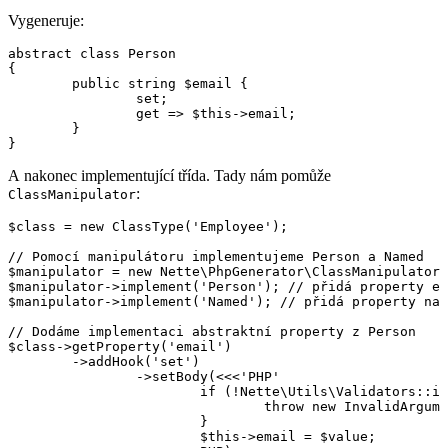
Vygeneruje:
abstract class Person

{

	public string $email {

		set;

		get => $this->email;

	}

A nakonec implementující třída. Tady nám pomůže
:
ClassManipulator
$class = new ClassType('Employee');

// Pomocí manipulátoru implementujeme Person a Named

$manipulator = new Nette\PhpGenerator\ClassManipulator(
$manipulator->implement('Person'); // přidá property em
$manipulator->implement('Named'); // přidá property nam
// Dodáme implementaci abstraktní property z Person

$class->getProperty('email')

	->addHook('set')

		->setBody(<<<'PHP'

			if (!Nette\Utils\Validators::isEmail($value)) {

				throw new InvalidArgumentException;

			}

			$this->email = $value;
