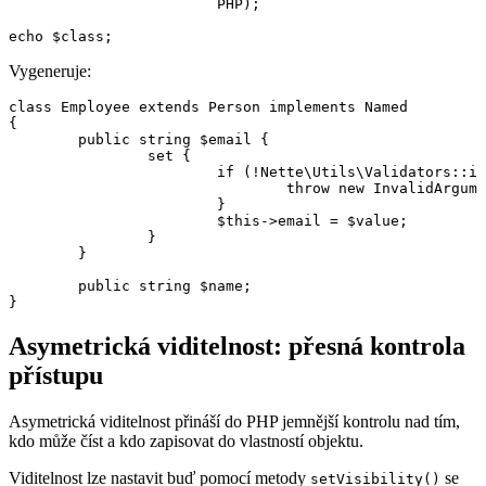
			PHP);

Vygeneruje:
class Employee extends Person implements Named

{

	public string $email {

		set {

			if (!Nette\Utils\Validators::isEmail($value)) {

				throw new InvalidArgumentException;

			}

			$this->email = $value;

		}

	}

	public string $name;

Asymetrická viditelnost: přesná kontrola
přístupu
Asymetrická viditelnost přináší do PHP jemnější kontrolu nad tím,
kdo může číst a kdo zapisovat do vlastností objektu.
Viditelnost lze nastavit buď pomocí metody
se
setVisibility()