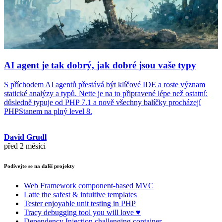
AI agent je tak dobrý, jak dobré jsou vaše typy
S příchodem AI agentů přestává být klíčové IDE a roste význam
statické analýzy a typů. Nette je na to připravené lépe než ostatní:
důsledně typuje od PHP 7.1 a nově všechny balíčky procházejí
PHPStanem na plný level 8.
David Grudl
před 2 měsíci
Podívejte se na další projekty
Web Framework
component-based MVC
Latte
the safest & intuitive templates
Tester
enjoyable unit testing in PHP
Tracy
debugging tool you will love ♥
Dependency Injection
challenging container