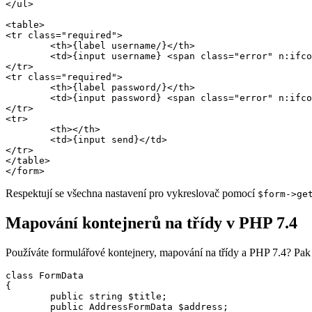
</ul>

<table>

<tr class="required">

	<th>{label username/}</th>

	<td>{input username} <span class="error" n:ifcontent>{inputError username}</span></td>

</tr>

<tr class="required">

	<th>{label password/}</th>

	<td>{input password} <span class="error" n:ifcontent>{inputError password}</span></td>

</tr>

<tr>

	<th></th>

	<td>{input send}</td>

</tr>

</table>

Respektují se všechna nastavení pro vykreslovač pomocí
$form->ge
Mapování kontejnerů na třídy v PHP 7.4
Používáte formulářové kontejnery, mapování na třídy a PHP 7.4? Pak
class FormData

{

	public string $title;

	public AddressFormData $address;
