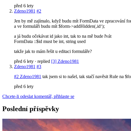
před 6 lety
Zdeno1981
#2
Jen by mě zajímalo, když budu mít FormData ve zpracování fo
a ve formuláři budu mít $form->addHidden(‚id‘);
a já budu očekávat id jako int, tak to na mě bude řvát
FormData ::$id must be int, string used
takže jak to mám řešit u editaci formuláře?
před 6 lety
· replied
[3] Zdeno1981
Zdeno1981
#3
#2 Zdeno1981
tak jsem si to našel, tak stačí navěsit Rule n
před 6 lety
Chcete-li odeslat komentář, přihlaste se
Poslední příspěvky