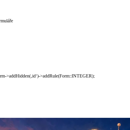
rmuláře
a $form->addHidden(‚id‘)->addRule(Form::INTEGER);