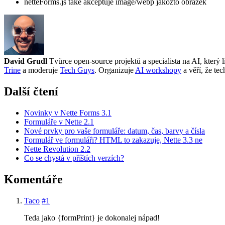
netteForms.js také akceptuje image/webp jakožto obrázek
David Grudl
Tvůrce open-source projektů a specialista na AI, který 
Trine
a moderuje
Tech Guys
. Organizuje
AI workshopy
a věří, že te
Další čtení
Novinky v Nette Forms 3.1
Formuláře v Nette 2.1
Nové prvky pro vaše formuláře: datum, čas, barvy a čísla
Formulář ve formuláři? HTML to zakazuje, Nette 3.3 ne
Nette Revolution 2.2
Co se chystá v příštích verzích?
Komentáře
Taco
#1
Teda jako {formPrint} je dokonalej nápad!