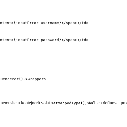
.
tRenderer()->wrappers
 nemusíte u kontejnerů volat
, stačí jen definovat pr
setMappedType()