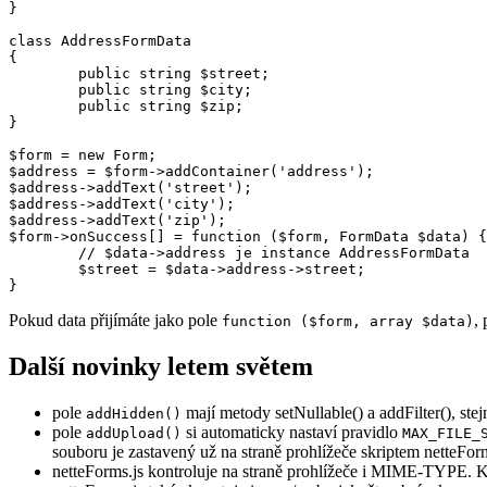
}

class AddressFormData

{

	public string $street;

	public string $city;

	public string $zip;

}

$form = new Form;

$address = $form->addContainer('address');

$address->addText('street');

$address->addText('city');

$address->addText('zip');

$form->onSuccess[] = function ($form, FormData $data) {

	// $data->address je instance AddressFormData

	$street = $data->address->street;

Pokud data přijímáte jako pole
,
function ($form, array $data)
Další novinky letem světem
pole
mají metody setNullable() a addFilter(), stej
addHidden()
pole
si automaticky nastaví pravidlo
addUpload()
MAX_FILE_
souboru je zastavený už na straně prohlížeče skriptem netteForm
netteForms.js kontroluje na straně prohlížeče i MIME-TYPE. Ko