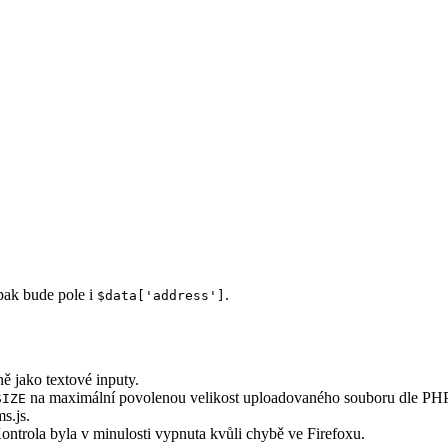
 pak bude pole i
.
$data['address']
ně jako textové inputy.
na maximální povolenou velikost uploadovaného souboru dle PH
SIZE
s.js.
ntrola byla v minulosti vypnuta kvůli chybě ve Firefoxu.