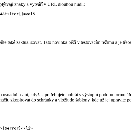
lýtvají znaky a vytváří v URL dlouhou nudli:
ňte také zaktualizovat. Tato novinka běží v testovacím režimu a je třeba
ám usnadní psaní, když si potřebujete pohrát s výstupní podobu formulá
ačit, zkopírovat do schránky a vložit do šablony, kde už jej upravíte p