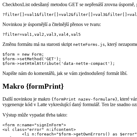
CheckboxList odesílaný metodou GET se nepřenáší zrovna úsporně, p
Novinkou je úspornější a čitelnější přenos ve tvaru:
Změnu formátu má na starosti skript
, který nezapome
netteForms.js
$form = new Form;

$form->setMethod('GET');

Napište nám do komentářů, jak se vám zjednodušený formát líbí.
Makro {formPrint}
Další novinkou je makro
, které v
{formPrint nazev-formulare}
vygeneruje kód v Latte vykreslující daný formulář. Ten lze snadno ozn
Výstup může vypadat třeba takto:
<form n:name="signInForm">

<ul class="error" n:ifcontent>

	<li n:foreach="$form->getOwnErrors() as $error">{$error}</li>
