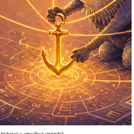
ě hluboko“ v adresářové struktuře?