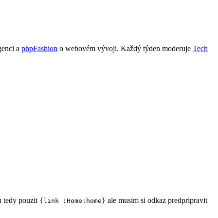
genci a
phpFashion
o webovém vývoji. Každý týden moderuje
Tech
u tedy pouzit
ale musim si odkaz predpripravit
{link :Home:home}