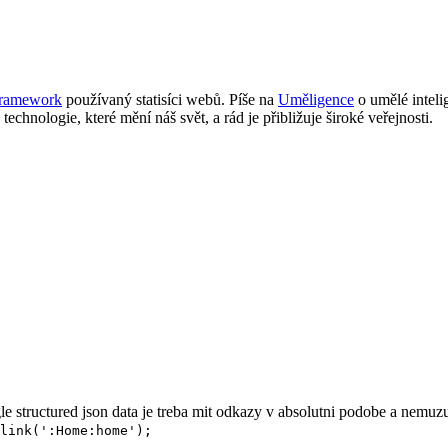
Framework
používaný statisíci webů. Píše na
Uměligence
o umělé inteli
 technologie, které mění náš svět, a rád je přibližuje široké veřejnosti.
le structured json data je treba mit odkazy v absolutni podobe a nemuz
link(':Home:home');