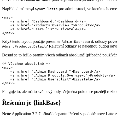
Například máme
pro administraci, ve kterém chceme
@layout.latte
<nav>

    <a n:href="Dashboard:">Dashboard</a>

    <a n:href="Products:Overview:">Produkty</a>

    <a n:href="Users:list">Uživatelé</a>

Když tento layout použije presenter
, odkazy pove
Admin:Dashboard
? Relativní odkazy se najednou budou odvíj
Admin:Products:Detail
Dosud se to řešilo psaním všech odkazů absolutně (případně používá
{* Všechno absolutně *}

<nav>

    <a n:href=":Admin:Dashboard:">Dashboard</a>

    <a n:href=":Admin:Products:Overview:">Produkty</a>

    <a n:href=":Admin:Users:list">Uživatelé</a>

Funguje to, ale má to své nevýhody. Zejména pokud se později rozh
Řešením je {linkBase}
Nette Application 3.2.7 přináší elegantní řešení v podobě nové Latte