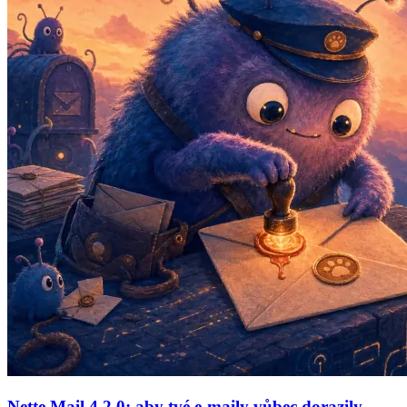
Nette Mail 4.2.0: aby tvé e-maily vůbec dorazily