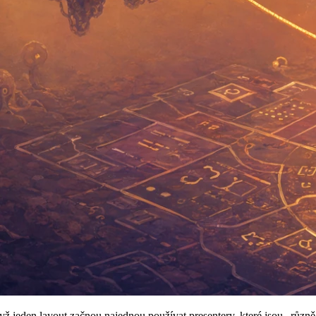
dyž jeden layout začnou najednou používat presentery, které jsou „různ