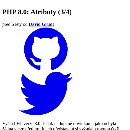
PHP 8.0: Atributy (3/4)
před 6 lety
od
David Grudl
Vyšlo PHP verze 8.0. Je tak nadupané novinkami, jako nebyla
žádná verze předtím. Jejich představení si vyžádalo rovnou čtyři