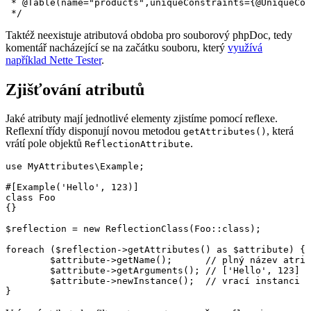
 * @Table(name="products",uniqueConstraints={@UniqueCon
Taktéž neexistuje atributová obdoba pro souborový phpDoc, tedy
komentář nacházející se na začátku souboru, který
využívá
například Nette Tester
.
Zjišťování atributů
Jaké atributy mají jednotlivé elementy zjistíme pomocí reflexe.
Reflexní třídy disponují novou metodou
, která
getAttributes()
vrátí pole objektů
.
ReflectionAttribute
use MyAttributes\Example;

#[Example('Hello', 123)]

class Foo

{}

$reflection = new ReflectionClass(Foo::class);

foreach ($reflection->getAttributes() as $attribute) {

	$attribute->getName();      // plný název atributu, např. MyAttributes\Example

	$attribute->getArguments(); // ['Hello', 123]

	$attribute->newInstance();  // vrací instanci new MyAttributes\Example('Hello', 123)
