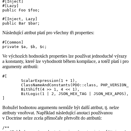
#[Inject]

#[Lazy]

public Foo $foo;

#[Inject, Lazy]

Následující atribut platí pro všechny tři properties:
#[Common]

Ve výchozích hodnotách properties lze používat jednoduché výrazy
a konstanty, které lze vyhodnotit během kompilace, a totéž platí i pro
argumenty atributů:
#[

	ScalarExpression(1 + 1),

	ClassNameAndConstants(PDO::class, PHP_VERSION_ID),

	BitShift(4 >> 1, 4 << 1),

	BitLogic(1 | 2, JSON_HEX_TAG | JSON_HEX_APOS),

Bohužel hodnotou argumentu nemůže být další atribut, tj. nelze
atributy vnořovat. Například následující anotaci používanou
v Doctrine nelze zcela přímočaře přetvořit do atributů:
/**
