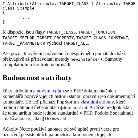
#[Attribute(Attribute::TARGET_CLASS | Attribute::TARGET
class Example

{

	...

K dispozici jsou flagy
,
,
TARGET_CLASS
TARGET_FUNCTION
,
,
,
TARGET_METHOD
TARGET_PROPERTY
TARGET_CLASS_CONSTANT
a výchozí
.
TARGET_PARAMETER
TARGET_ALL
Ale pozor, k ověření správného či nesprávného použití dochází
překvapivě až při zavolání metody
. Samotný
newInstance()
kompilátor tuto kontrolu neprovádí.
Budoucnost s atributy
Díky atributům a
novým typům
se z PHP dokumentačních
komentářů poprvé v jejich historii stanou opravdu jen dokumentující
komentáře. Už teď přichází PhpStorm s
vlastními atributy
, které
mohou nahradit třeba anotaci
. A dá se předpokládat,
@deprecated
že tento atribut bude jednou standardně v PHP. Podobně se nahradí
i další anotace, jako
atd.
@throws
Ačkoliv Nette používá anotace od své úplně první verze pro
označení persistentních parametrů a komponent, k jejich