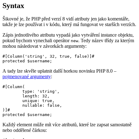
Syntax
Šikovné je, že PHP před verzí 8 vidí atributy jen jako komentáře,
takže je lze používat i v kódu, který má fungovat ve starších verzích.
Zápis jednotlivého atributu vypadá jako vytváření instance objektu,
pokud bychom vynechali operátor
. Tedy název třídy za kterým
new
mohou následovat v závorkách argumenty:
#[Column('string', 32, true, false)]#

A tady lze skvěle uplatnit další horkou novinku PHP 8.0 –
pojmenované argumenty
:
#[Column(

	type: 'string',

	length: 32,

	unique: true,

	nullable: false,

)]#

Každý element může mít více atributů, které lze zapsat samostatně
nebo oddělené čárkou: