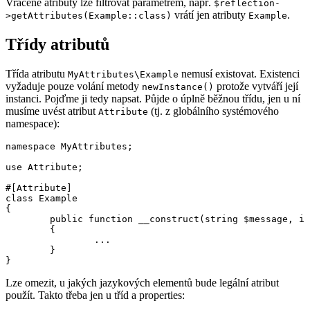
Vrácené atributy lze filtrovat parametrem, např.
$reflection-
vrátí jen atributy
.
>getAttributes(Example::class)
Example
Třídy atributů
Třída atributu
nemusí existovat. Existenci
MyAttributes\Example
vyžaduje pouze volání metody
protože vytváří její
newInstance()
instanci. Pojďme ji tedy napsat. Půjde o úplně běžnou třídu, jen u ní
musíme uvést atribut
(tj. z globálního systémového
Attribute
namespace):
namespace MyAttributes;

use Attribute;

#[Attribute]

class Example

{

	public function __construct(string $message, int $number)

	{

		...

	}

Lze omezit, u jakých jazykových elementů bude legální atribut
použít. Takto třeba jen u tříd a properties: