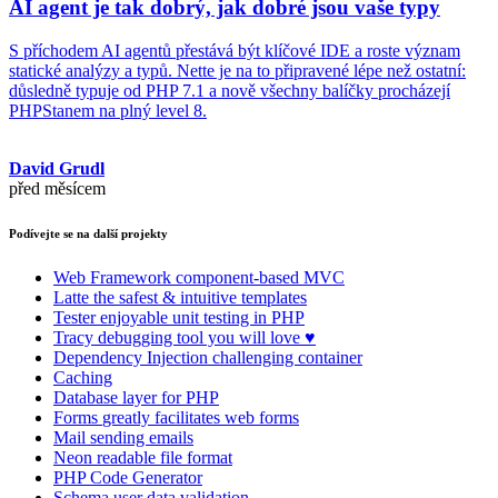
AI agent je tak dobrý, jak dobré jsou vaše typy
S příchodem AI agentů přestává být klíčové IDE a roste význam
statické analýzy a typů. Nette je na to připravené lépe než ostatní:
důsledně typuje od PHP 7.1 a nově všechny balíčky procházejí
PHPStanem na plný level 8.
David Grudl
před měsícem
Podívejte se na další projekty
Web Framework
component-based MVC
Latte
the safest & intuitive templates
Tester
enjoyable unit testing in PHP
Tracy
debugging tool you will love ♥
Dependency Injection
challenging container
Caching
Database
layer for PHP
Forms
greatly facilitates web forms
Mail
sending emails
Neon
readable file format
PHP Code Generator
Schema
user data validation