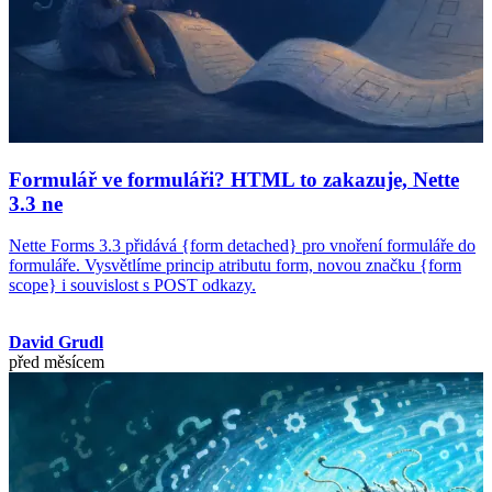
Formulář ve formuláři? HTML to zakazuje, Nette
3.3 ne
Nette Forms 3.3 přidává {form detached} pro vnoření formuláře do
formuláře. Vysvětlíme princip atributu form, novou značku {form
scope} i souvislost s POST odkazy.
David Grudl
před měsícem