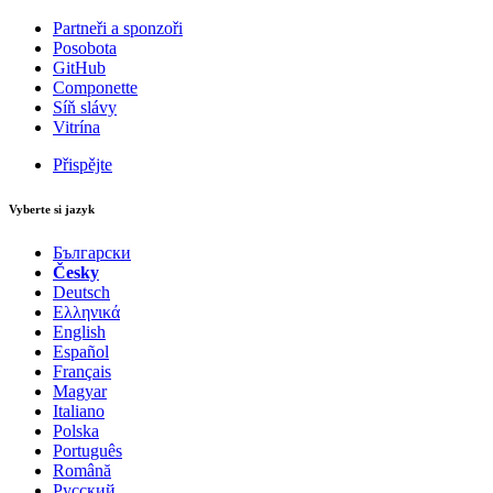
Partneři a sponzoři
Posobota
GitHub
Componette
Síň slávy
Vitrína
Přispějte
Vyberte si jazyk
Български
Česky
Deutsch
Ελληνικά
English
Español
Français
Magyar
Italiano
Polska
Português
Română
Русский