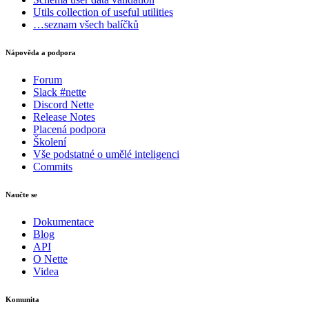
Utils
collection of useful utilities
…seznam všech balíčků
Nápověda a podpora
Forum
Slack #nette
Discord Nette
Release Notes
Placená podpora
Školení
Vše podstatné o umělé inteligenci
Commits
Naučte se
Dokumentace
Blog
API
O Nette
Videa
Komunita