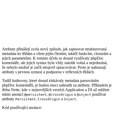
Atributy přinášejí zcela nový způsob, jak zapisovat strukturovaná
metadata ke třídám a všem jejím členům, taktéž funkcím, closurám a
jejich parametrům. K tomuto účelu se dosud využívaly phpDoc
komentáře, ale jejich syntax byla vždy natolik volná a nejednotná,
že nebylo možné je začít strojově zpracovávat. Proto je nahrazují
atributy s pevnou syntaxí a podporou v reflexních třídách.
Tudíž knihovny, které dosud získávaly metadata parsováním
phpDoc komentářů, je budou moci nahradit za atributy. Příkladem je
třeba Nette, kde v nejnovějších verzích Application a DI už můžete
místo anotací
,
a
používat
@persistent
@crossOrigin
@inject
atributy
,
a
.
Persistent
CrossOrigin
Inject
Kód používající anotace: