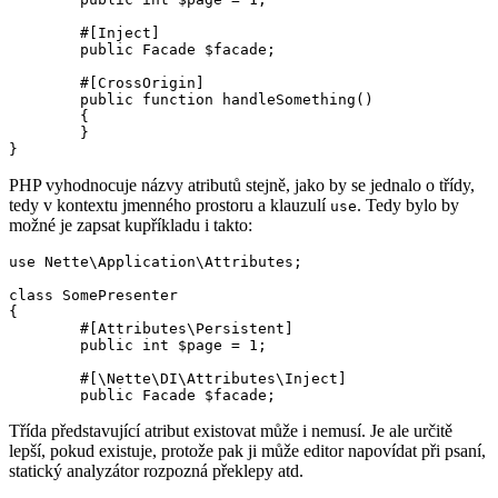
	#[Inject]

	public Facade $facade;

	#[CrossOrigin]

	public function handleSomething()

	{

	}

PHP vyhodnocuje názvy atributů stejně, jako by se jednalo o třídy,
tedy v kontextu jmenného prostoru a klauzulí
. Tedy bylo by
use
možné je zapsat kupříkladu i takto:
use Nette\Application\Attributes;

class SomePresenter

{

	#[Attributes\Persistent]

	public int $page = 1;

	#[\Nette\DI\Attributes\Inject]

Třída představující atribut existovat může i nemusí. Je ale určitě
lepší, pokud existuje, protože pak ji může editor napovídat při psaní,
statický analyzátor rozpozná překlepy atd.