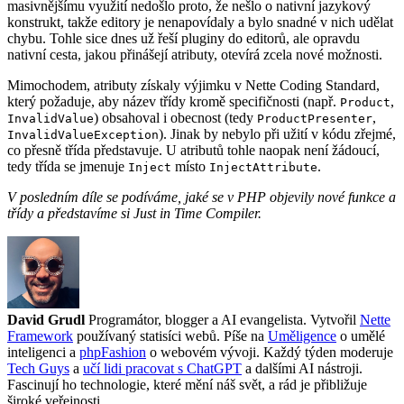
masivnějšímu využití nedošlo proto, že nešlo o nativní jazykový
konstrukt, takže editory je nenapovídaly a bylo snadné v nich udělat
chybu. Tohle sice dnes už řeší pluginy do editorů, ale opravdu
nativní cesta, jakou přinášejí atributy, otevírá zcela nové možnosti.
Mimochodem, atributy získaly výjimku v Nette Coding Standard,
který požaduje, aby název třídy kromě specifičnosti (např.
,
Product
) obsahoval i obecnost (tedy
,
InvalidValue
ProductPresenter
). Jinak by nebylo při užití v kódu zřejmé,
InvalidValueException
co přesně třída představuje. U atributů tohle naopak není žádoucí,
tedy třída se jmenuje
místo
.
Inject
InjectAttribute
V posledním díle se podíváme, jaké se v PHP objevily nové funkce a
třídy a představíme si Just in Time Compiler.
David Grudl
Programátor, blogger a AI evangelista. Vytvořil
Nette
Framework
používaný statisíci webů. Píše na
Uměligence
o umělé
inteligenci a
phpFashion
o webovém vývoji. Každý týden moderuje
Tech Guys
a
učí lidi pracovat s ChatGPT
a dalšími AI nástroji.
Fascinují ho technologie, které mění náš svět, a rád je přibližuje
široké veřejnosti.