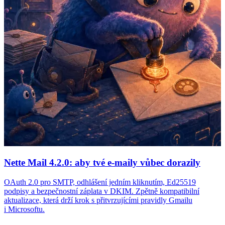
Nette Mail 4.2.0: aby tvé e-maily vůbec dorazily
OAuth 2.0 pro SMTP, odhlášení jedním kliknutím, Ed25519
podpisy a bezpečnostní záplata v DKIM. Zpětně kompatibilní
aktualizace, která drží krok s přitvrzujícími pravidly Gmailu
i Microsoftu.