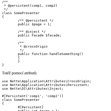
/**

 * @persistent(comp1, comp2)

 */

class SomePresenter

{

	/** @persistent */

	public $page = 1;

	/** @inject */

	public Facade $facade;

	/**

	 * @crossOrigin

	 */

	public function handleSomething()

	{

	}

Totéž pomocí atributů:
use Nette\Application\Attributes\CrossOrigin;

use Nette\Application\Attributes\Persistent;

use Nette\DI\Attributes\Inject;

#[Persistent('comp1', 'comp2')]

class SomePresenter

{

	#[Persistent]

	public int $page = 1;
