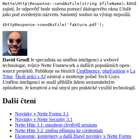
, která
Nette\Http\Response::sendAsFile(string $fileName)
zajistí, že odpověď bude stažena pomocí dialogového okna
Uložit
jako
pod uvedeným názvem. Samotný soubor na výstup neposílá.
David Grudl
Je specialista na umělou inteligenci a webové
technologie, tvůrce Nette Framework a dalších populárních open-
source projektů. Publikuje na blozích
Uměligence
,
phpFashion
a
La
Trine
.
Školí práci s AI
nástroji a moderuje pořad Tech Guys.
Umělou inteligenci se snaží přiblížit lidem srozumitelným
způsobem. Je kreativní a má smysl pro praktické využití technologií.
Další čtení
Novinky v Nette Forms 3.1
Novinky v Nette Security 3.1
Nette Http 3.1: mnohem chytřejší sessions
Nette Http 3.2: změna přístupu ke credentials
Ekonomie, kontejnery a další žhavé novinky v Nette Forms