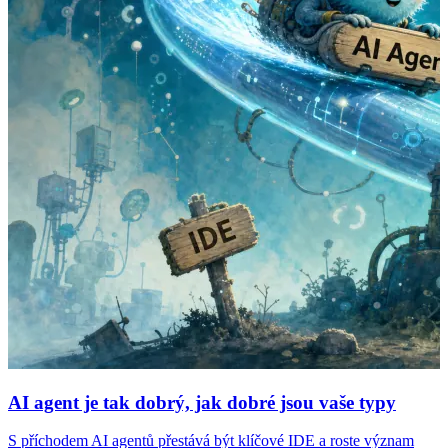
AI agent je tak dobrý, jak dobré jsou vaše typy
S příchodem AI agentů přestává být klíčové IDE a roste význam