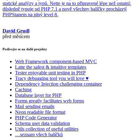
statické analýzy a typů. Nette je na to připravené lépe než ostatní:
důsledně typuje od PHP 7.1 a nově všechny balíčky procházejí
PHPStanem na plný level 8.
David Grudl
před měsícem
Podívejte se na další projekty
Web Framework
component-based MVC
Latte
the safest & intuitive templates
Tester
enjoyable unit testing in PHP
Tracy
debugging tool you will love ♥
Dependency Injection
challenging container
Caching
Database
layer for PHP
Forms
greatly facilitates web forms
Mail
sending emails
Neon
readable file format
PHP Code Generator
Schema
user data validation
Utils
collection of useful utilities
…seznam všech balíčků