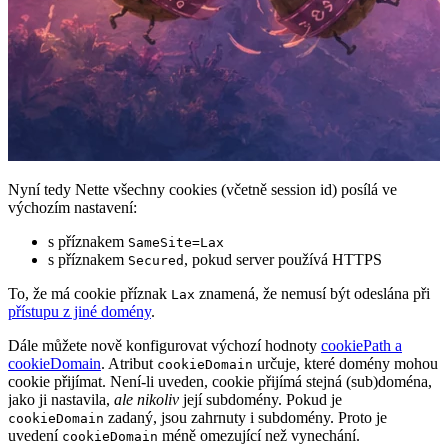
Nyní tedy Nette všechny cookies (včetně session id) posílá ve
výchozím nastavení:
s příznakem
SameSite=Lax
s příznakem
, pokud server používá HTTPS
Secured
To, že má cookie příznak
znamená, že nemusí být odeslána při
Lax
přístupu z jiné domény
.
Dále můžete nově konfigurovat výchozí hodnoty
cookiePath a
cookieDomain
. Atribut
určuje, které domény mohou
cookieDomain
cookie přijímat. Není-li uveden, cookie přijímá stejná (sub)doména,
jako ji nastavila,
ale nikoliv
její subdomény. Pokud je
zadaný, jsou zahrnuty i subdomény. Proto je
cookieDomain
uvedení
méně omezující než vynechání.
cookieDomain