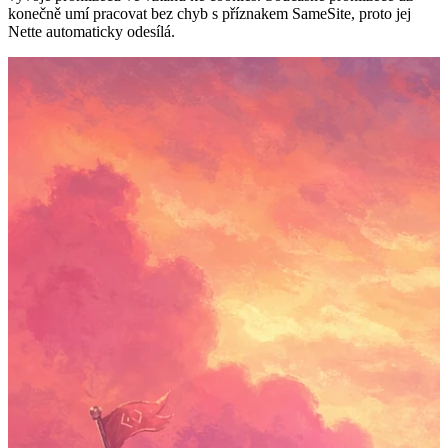
konečně umí pracovat bez chyb s příznakem SameSite, proto jej
Nette automaticky odesílá.