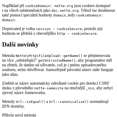
Například při
jsou cookies dostupné
cookieDomain: nette.org
i na všech subdoménách jako
. Téhož lze dosáhnout
doc.nette.org
také pomocí speciální hodnoty
, tedy
domain
cookieDomain:
.
domain
Deprecated je volba
, protože její
session › cookieSecure
hodnota se přebírá z obecnějšího
.
http › cookieSecure
Další novinky
Metoda
se přejmenovala
Nette\Http\FileUpload::getName()
na více „odstrašující“
, aby programátor měl
getUntrustedName()
na zřeteli, že datům od uživatele, což je i jméno uploadovaného
souboru, nelze důvěřovat. Samozřejmě původní název stále funguje
jako alias.
Změnil se název automaticky odesílané cookie pro detekci CSRF
útoku z původního
na stručnější
, aby nebyl
nette-samesite
_nss
zjevný název frameworku.
Metody
a
normalizují
Url::isEqual()
Url::canonicalize()
IDN domény.
Přibyla nová metoda