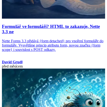
Formulář ve formuláři? HTML to zakazuje, Nette
3.3 ne
Nette Forms 3.3 přidává {form detached} pro vnoření formuláře do
formuláře. Vysvětlíme princip atributu form, novou značku {form
scope} i souvislost s POST odkazy.
David Grudl
před měsícem