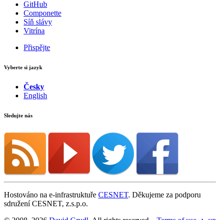
GitHub
Componette
Síň slávy
Vitrína
Přispějte
Vyberte si jazyk
Česky
English
Sledujte nás
Hostováno na e-infrastruktuře
CESNET
. Děkujeme za podporu
sdružení CESNET, z.s.p.o.