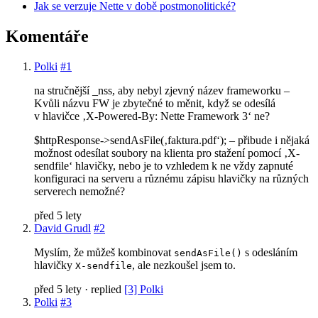
Jak se verzuje Nette v době postmonolitické?
Komentáře
Polki
#1
na stručnější _nss, aby nebyl zjevný název frameworku –
Kvůli názvu FW je zbytečné to měnit, když se odesílá
v hlavičce ‚X-Powered-By: Nette Framework 3‘ ne?
$httpResponse->sendAsFile(‚faktura.pdf‘); – přibude i nějaká
možnost odesílat soubory na klienta pro stažení pomocí ‚X-
sendfile‘ hlavičky, nebo je to vzhledem k ne vždy zapnuté
konfiguraci na serveru a různému zápisu hlavičky na různých
serverech nemožné?
před 5 lety
David Grudl
#2
Myslím, že můžeš kombinovat
s odesláním
sendAsFile()
hlavičky
, ale nezkoušel jsem to.
X-sendfile
před 5 lety
· replied
[3] Polki
Polki
#3