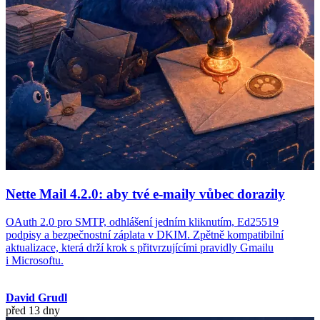
Nette Mail 4.2.0: aby tvé e-maily vůbec dorazily
OAuth 2.0 pro SMTP, odhlášení jedním kliknutím, Ed25519
podpisy a bezpečnostní záplata v DKIM. Zpětně kompatibilní
aktualizace, která drží krok s přitvrzujícími pravidly Gmailu
i Microsoftu.
David Grudl
před 13 dny