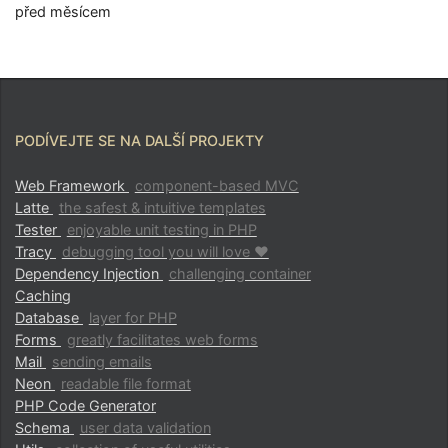
před měsícem
PODÍVEJTE SE NA DALŠÍ PROJEKTY
Web Framework
component-based MVC
Latte
the safest & intuitive templates
Tester
enjoyable unit testing in PHP
Tracy
debugging tool you will love ♥
Dependency Injection
challenging container
Caching
Database
layer for PHP
Forms
greatly facilitates web forms
Mail
sending emails
Neon
readable file format
PHP Code Generator
Schema
user data validation