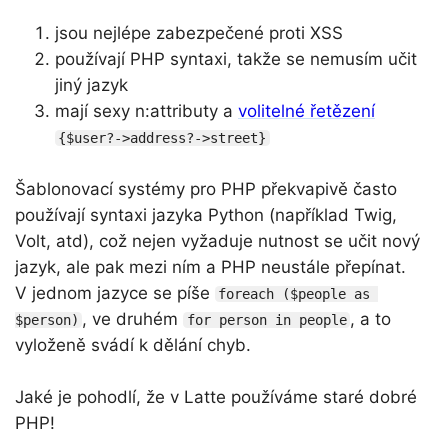
jsou nejlépe zabezpečené proti XSS
používají PHP syntaxi, takže se nemusím učit
jiný jazyk
mají sexy n:attributy a
volitelné řetězení
{$user?->address?->street}
Šablonovací systémy pro PHP překvapivě často
používají syntaxi jazyka Python (například Twig,
Volt, atd), což nejen vyžaduje nutnost se učit nový
jazyk, ale pak mezi ním a PHP neustále přepínat.
V jednom jazyce se píše
foreach ($people as 
, ve druhém
, a to
$person)
for person in people
vyloženě svádí k dělání chyb.
Jaké je pohodlí, že v Latte používáme staré dobré
PHP!