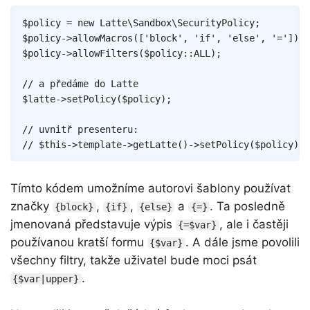
Copy
$policy
=
new
Latte
\
Sandbox
\
SecurityPolicy
;
$policy
->
allowMacros
(
[
'block'
,
'if'
,
'else'
,
'='
]
)
;
$policy
->
allowFilters
(
$policy
::
ALL
)
;
// a předáme do Latte
$latte
->
setPolicy
(
$policy
)
;
// uvnitř presenteru:
// $this->template->getLatte()->setPolicy($policy);
Tímto kódem umožníme autorovi šablony používat
značky
,
,
a
. Ta posledně
{block}
{if}
{else}
{=}
jmenovaná představuje výpis
, ale i častěji
{=$var}
používanou kratší formu
. A dále jsme povolili
{$var}
všechny filtry, takže uživatel bude moci psát
.
{$var|upper}