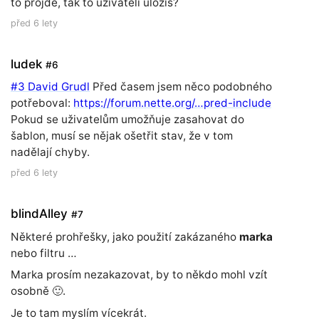
to projde, tak to uzivateli ulozis?
před 6 lety
ludek
#6
#3 David Grudl
Před časem jsem něco podobného
potřeboval:
https://forum.nette.org/…pred-include
Pokud se uživatelům umožňuje zasahovat do
šablon, musí se nějak ošetřit stav, že v tom
nadělají chyby.
před 6 lety
blindAlley
#7
Některé prohřešky, jako použití zakázaného
marka
nebo filtru …
Marka prosím nezakazovat, by to někdo mohl vzít
osobně 🙂.
Je to tam myslím vícekrát.