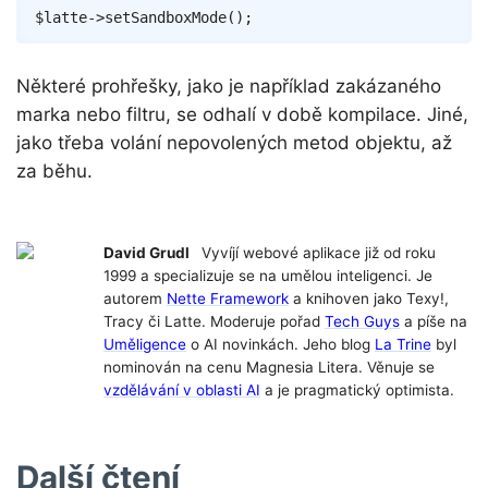
Copy
$latte
->
setSandboxMode
(
)
;
Některé prohřešky, jako je například zakázaného
marka nebo filtru, se odhalí v době kompilace. Jiné,
jako třeba volání nepovolených metod objektu, až
za běhu.
David Grudl
Vyvíjí webové aplikace již od roku
1999 a specializuje se na umělou inteligenci. Je
autorem
Nette Framework
a knihoven jako Texy!,
Tracy či Latte. Moderuje pořad
Tech Guys
a píše na
Uměligence
o AI novinkách. Jeho blog
La Trine
byl
nominován na cenu Magnesia Litera. Věnuje se
vzdělávání v oblasti AI
a je pragmatický optimista.
Další čtení