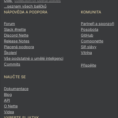
Utils
collection of useful utilities
…seznam všech balíčků
NÁPOVĚDA A PODPORA
KOMUNITA
Forum
Partneři a sponzoři
Slack #nette
Posobota
Discord Nette
GitHub
Release Notes
Componette
Placená podpora
Síň slávy
Školení
Vitrína
Vše podstatné o umělé inteligenci
Commits
Přispějte
NAUČTE SE
Dokumentace
Blog
API
O Nette
Videa
VYBERTE SI JAZYK