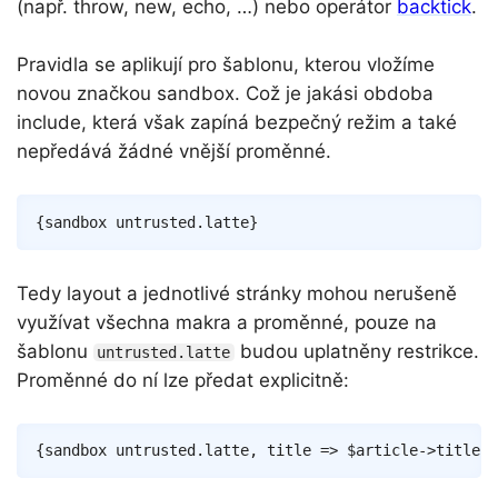
(např. throw, new, echo, …) nebo operátor
backtick
.
Pravidla se aplikují pro šablonu, kterou vložíme
novou značkou sandbox. Což je jakási obdoba
include, která však zapíná bezpečný režim a také
nepředává žádné vnější proměnné.
Copy
{
sandbox
untrusted
.
latte
}
Tedy layout a jednotlivé stránky mohou nerušeně
využívat všechna makra a proměnné, pouze na
šablonu
budou uplatněny restrikce.
untrusted.latte
Proměnné do ní lze předat explicitně:
Copy
{
sandbox
untrusted
.
latte
,
 title 
=>
$article
->
title
,
 