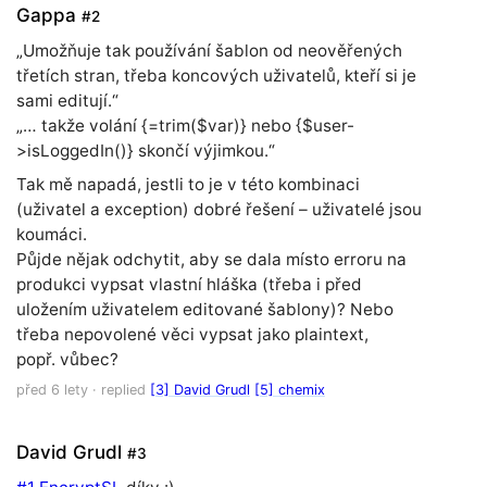
Gappa
#2
„Umožňuje tak používání šablon od neověřených
třetích stran, třeba koncových uživatelů, kteří si je
sami editují.“
„… takže volání {=trim($var)} nebo {$user-
>isLoggedIn()} skončí výjimkou.“
Tak mě napadá, jestli to je v této kombinaci
(uživatel a exception) dobré řešení – uživatelé jsou
koumáci.
Půjde nějak odchytit, aby se dala místo erroru na
produkci vypsat vlastní hláška (třeba i před
uložením uživatelem editované šablony)? Nebo
třeba nepovolené věci vypsat jako plaintext,
popř. vůbec?
před 6 lety
· replied
[3] David Grudl
[5] chemix
David Grudl
#3