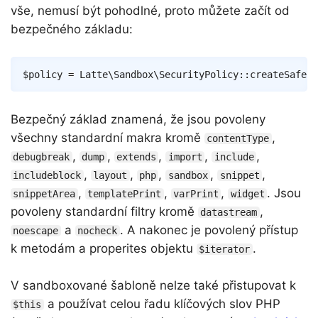
vše, nemusí být pohodlné, proto můžete začít od
bezpečného základu:
Copy
$policy
=
Latte
\
Sandbox
\
SecurityPolicy
::
createSafePo
Bezpečný základ znamená, že jsou povoleny
všechny standardní makra kromě
,
contentType
,
,
,
,
,
debugbreak
dump
extends
import
include
,
,
,
,
,
includeblock
layout
php
sandbox
snippet
,
,
,
. Jsou
snippetArea
templatePrint
varPrint
widget
povoleny standardní filtry kromě
,
datastream
a
. A nakonec je povolený přístup
noescape
nocheck
k metodám a properites objektu
.
$iterator
V sandboxované šabloně nelze také přistupovat k
a používat celou řadu klíčových slov PHP
$this