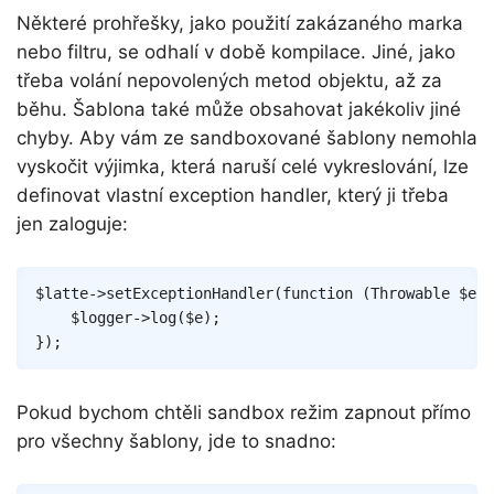
Některé prohřešky, jako použití zakázaného marka
nebo filtru, se odhalí v době kompilace. Jiné, jako
třeba volání nepovolených metod objektu, až za
běhu. Šablona také může obsahovat jakékoliv jiné
chyby. Aby vám ze sandboxované šablony nemohla
vyskočit výjimka, která naruší celé vykreslování, lze
definovat vlastní exception handler, který ji třeba
jen zaloguje:
Copy
$latte
->
setExceptionHandler
(
function
(
Throwable
$e
,
$logger
->
log
(
$e
)
;
}
)
;
Pokud bychom chtěli sandbox režim zapnout přímo
pro všechny šablony, jde to snadno: