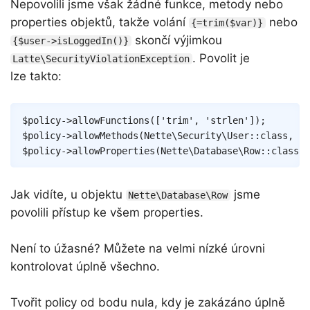
Nepovolili jsme však žádné funkce, metody nebo
properties objektů, takže volání
nebo
{=trim($var)}
skončí výjimkou
{$user->isLoggedIn()}
. Povolit je
Latte\SecurityViolationException
lze takto:
Copy
$policy
->
allowFunctions
(
[
'trim'
,
'strlen'
]
)
;
$policy
->
allowMethods
(
Nette
\
Security
\
User
::
class
,
[
'
$policy
->
allowProperties
(
Nette
\
Database
\
Row
::
class
,
Jak vidíte, u objektu
jsme
Nette\Database\Row
povolili přístup ke všem properties.
Není to úžasné? Můžete na velmi nízké úrovni
kontrolovat úplně všechno.
Tvořit policy od bodu nula, kdy je zakázáno úplně