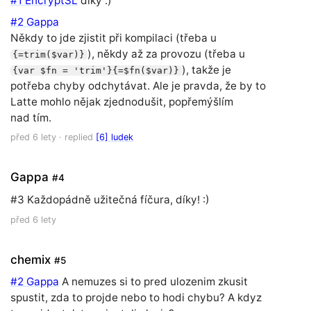
#1 EncryptSL
díky :)
#2 Gappa
Někdy to jde zjistit při kompilaci (třeba u
), někdy až za provozu (třeba u
{=trim($var)}
), takže je
{var $fn = 'trim'}{=$fn($var)}
potřeba chyby odchytávat. Ale je pravda, že by to
Latte mohlo nějak zjednodušit, popřemýšlím
nad tím.
před 6 lety
· replied
[6] ludek
Gappa
#4
#3 Každopádně užitečná fíčura, díky! :)
před 6 lety
chemix
#5
#2 Gappa
A nemuzes si to pred ulozenim zkusit
spustit, zda to projde nebo to hodi chybu? A kdyz