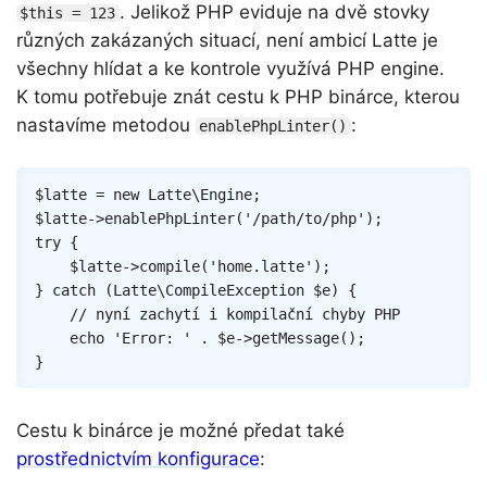
. Jelikož PHP eviduje na dvě stovky
$this = 123
různých zakázaných situací, není ambicí Latte je
všechny hlídat a ke kontrole využívá PHP engine.
K tomu potřebuje znát cestu k PHP binárce, kterou
nastavíme metodou
:
enablePhpLinter()
Copy
$latte
=
new
Latte
\
Engine
;
$latte
->
enablePhpLinter
(
'/path/to/php'
)
;
try
{
$latte
->
compile
(
'home.latte'
)
;
}
catch
(
Latte
\
CompileException
$e
)
{
// nyní zachytí i kompilační chyby PHP
echo
'Error: '
.
$e
->
getMessage
(
)
;
}
Cestu k binárce je možné předat také
prostřednictvím konfigurace
: