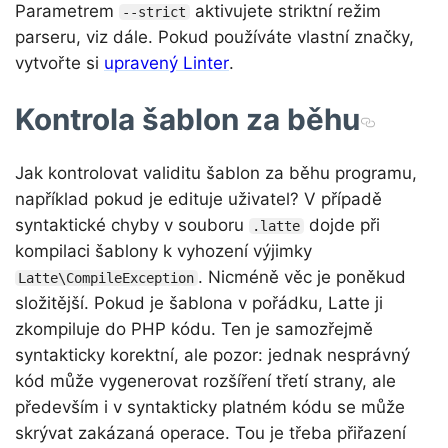
Parametrem
aktivujete striktní režim
--strict
parseru, viz dále. Pokud používáte vlastní značky,
vytvořte si
upravený Linter
.
Kontrola šablon za běhu
Jak kontrolovat validitu šablon za běhu programu,
například pokud je edituje uživatel? V případě
syntaktické chyby v souboru
dojde při
.latte
kompilaci šablony k vyhození výjimky
. Nicméně věc je poněkud
Latte\CompileException
složitější. Pokud je šablona v pořádku, Latte ji
zkompiluje do PHP kódu. Ten je samozřejmě
syntakticky korektní, ale pozor: jednak nesprávný
kód může vygenerovat rozšíření třetí strany, ale
především i v syntakticky platném kódu se může
skrývat zakázaná operace. Tou je třeba přiřazení