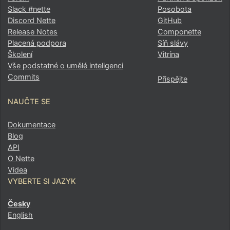
Slack #nette
Posobota
Discord Nette
GitHub
Release Notes
Componette
Placená podpora
Síň slávy
Školení
Vitrína
Vše podstatné o umělé inteligenci
Commits
Přispějte
NAUČTE SE
Dokumentace
Blog
API
O Nette
Videa
VYBERTE SI JAZYK
Česky
English