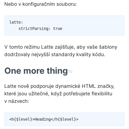
Nebo v konfiguračním souboru:
Copy
latte
:
strictParsing
:
true
V tomto režimu Latte zajišťuje, aby vaše šablony
dodržovaly nejvyšší standardy kvality kódu.
One more thing
Latte nově podporuje dynamické HTML značky,
které jsou užitečné, když potřebujete flexibilitu
v názvech:
Copy
<
h
{
$level
}
>
Heading
</
h
{
$level
}
>