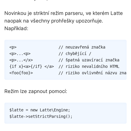
Novinkou je striktní režim parseru, ve kterém Latte
naopak na všechny prohřešky upozorňuje.
Například:
Copy
<
p
>
<
p
>
...
<
p
>
<
p
>
...
</
x
>
{
if
x
}
<
a
>
{/
if
}
</
a
>
<
foo
{
foo
}
>
Režim lze zapnout pomocí:
Copy
$latte
=
new
Latte
\
Engine
;
$latte
->
setStrictParsing
(
)
;