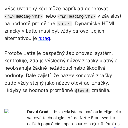
Výše uvedený kód může například generovat
nebo
v závislosti
<h1>Heading</h1>
<h2>Heading</h2>
na hodnotě proměnné
. Dynamické HTML
$level
značky v Latte musí být vždy párové. Jejich
alternativou je
n:tag
.
Protože Latte je bezpečný šablonovací systém,
kontroluje, zda je výsledný název značky platný a
neobsahuje žádné nežádoucí nebo škodlivé
hodnoty. Dále zajistí, že název koncové značky
bude vždy stejný jako název otevírací značky.
I kdyby se hodnota proměnné
změnila.
$level
David Grudl
Je specialista na umělou inteligenci a
webové technologie, tvůrce Nette Framework a
dalších populárních open-source projektů. Publikuje