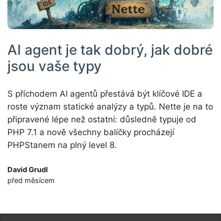
AI agent je tak dobrý, jak dobré
jsou vaše typy
S příchodem AI agentů přestává být klíčové IDE a
roste význam statické analýzy a typů. Nette je na to
připravené lépe než ostatní: důsledně typuje od
PHP 7.1 a nově všechny balíčky procházejí
PHPStanem na plný level 8.
David Grudl
před měsícem