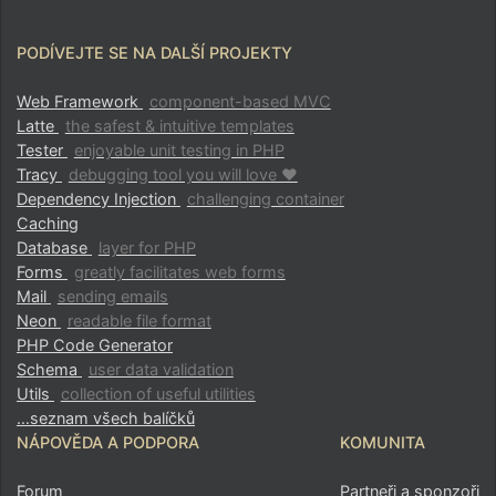
PODÍVEJTE SE NA DALŠÍ PROJEKTY
Web Framework
component-based MVC
Latte
the safest & intuitive templates
Tester
enjoyable unit testing in PHP
Tracy
debugging tool you will love ♥
Dependency Injection
challenging container
Caching
Database
layer for PHP
Forms
greatly facilitates web forms
Mail
sending emails
Neon
readable file format
PHP Code Generator
Schema
user data validation
Utils
collection of useful utilities
…seznam všech balíčků
NÁPOVĚDA A PODPORA
KOMUNITA
Forum
Partneři a sponzoři