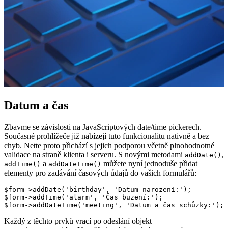
Datum a čas
Zbavme se závislosti na JavaScriptových date/time pickerech.
Současné prohlížeče již nabízejí tuto funkcionalitu nativně a bez
chyb. Nette proto přichází s jejich podporou včetně plnohodnotné
validace na straně klienta i serveru. S novými metodami
,
addDate()
a
můžete nyní jednoduše přidat
addTime()
addDateTime()
elementy pro zadávání časových údajů do vašich formulářů:
$form->addDate('birthday', 'Datum narození:');

$form->addTime('alarm', 'Čas buzení:');

Každý z těchto prvků vrací po odeslání objekt