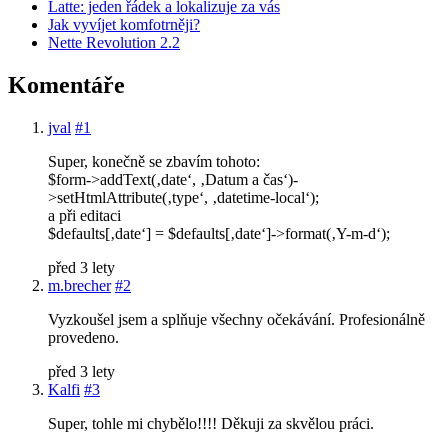
Latte: jeden řádek a lokalizuje za vás
Jak vyvíjet komfotrněji?
Nette Revolution 2.2
Komentáře
jval
#1
Super, konečně se zbavím tohoto:
$form->addText(‚date‘, ‚Datum a čas‘)-
>setHtmlAttribute(‚type‘, ‚datetime-local‘);
a při editaci
$defaults[‚date‘] = $defaults[‚date‘]->format(‚Y-m-d‘);
před 3 lety
m.brecher
#2
Vyzkoušel jsem a splňuje všechny očekávání. Profesionálně
provedeno.
před 3 lety
Kalfi
#3
Super, tohle mi chybělo!!!! Děkuji za skvělou práci.