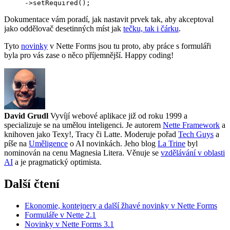
Dokumentace vám poradí, jak nastavit prvek tak, aby akceptoval
jako oddělovač desetinných míst jak
tečku, tak i čárku
.
Tyto
novinky
v Nette Forms jsou tu proto, aby práce s formuláři
byla pro vás zase o něco příjemnější. Happy coding!
David Grudl
Vyvíjí webové aplikace již od roku 1999 a
specializuje se na umělou inteligenci. Je autorem
Nette Framework
a
knihoven jako Texy!, Tracy či Latte. Moderuje pořad
Tech Guys
a
píše na
Uměligence
o AI novinkách. Jeho blog
La Trine
byl
nominován na cenu Magnesia Litera. Věnuje se
vzdělávání v oblasti
AI
a je pragmatický optimista.
Další čtení
Ekonomie, kontejnery a další žhavé novinky v Nette Forms
Formuláře v Nette 2.1
Novinky v Nette Forms 3.1