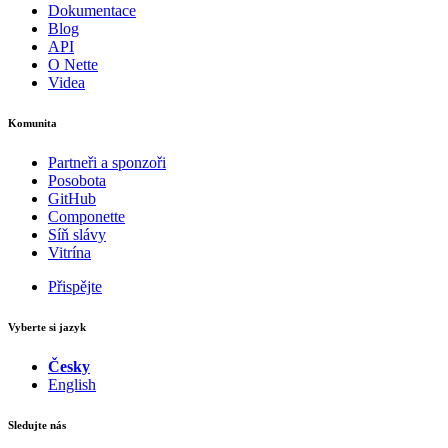
Dokumentace
Blog
API
O Nette
Videa
Komunita
Partneři a sponzoři
Posobota
GitHub
Componette
Síň slávy
Vitrína
Přispějte
Vyberte si jazyk
Česky
English
Sledujte nás