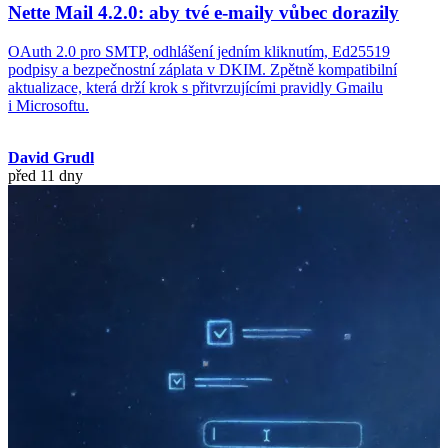
Nette Mail 4.2.0: aby tvé e-maily vůbec dorazily
OAuth 2.0 pro SMTP, odhlášení jedním kliknutím, Ed25519
podpisy a bezpečnostní záplata v DKIM. Zpětně kompatibilní
aktualizace, která drží krok s přitvrzujícími pravidly Gmailu
i Microsoftu.
David Grudl
před 11 dny