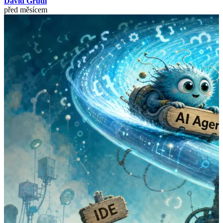
David Grudl
před měsícem