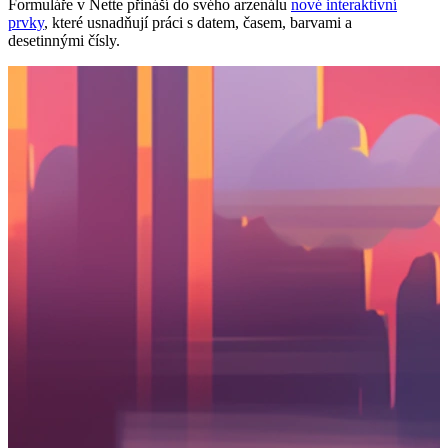
Formuláře v Nette přináší do svého arzenálu
nové interaktivní
prvky
, které usnadňují práci s datem, časem, barvami a
desetinnými čísly.