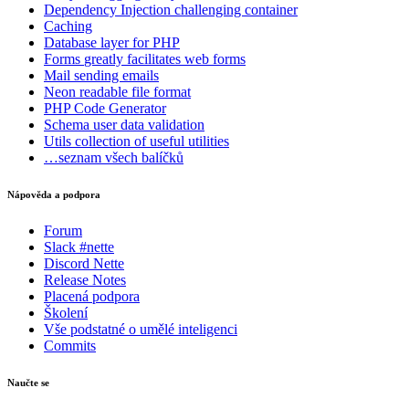
Dependency Injection
challenging container
Caching
Database
layer for PHP
Forms
greatly facilitates web forms
Mail
sending emails
Neon
readable file format
PHP Code Generator
Schema
user data validation
Utils
collection of useful utilities
…seznam všech balíčků
Nápověda a podpora
Forum
Slack #nette
Discord Nette
Release Notes
Placená podpora
Školení
Vše podstatné o umělé inteligenci
Commits
Naučte se