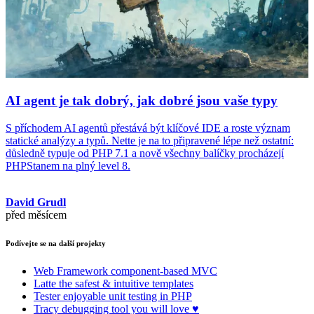
AI agent je tak dobrý, jak dobré jsou vaše typy
S příchodem AI agentů přestává být klíčové IDE a roste význam
statické analýzy a typů. Nette je na to připravené lépe než ostatní:
důsledně typuje od PHP 7.1 a nově všechny balíčky procházejí
PHPStanem na plný level 8.
David Grudl
před měsícem
Podívejte se na další projekty
Web Framework
component-based MVC
Latte
the safest & intuitive templates
Tester
enjoyable unit testing in PHP
Tracy
debugging tool you will love ♥