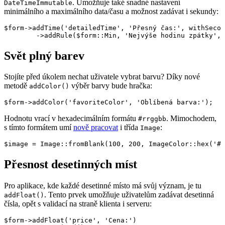
. Umožňuje také snadné nastavení
DateTimeImmutable
minimálního a maximálního data/času a možnost zadávat i sekundy:
$form->addTime('detailedTime', 'Přesný čas:', withSecon
Svět plný barev
Stojíte před úkolem nechat uživatele vybrat barvu? Díky nové
metodě
výběr barvy bude hračka:
addColor()
Hodnotu vrací v hexadecimálním formátu
. Mimochodem,
#rrggbb
s tímto formátem umí
nově pracovat
i třída
:
Image
Přesnost desetinných míst
Pro aplikace, kde každé desetinné místo má svůj význam, je tu
. Tento prvek umožňuje uživatelům zadávat desetinná
addFloat()
čísla, opět s validací na straně klienta i serveru:
$form->addFloat('price', 'Cena:')
