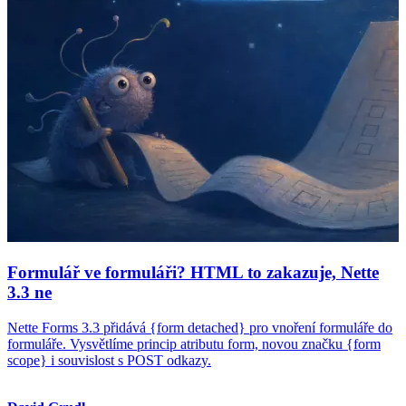
Formulář ve formuláři? HTML to zakazuje, Nette
3.3 ne
Nette Forms 3.3 přidává {form detached} pro vnoření formuláře do
formuláře. Vysvětlíme princip atributu form, novou značku {form
scope} i souvislost s POST odkazy.