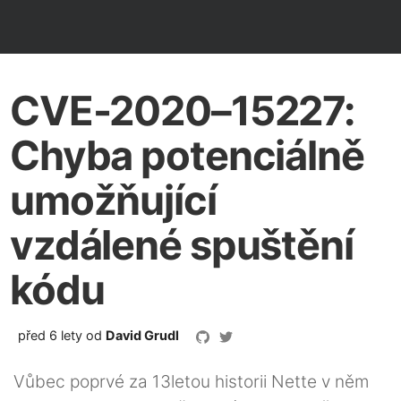
CVE-2020–15227:
Chyba potenciálně
umožňující
vzdálené spuštění
kódu
před 6 lety
od
David Grudl
Vůbec poprvé za 13letou historii Nette v něm