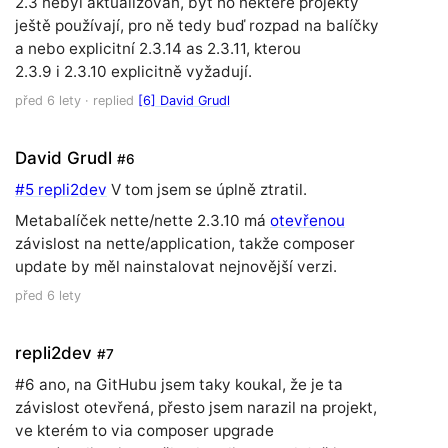
2.3 nebyl aktualizován, byť ho některé projekty
ještě používají, pro ně tedy buď rozpad na balíčky
a nebo explicitní 2.3.14 as 2.3.11, kterou
2.3.9 i 2.3.10 explicitně vyžadují.
před 6 lety
· replied
[6] David Grudl
David Grudl
#6
#5 repli2dev
V tom jsem se úplně ztratil.
Metabalíček nette/nette 2.3.10 má
otevřenou
závislost na nette/application, takže composer
update by měl nainstalovat nejnovější verzi.
před 6 lety
repli2dev
#7
#6 ano, na GitHubu jsem taky koukal, že je ta
závislost otevřená, přesto jsem narazil na projekt,
ve kterém to via composer upgrade