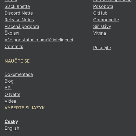
Slack #nette
Posobota
Discord Nette
GitHub
Release Notes
Componette
Placená podpora
Síň slávy
Školení
Vitrína
Vše podstatné o umělé inteligenci
Commits
Přispějte
NAUČTE SE
Dokumentace
Blog
API
O Nette
Videa
VYBERTE SI JAZYK
Česky
English