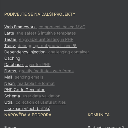
PODÍVEJTE SE NA DALŠÍ PROJEKTY
Web Framework
component-based MVC
Latte
the safest & intuitive templates
Tester
enjoyable unit testing in PHP
Tracy
debugging tool you will love ♥
Dependency Injection
challenging container
Caching
Database
layer for PHP
Forms
greatly facilitates web forms
Mail
sending emails
Neon
readable file format
PHP Code Generator
Schema
user data validation
Utils
collection of useful utilities
…seznam všech balíčků
NÁPOVĚDA A PODPORA
KOMUNITA
Forum
Partneři a sponzoři