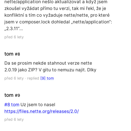
nette/application nešlo aktualizovat a když jsem
zkoušel vyžádat přímo tu verzi, tak mi řekl, že je
konfliktní s tím co vyžaduje nette/nette, pro které
jsem v composer.lock dohledal „nette/application“:
„2.3.11“…
před 6 lety
tom
#8
Da se prosim nekde stahnout verze nette
2.0.19 jako ZIP? V gitu to nemuzu najit. DIky
před 6 lety
· replied
[9] tom
tom
#9
#8 tom
Uz jsem to nasel
https://files.nette.org/releases/2.0/
před 6 lety