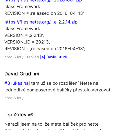
class Framework
REVISION = ‚released on 2016–04–13‘
https://files.nette.org/…e-2.2.14.zip
class Framework
VERSION = ‚2.2.13‘,
VERSION_ID = 20213,
REVISION = ‚released on 2016–04–13‘;
před 6 lety
· replied
[4] David Grudl
David Grudl
#4
#3 lukas.haj
tam už se po rozdělení Nette na
jednotlivé composerové balíčky přestalo verzovat
před 6 lety
repli2dev
#5
Narazil jsem na to, že meta balíček pro nette