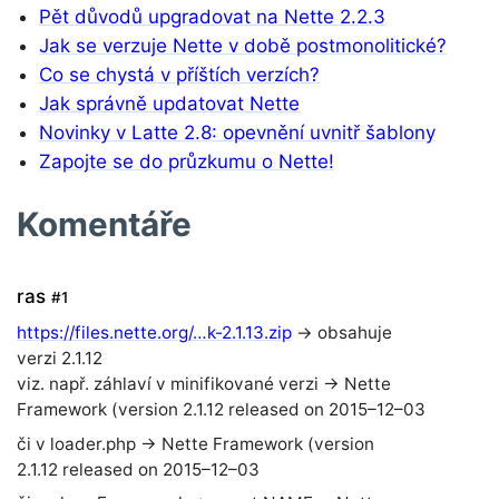
Pět důvodů upgradovat na Nette 2.2.3
Jak se verzuje Nette v době postmonolitické?
Co se chystá v příštích verzích?
Jak správně updatovat Nette
Novinky v Latte 2.8: opevnění uvnitř šablony
Zapojte se do průzkumu o Nette!
Komentáře
ras
#1
https://files.nette.org/…k-2.1.13.zip
→ obsahuje
verzi 2.1.12
viz. např. záhlaví v minifikované verzi → Nette
Framework (version 2.1.12 released on 2015–12–03
či v loader.php → Nette Framework (version
2.1.12 released on 2015–12–03