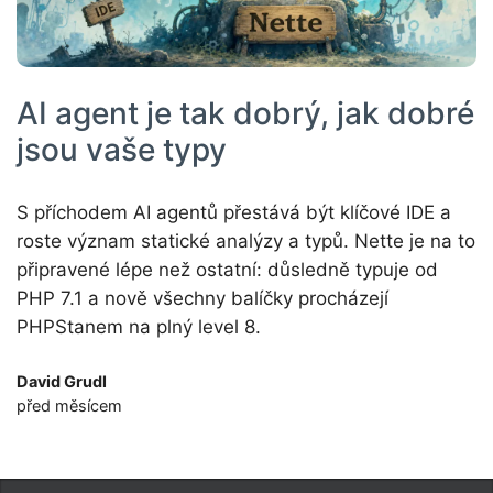
AI agent je tak dobrý, jak dobré
jsou vaše typy
S příchodem AI agentů přestává být klíčové IDE a
roste význam statické analýzy a typů. Nette je na to
připravené lépe než ostatní: důsledně typuje od
PHP 7.1 a nově všechny balíčky procházejí
PHPStanem na plný level 8.
David Grudl
před měsícem