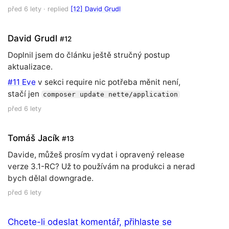
před 6 lety
· replied
[12] David Grudl
David Grudl
#12
Doplnil jsem do článku ještě stručný postup
aktualizace.
#11 Eve
v sekci require nic potřeba měnit není,
stačí jen
composer update nette/application
před 6 lety
Tomáš Jacík
#13
Davide, můžeš prosím vydat i opravený release
verze 3.1-RC? Už to používám na produkci a nerad
bych dělal downgrade.
před 6 lety
Chcete-li odeslat komentář, přihlaste se