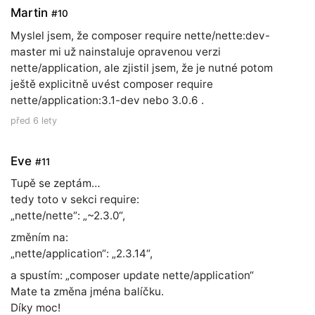
Martin
#10
Myslel jsem, že composer require nette/nette:dev-
master mi už nainstaluje opravenou verzi
nette/application, ale zjistil jsem, že je nutné potom
ještě explicitně uvést composer require
nette/application:3.1-dev nebo 3.0.6 .
před 6 lety
Eve
#11
Tupě se zeptám…
tedy toto v sekci require:
„nette/nette“: „~2.3.0“,
změním na:
„nette/application“: „2.3.14“,
a spustím: „composer update nette/application“
Mate ta změna jména balíčku.
Díky moc!