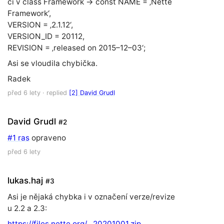
či v class Framework → const NAME = ‚Nette
Framework‘,
VERSION = ‚2.1.12‘,
VERSION_ID = 20112,
REVISION = ‚released on 2015–12–03‘;
Asi se vloudila chybička.
Radek
před 6 lety
· replied
[2] David Grudl
David Grudl
#2
#1 ras
opraveno
před 6 lety
lukas.haj
#3
Asi je nějaká chybka i v označení verze/revize
u 2.2 a 2.3:
https://files.nette.org/…20201001.zip