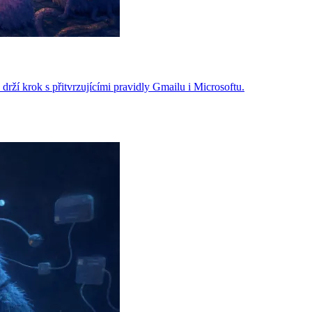
ží krok s přitvrzujícími pravidly Gmailu i Microsoftu.