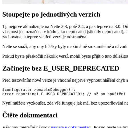
Stoupejte po jednotlivých verzích
Tj. nejprve aktualizujte na Nette 2.3, poté 2.4, a pak teprve na 3.0. D
vlastnost jen označena v kódu jako deprecated (silently deprecated), 
zachována, a teprve ve třetí verzi je odstraněna.
Nette se snaží, aby ony hlášky byly maximálně srozumitelné a návod
Pokud byste přeskočili několik verzí, mohli byste přijít o tuto důležitou
Začínejte bez E_USER_DEPRECATED
Před testováním nové verze je vhodné nejprve vypnout hlášení chyb
$configurator->enableDebugger();

Nyní můžete vyzkoušet, zda vše funguje jak má, bez upozorňování na 
Čtěte dokumentaci
Všechny migrační návody
najdete v dokumentaci
. Pokud byste ve fir