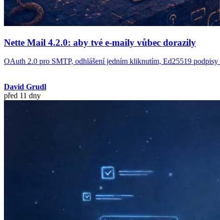
Nette Mail 4.2.0: aby tvé e-maily vůbec dorazily
OAuth 2.0 pro SMTP, odhlášení jedním kliknutím, Ed25519 podpisy a b
David Grudl
před 11 dny