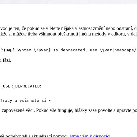
ůvod je ten, že pokud se v Nette nějaká vlastnost změní nebo odstraní, dě
takže si můžete třeba všimnout přeškrtnutí jména metody v editoru, v dal
né (např.
Syntax {!$var} is deprecated, use {$var|noescape}
 fázi.
:
E_USER_DEPRECATED
zapovězené věci. Pokud vše funguje, hlášky zase povolte a upravte po
mě potřebovali s aktualizací pomoci,
jsme vám k dispozici
.