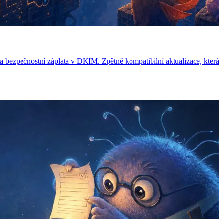
ezpečnostní záplata v DKIM. Zpětně kompatibilní aktualizace, která dr