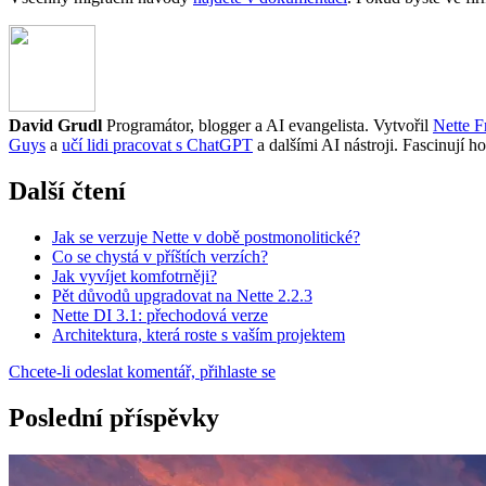
David Grudl
Programátor, blogger a AI evangelista. Vytvořil
Nette 
Guys
a
učí lidi pracovat s ChatGPT
a dalšími AI nástroji. Fascinují ho
Další čtení
Jak se verzuje Nette v době postmonolitické?
Co se chystá v příštích verzích?
Jak vyvíjet komfotrněji?
Pět důvodů upgradovat na Nette 2.2.3
Nette DI 3.1: přechodová verze
Architektura, která roste s vaším projektem
Chcete-li odeslat komentář, přihlaste se
Poslední příspěvky