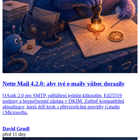
Nette Mail 4.2.0: aby tvé e-maily vůbec dorazily
OAuth 2.0 pro SMTP, odhlášení jedním kliknutím, Ed25519
podpisy a bezpečnostní záplata v DKIM. Zpětně kompatibilní
aktualizace, která drží krok s přitvrzujícími pravidly Gmailu
i Microsoftu.
David Grudl
před 11 dny