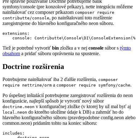
Pre správne používanie Doctrine potrebujeme balík
symfony/console (pre konzolové príkazy), nette integráciu môžeme
nainštalovať cez composer príkazom
composer require
, po nainštalovaní toto rozšírenie
contributte/console
zaregistrujeme do hlavného konfiguračného neon súboru.
extensions:

Tiež je potrebné vytvoriť
bin
zložku a v nej
console
súbor s
týmto
obsahom
a pridať súboru oprávnenia na spustenie.
Doctrine rozšírenia
Potrebujeme nainštalovať iba 2 ďalšie rozšírenia,
composer
a
.
require nettrine/orm
composer require symfony/cache
Po úspešnej inštalácií potrebujeme zaregistrovať rozšírenia do neon
konfigurácie, najlepší spôsob je vytvoriť nový súbor
v konfiguračnej zložke (v ktorej by už mal byť aj
doctrine.neon
do ktorého uložíme údaje k DB) a zahrnúť ho do
local.neon
hlavného konfiguračného súboru (pravdepodobne config.neon alebo
common.neon) pridaním tohto na koniec súboru:
includes:
