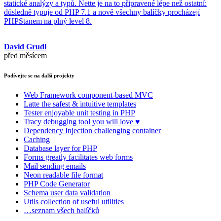
statické analýzy a typů. Nette je na to připravené lépe než ostatní:
důsledně typuje od PHP 7.1 a nově všechny balíčky procházejí
PHPStanem na plný level 8.
David Grudl
před měsícem
Podívejte se na další projekty
Web Framework
component-based MVC
Latte
the safest & intuitive templates
Tester
enjoyable unit testing in PHP
Tracy
debugging tool you will love ♥
Dependency Injection
challenging container
Caching
Database
layer for PHP
Forms
greatly facilitates web forms
Mail
sending emails
Neon
readable file format
PHP Code Generator
Schema
user data validation
Utils
collection of useful utilities
…seznam všech balíčků