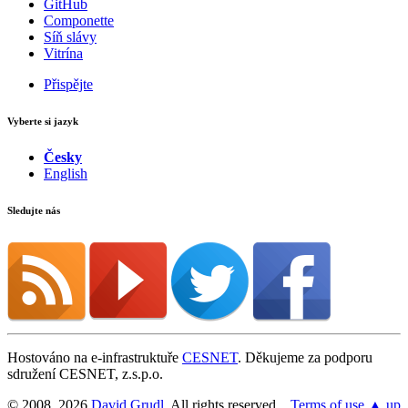
GitHub
Componette
Síň slávy
Vitrína
Přispějte
Vyberte si jazyk
Česky
English
Sledujte nás
Hostováno na e-infrastruktuře
CESNET
. Děkujeme za podporu
sdružení CESNET, z.s.p.o.
© 2008, 2026
David Grudl
. All rights reserved.
Terms of use
▲ up