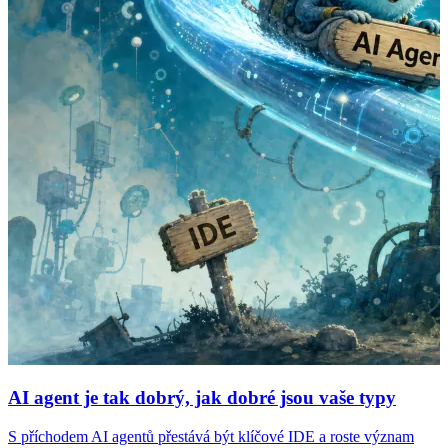
AI agent je tak dobrý, jak dobré jsou vaše typy
S příchodem AI agentů přestává být klíčové IDE a roste význam