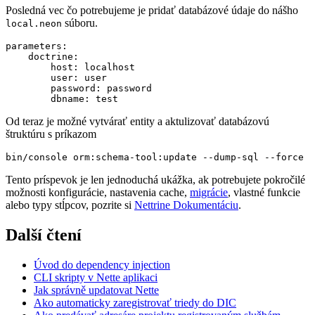
Posledná vec čo potrebujeme je pridať databázové údaje do nášho
súboru.
local.neon
parameters:

    doctrine:

        host: localhost

        user: user

        password: password

Od teraz je možné vytvárať entity a aktulizovať databázovú
štruktúru s príkazom
Tento príspevok je len jednoduchá ukážka, ak potrebujete pokročilé
možnosti konfigurácie, nastavenia cache,
migrácie
, vlastné funkcie
alebo typy stĺpcov, pozrite si
Nettrine Dokumentáciu
.
Další čtení
Úvod do dependency injection
CLI skripty v Nette aplikaci
Jak správně updatovat Nette
Ako automaticky zaregistrovať triedy do DIC