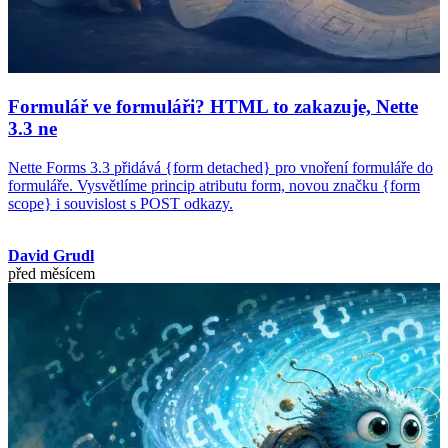
Formulář ve formuláři? HTML to zakazuje, Nette
3.3 ne
Nette Forms 3.3 přidává {form detached} pro vnoření formuláře do
formuláře. Vysvětlíme princip atributu form, novou značku {form
scope} i souvislost s POST odkazy.
David Grudl
před měsícem