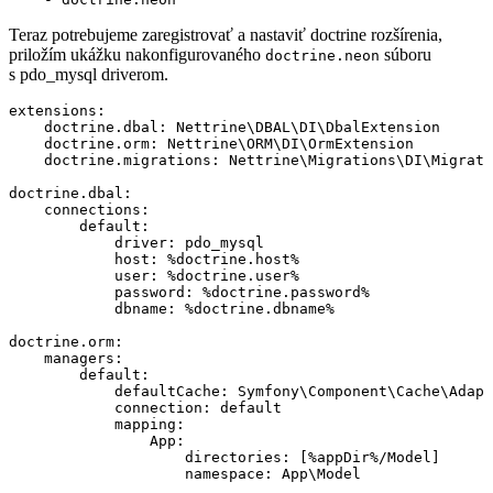
Teraz potrebujeme zaregistrovať a nastaviť doctrine rozšírenia,
priložím ukážku nakonfigurovaného
súboru
doctrine.neon
s pdo_mysql driverom.
extensions:

    doctrine.dbal: Nettrine\DBAL\DI\DbalExtension

    doctrine.orm: Nettrine\ORM\DI\OrmExtension

    doctrine.migrations: Nettrine\Migrations\DI\Migrati
doctrine.dbal:

    connections:

        default:

            driver: pdo_mysql

            host: %doctrine.host%

            user: %doctrine.user%

            password: %doctrine.password%

            dbname: %doctrine.dbname%

doctrine.orm:

    managers:

        default:

            defaultCache: Symfony\Component\Cache\Adapt
            connection: default

            mapping:

                App:

                    directories: [%appDir%/Model]
