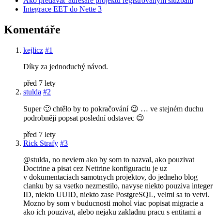
Ako predávať adresáre projektu registrovaným službám
Integrace EET do Nette 3
Komentáře
kejlicz
#1
Díky za jednoduchý návod.
před 7 lety
stulda
#2
Super 🙂 chtělo by to pokračování 😉 … ve stejném duchu
podrobněji popsat poslední odstavec 😉
před 7 lety
Rick Strafy
#3
@stulda, no neviem ako by som to nazval, ako pouzivat
Doctrine a pisat cez Nettrine konfiguraciu je uz
v dokumentaciach samotnych projektov, do jedneho blog
clanku by sa vsetko nezmestilo, navyse niekto pouziva integer
ID, niekto UUID, niekto zase PostgreSQL, velmi sa to vetvi.
Mozno by som v buducnosti mohol viac popisat migracie a
ako ich pouzivat, alebo nejaku zakladnu pracu s entitami a