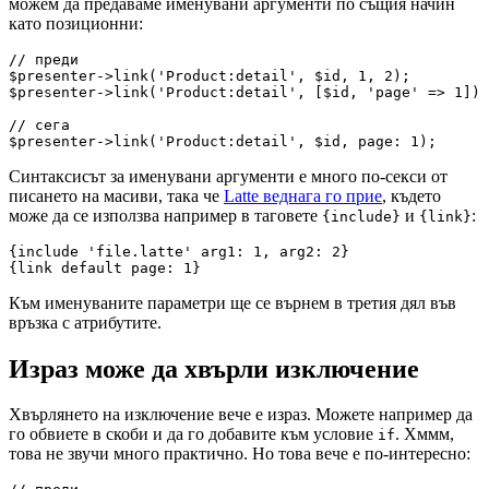
можем да предаваме именувани аргументи по същия начин
като позиционни:
// преди

$presenter->link('Product:detail', $id, 1, 2);

$presenter->link('Product:detail', [$id, 'page' => 1]);
// сега

Синтаксисът за именувани аргументи е много по-секси от
писането на масиви, така че
Latte веднага го прие
, където
може да се използва например в таговете
и
:
{include}
{link}
{include 'file.latte' arg1: 1, arg2: 2}

Към именуваните параметри ще се върнем в третия дял във
връзка с атрибутите.
Израз може да хвърли изключение
Хвърлянето на изключение вече е израз. Можете например да
го обвиете в скоби и да го добавите към условие
. Хммм,
if
това не звучи много практично. Но това вече е по-интересно: