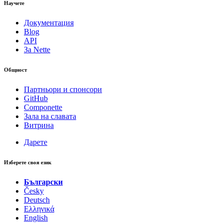
Научете
Документация
Blog
API
За Nette
Общност
Партньори и спонсори
GitHub
Componette
Зала на славата
Витрина
Дарете
Изберете своя език
Български
Česky
Deutsch
Ελληνικά
English