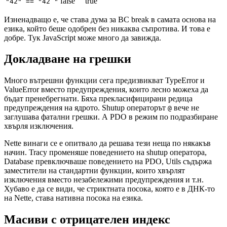
false
true
"42" == "42 "
Изненадващо е, че става дума за BC break в самата основа на
езика, който беше одобрен без никаква съпротива. И това е
добре. Тук JavaScript може много да завижда.
Докладване на грешки
Много вътрешни функции сега предизвикват TypeError и
ValueError вместо предупреждения, които лесно можеха да
бъдат пренебрегнати. Бяха прекласифицирани редица
предупреждения на ядрото. Shutup операторът
вече не
@
заглушава фатални грешки. А PDO в режим по подразбиране
хвърля изключения.
Nette винаги се е опитвало да решава тези неща по някакъв
начин. Tracy променяше поведението на shutup оператора,
Database превключваше поведението на PDO, Utils съдържа
заместители на стандартни функции, които хвърлят
изключения вместо незабележими предупреждения и т.н.
Хубаво е да се види, че стриктната посока, която е в ДНК-то
на Nette, става нативна посока на езика.
Масиви с отрицателен индекс