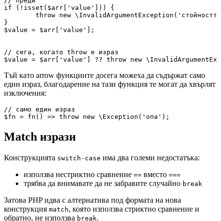
// преди

if (!isset($arr['value'])) {

	throw new \InvalidArgumentException('стойността не е зададена');

}

$value = $arr['value'];

// сега, когато throw е израз

Тъй като arrow функциите досега можеха да съдържат само
един израз, благодарение на тази функция те могат да хвърлят
изключения:
// само един израз

Match изрази
Конструкцията
има два големи недостатъка:
switch-case
използва нестриктно сравнение
вместо
==
===
трябва да внимавате да не забравите случайно
break
Затова PHP идва с алтернатива под формата на нова
конструкция
, която използва стриктно сравнение и
match
обратно, не използва
.
break