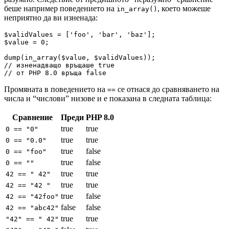
беше например поведението на
, което можеше
in_array()
неприятно да ви изненада:
$validValues = ['foo', 'bar', 'baz'];

$value = 0;

dump(in_array($value, $validValues));

// изненадващо връщаше true

Промяната в поведението на
се отнася до сравняването на
==
числа и “числови” низове и е показана в следната таблица:
Сравнение
Преди
PHP 8.0
true
true
0 == "0"
true
true
0 == "0.0"
true
false
0 == "foo"
true
false
0 == ""
true
true
42 == " 42"
true
true
42 == "42 "
true
false
42 == "42foo"
false
false
42 == "abc42"
true
true
"42" == " 42"