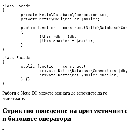
class Facade

{

	private Nette\Database\Connection $db;

	private Nette\Mail\Mailer $mailer;

	public function __construct(Nette\Database\Connection $db, Nette\Mail\Mailer $mailer)

	{

		$this->db = $db;

		$this->mailer = $mailer;

	}

class Facade

{

	public function __construct(

		private Nette\Database\Connection $db,

		private Nette\Mail\Mailer $mailer,

	) {}

Работи с Nette DI, можете веднага да започнете да го
използвате.
Стриктно поведение на аритметичните
и битовите оператори