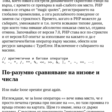
Това, което някога изстреля динамичните скриптови езици на
върха, с времето се превърна в най-слабото им място. PHP
някога се отърва от “magic quotes”, регистрирането на
глобални променливи, а сега разхлабеното поведение се
заменя със стриктност. Времето, когато в PHP можехте да
събирате, умножавате и т.н. почти всякакви типове данни,
при които това нямаше абсолютно никакъв смисъл, отдавна
отмина. Започвайки от версия 7.0, PHP става все по-стриктен
и от версия 8.0 опитът за използване на какъвто и да е
аритметичен/битов оператор върху масиви, обекти или
ресурси завършва с TypeError. Изключение е събирането на
масиви.
// аритметични и битови оператори

По-разумно сравняване на низове и
числа
Или make loose operator great again.
Изглеждаше, че за loose оператора
вече няма място, че е
==
просто печатна грешка при писане на
, но тази промяна го
===
връща отново на картата. Щом го имаме, нека се държи
разумно. Следствие от предишното “неразумно” сравнение