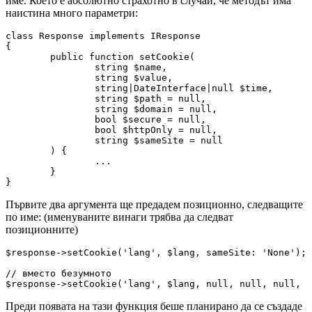
име. Което е абсолютно страхотно в случай, че методът има
наистина много параметри:
class Response implements IResponse

{

	public function setCookie(

		string $name,

		string $value,

		string|DateInterface|null $time,

		string $path = null,

		string $domain = null,

		bool $secure = null,

		bool $httpOnly = null,

		string $sameSite = null

	) {

		...

	}

Първите два аргумента ще предадем позиционно, следващите
по име: (именуваните винаги трябва да следват
позиционните)
$response->setCookie('lang', $lang, sameSite: 'None');

// вместо безумното

Преди появата на тази функция беше планирано да се създаде