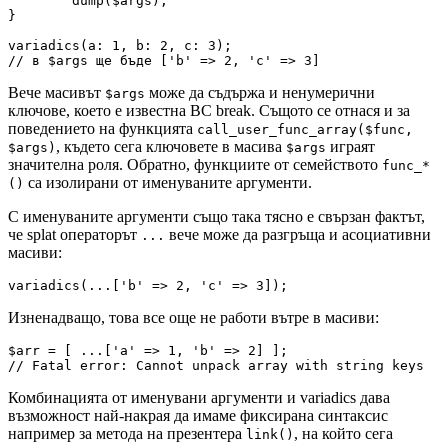
	dump($args);

}

variadics(a: 1, b: 2, c: 3);

Вече масивът
може да съдържа и ненумерични
$args
ключове, което е известна BC break. Същото се отнася и за
поведението на функцията
call_user_func_array($func,
, където сега ключовете в масива
играят
$args)
$args
значителна роля. Обратно, функциите от семейството
func_*
са изолирани от именуваните аргументи.
()
С именуваните аргументи също така тясно е свързан фактът,
че splat операторът
вече може да разгръща и асоциативни
...
масиви:
Изненадващо, това все още не работи вътре в масиви:
$arr = [ ...['a' => 1, 'b' => 2] ];

Комбинацията от именувани аргументи и variadics дава
възможност най-накрая да имаме фиксирана синтаксис
например за метода на презентера
, на който сега
link()