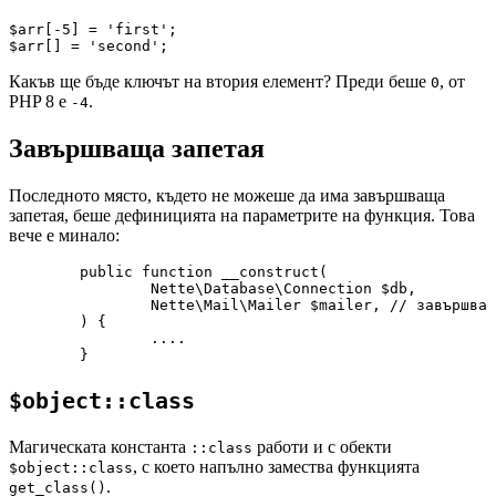
$arr[-5] = 'first';

Какъв ще бъде ключът на втория елемент? Преди беше
, от
0
PHP 8 е
.
-4
Завършваща запетая
Последното място, където не можеше да има завършваща
запетая, беше дефиницията на параметрите на функция. Това
вече е минало:
	public function __construct(

		Nette\Database\Connection $db,

		Nette\Mail\Mailer $mailer, // завършваща запетая

	) {

		....

$object::class
Магическата константа
работи и с обекти
::class
, с което напълно замества функцията
$object::class
.
get_class()