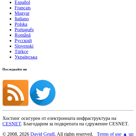
Español
Français
Magyar
Italiano
Polska
Português
Română
Русский
Slovenski
Türkçe
Українська
Последвайте ни
Хостинг осигурен от електронната инфраструктура на
CESNET
. Благодарим за подкрепата на сдружение CESNET.
© 2008, 2026
David Grudl
. All rights reserved.
Terms of use
▲ up