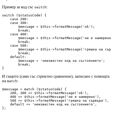
Пример за код със
:
switch
switch ($statusCode) {

    case 200:

    case 300:

        $message = $this->formatMessage('ok');

        break;

    case 400:

        $message = $this->formatMessage('не е намерено'
        break;

    case 500:

        $message = $this->formatMessage('грешка на сърв
        break;

    default:

        $message = 'неизвестен код на състоянието';

        break;

И същото (само със стриктно сравнение), записано с помощта
на
:
match
$message = match ($statusCode) {

    200, 300 => $this->formatMessage('ok'),

    400 => $this->formatMessage('не е намерено'),

    500 => $this->formatMessage('грешка на сървъра'),

    default => 'неизвестен код на състоянието',
