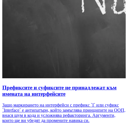
Префиксите и суфиксите не принадлежат към
имената на интерфейсите
Защо маркирането на интерфейси с префикс `I` или суфикс
`Interface` е антипатърн, който замъглява принципите на ООП,
внася шум в кода и усложнява рефакторинга. Аргументи,
които ще ви убедят да промените навика си.