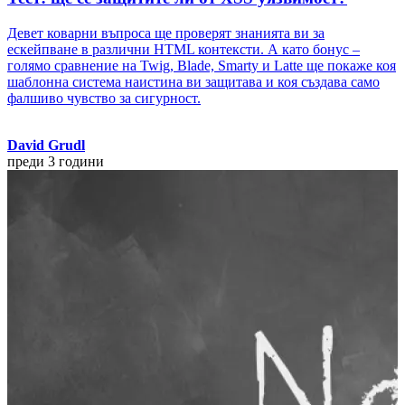
Девет коварни въпроса ще проверят знанията ви за
ескейпване в различни HTML контексти. А като бонус –
голямо сравнение на Twig, Blade, Smarty и Latte ще покаже коя
шаблонна система наистина ви защитава и коя създава само
фалшиво чувство за сигурност.
David Grudl
преди 3 години