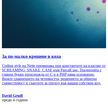
За по-малко крещене в кода
Coding style на Nette преминава при константите на класове от
SCREAMING_SNAKE_CASE към PascalCase. Традицията с
главни букви произхожда от C и в PHP няма основание.
Вижте сравнението на четимостта, решението за обратна
съвместимост и съветите за преход във вашия собствен код.
David Grudl
преди 4 години