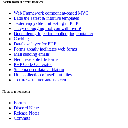
Разгледайте и други проекти
Web Framework
component-based MVC
Latte
the safest & intuitive templates
Tester
enjoyable unit testing in PHP
Tracy
debugging tool you will love ♥
Dependency Injection
challenging container
Caching
Database
layer for PHP
Forms
greatly facilitates web forms
Mail
sending emails
Neon
readable file format
PHP Code Generator
Schema
user data validation
Utils
collection of useful utilities
...списък на всички пакети
Помощ и подкрепа
Forum
Discord Nette
Release Notes
Commits