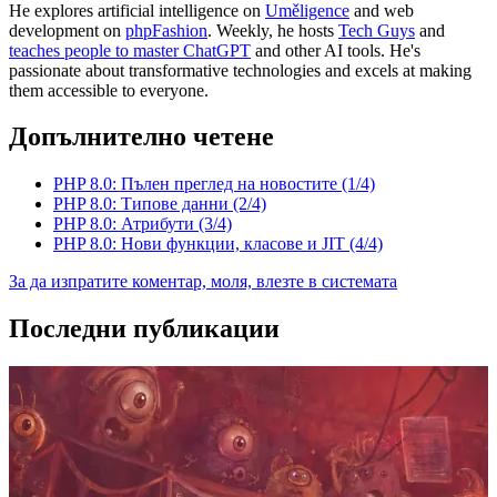
He explores artificial intelligence on
Uměligence
and web
development on
phpFashion
. Weekly, he hosts
Tech Guys
and
teaches people to master ChatGPT
and other AI tools. He's
passionate about transformative technologies and excels at making
them accessible to everyone.
Допълнително четене
PHP 8.0: Пълен преглед на новостите (1/4)
PHP 8.0: Типове данни (2/4)
PHP 8.0: Атрибути (3/4)
PHP 8.0: Нови функции, класове и JIT (4/4)
За да изпратите коментар, моля, влезте в системата
Последни публикации