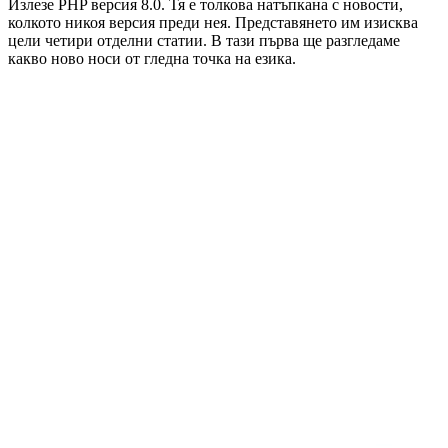
Излезе PHP версия 8.0. Тя е толкова натъпкана с новости,
колкото никоя версия преди нея. Представянето им изисква
цели четири отделни статии. В тази първа ще разгледаме
какво ново носи от гледна точка на езика.