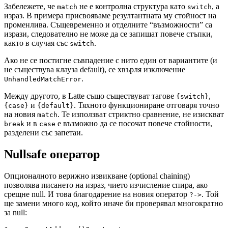
Забележете, че
не е контролна структура като
, а
match
switch
израз. В примера присвояваме резултантната му стойност на
променлива. Същевременно и отделните “възможности” са
изрази, следователно не може да се запишат повече стъпки,
както в случая със
.
switch
Ако не се постигне съвпадение с нито един от вариантите (и
не съществува клауза default), се хвърля изключение
.
UnhandledMatchError
Между другото, в Latte също съществуват тагове
,
{switch}
и
. Тяхното функциониране отговаря точно
{case}
{default}
на новия
. Те използват стриктно сравнение, не изискват
match
и в
е възможно да се посочат повече стойности,
break
case
разделени със запетаи.
Nullsafe оператор
Опционалното верижно извикване (optional chaining)
позволява писането на израз, чието изчисление спира, ако
срещне null. И това благодарение на новия оператор
. Той
?->
ще замени много код, който иначе би проверявал многократно
за null: