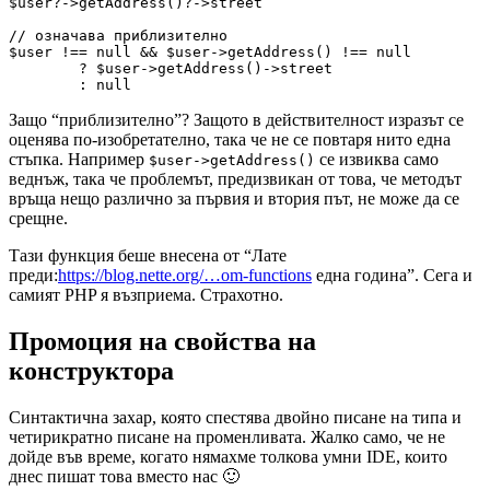
$user?->getAddress()?->street

// означава приблизително

$user !== null && $user->getAddress() !== null

	? $user->getAddress()->street

Защо “приблизително”? Защото в действителност изразът се
оценява по-изобретателно, така че не се повтаря нито една
стъпка. Например
се извиква само
$user->getAddress()
веднъж, така че проблемът, предизвикан от това, че методът
връща нещо различно за първия и втория път, не може да се
срещне.
Тази функция беше внесена от “Лате
преди:
https://blog.nette.org/…om-functions
една година”. Сега и
самият PHP я възприема. Страхотно.
Промоция на свойства на
конструктора
Синтактична захар, която спестява двойно писане на типа и
четирикратно писане на променливата. Жалко само, че не
дойде във време, когато нямахме толкова умни IDE, които
днес пишат това вместо нас 🙂