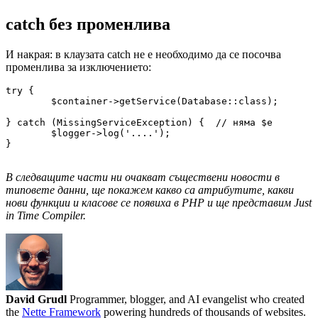
catch без променлива
И накрая: в клаузата catch не е необходимо да се посочва
променлива за изключението:
try {

	$container->getService(Database::class);

} catch (MissingServiceException) {  // няма $e

	$logger->log('....');

}

В следващите части ни очакват съществени новости в
типовете данни, ще покажем какво са атрибутите, какви
нови функции и класове се появиха в PHP и ще представим Just
in Time Compiler.
David Grudl
Programmer, blogger, and AI evangelist who created
the
Nette Framework
powering hundreds of thousands of websites.