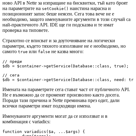
ново API в Nette за изпращане на бисквитки, тъй като броят
на параметрите на
наистина нарасна и
setCookie()
позиционният запис беше неясен. Сега това вече не е
необходимо, защото именуваните аргументи в този случай са
най-практичното API. IDE ще ги подсказва и те имат
проверка на типовете.
Страхотно се вписват и за доуточняване на логически
параметри, където тяхното използване не е необходимо, но
самото
или
не казва много:
true
false
// преди

$db = $container->getService(Database::class, true);

// сега

Имената на параметрите сега стават част от публичното API.
Не е възможно да се променят произволно както досега.
Поради тази причина и Nette преминава през одит, дали
всички параметри имат подходящи имена.
Именуваните аргументи могат да се използват и в
комбинация с variadics:
function variadics($a, ...$args) {
