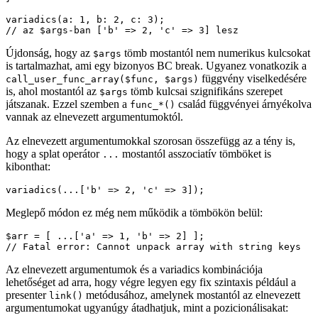
variadics(a: 1, b: 2, c: 3);

Újdonság, hogy az
tömb mostantól nem numerikus kulcsokat
$args
is tartalmazhat, ami egy bizonyos BC break. Ugyanez vonatkozik a
függvény viselkedésére
call_user_func_array($func, $args)
is, ahol mostantól az
tömb kulcsai szignifikáns szerepet
$args
játszanak. Ezzel szemben a
család függvényei árnyékolva
func_*()
vannak az elnevezett argumentumoktól.
Az elnevezett argumentumokkal szorosan összefügg az a tény is,
hogy a splat operátor
mostantól asszociatív tömböket is
...
kibonthat:
Meglepő módon ez még nem működik a tömbökön belül:
$arr = [ ...['a' => 1, 'b' => 2] ];

Az elnevezett argumentumok és a variadics kombinációja
lehetőséget ad arra, hogy végre legyen egy fix szintaxis például a
presenter
metódusához, amelynek mostantól az elnevezett
link()
argumentumokat ugyanúgy átadhatjuk, mint a pozicionálisakat: