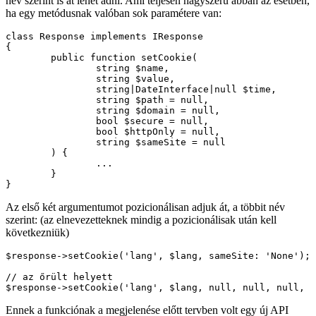
név szerint is át lehet adni. Ami teljesen nagyszerű abban az esetben,
ha egy metódusnak valóban sok paramétere van:
class Response implements IResponse

{

	public function setCookie(

		string $name,

		string $value,

		string|DateInterface|null $time,

		string $path = null,

		string $domain = null,

		bool $secure = null,

		bool $httpOnly = null,

		string $sameSite = null

	) {

		...

	}

Az első két argumentumot pozicionálisan adjuk át, a többit név
szerint: (az elnevezetteknek mindig a pozicionálisak után kell
következniük)
$response->setCookie('lang', $lang, sameSite: 'None');

// az őrült helyett

Ennek a funkciónak a megjelenése előtt tervben volt egy új API