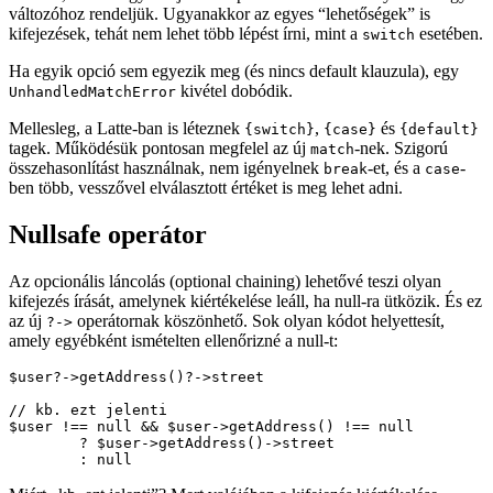
változóhoz rendeljük. Ugyanakkor az egyes “lehetőségek” is
kifejezések, tehát nem lehet több lépést írni, mint a
esetében.
switch
Ha egyik opció sem egyezik meg (és nincs default klauzula), egy
kivétel dobódik.
UnhandledMatchError
Mellesleg, a Latte-ban is léteznek
,
és
{switch}
{case}
{default}
tagek. Működésük pontosan megfelel az új
-nek. Szigorú
match
összehasonlítást használnak, nem igényelnek
-et, és a
-
break
case
ben több, vesszővel elválasztott értéket is meg lehet adni.
Nullsafe operátor
Az opcionális láncolás (optional chaining) lehetővé teszi olyan
kifejezés írását, amelynek kiértékelése leáll, ha null-ra ütközik. És ez
az új
operátornak köszönhető. Sok olyan kódot helyettesít,
?->
amely egyébként ismételten ellenőrizné a null-t:
$user?->getAddress()?->street

// kb. ezt jelenti

$user !== null && $user->getAddress() !== null

	? $user->getAddress()->street
