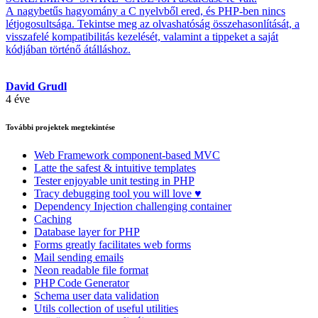
A nagybetűs hagyomány a C nyelvből ered, és PHP-ben nincs
létjogosultsága. Tekintse meg az olvashatóság összehasonlítását, a
visszafelé kompatibilitás kezelését, valamint a tippeket a saját
kódjában történő átálláshoz.
David Grudl
4 éve
További projektek megtekintése
Web Framework
component-based MVC
Latte
the safest & intuitive templates
Tester
enjoyable unit testing in PHP
Tracy
debugging tool you will love ♥
Dependency Injection
challenging container
Caching
Database
layer for PHP
Forms
greatly facilitates web forms
Mail
sending emails
Neon
readable file format
PHP Code Generator
Schema
user data validation
Utils
collection of useful utilities