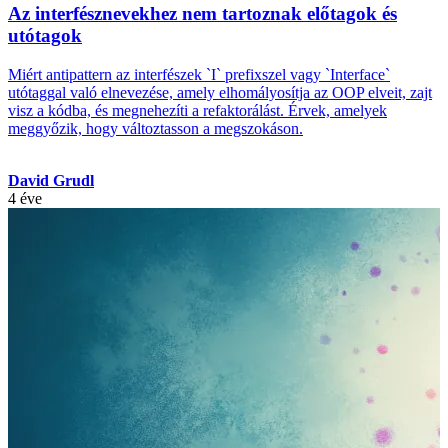
Az interfésznevekhez nem tartoznak előtagok és
utótagok
Miért antipattern az interfészek `I` prefixszel vagy `Interface`
utótaggal való elnevezése, amely elhomályosítja az OOP elveit, zajt
visz a kódba, és megnehezíti a refaktorálást. Érvek, amelyek
meggyőzik, hogy változtasson a megszokáson.
David Grudl
4 éve