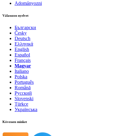
Adományozni
Válasszon nyelvet
Български
Česky
Deutsch
Ελληνικά
English
Español
Français
Magyar
Italiano
Polska
Português
Română
Русский
Slovenski
Türkçe
Українська
Kövessen minket