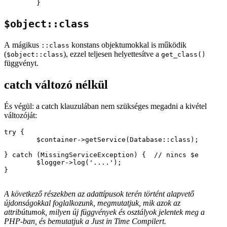
$object::class
A mágikus
konstans objektumokkal is működik
::class
(
), ezzel teljesen helyettesítve a
$object::class
get_class()
függvényt.
catch változó nélkül
És végül: a catch klauzulában nem szükséges megadni a kivétel
változóját:
try {

	$container->getService(Database::class);

} catch (MissingServiceException) {  // nincs $e

	$logger->log('....');

}

A következő részekben az adattípusok terén történt alapvető
újdonságokkal foglalkozunk, megmutatjuk, mik azok az
attribútumok, milyen új függvények és osztályok jelentek meg a
PHP-ban, és bemutatjuk a Just in Time Compilert.