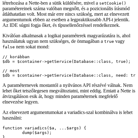
létrehozása a Nette-ben a sütik küldésére, mivel a
setCookie()
paramétereinek száma valóban megnőtt, és a pozicionális írásmód
átláthatatlan volt. Most már erre nincs szükség, mert az elnevezett
argumentumok ebben az esetben a legpraktikusabb API-t jelentik.
Az IDE súgni fogja őket, és típusellenőrzéssel rendelkeznek.
Kiválóan alkalmasak a logikai paraméterek magyarázatára is, ahol
használatuk ugyan nem szükséges, de önmagában a
vagy
true
nem sokat mond:
false
// korábban

$db = $container->getService(Database::class, true);

// most

A paraméternevek mostantól a nyilvános API részévé válnak. Nem
lehet őket tetszőlegesen megváltoztatni, mint eddig. Emiatt a Nette is
átvizsgáláson esik át, hogy minden paraméternek megfelelő
elnevezése legyen.
Az elnevezett argumentumokat a variadics-szal kombinálva is lehet
használni:
function variadics($a, ...$args) {

	dump($args);

}
