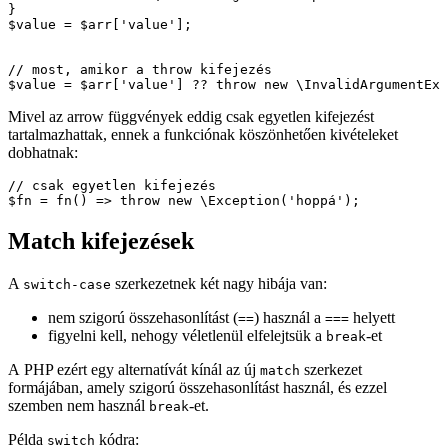
}

$value = $arr['value'];

// most, amikor a throw kifejezés

Mivel az arrow függvények eddig csak egyetlen kifejezést
tartalmazhattak, ennek a funkciónak köszönhetően kivételeket
dobhatnak:
// csak egyetlen kifejezés

Match kifejezések
A
szerkezetnek két nagy hibája van:
switch-case
nem szigorú összehasonlítást (
) használ a
helyett
==
===
figyelni kell, nehogy véletlenül elfelejtsük a
-et
break
A PHP ezért egy alternatívát kínál az új
szerkezet
match
formájában, amely szigorú összehasonlítást használ, és ezzel
szemben nem használ
-et.
break
Példa
kódra:
switch