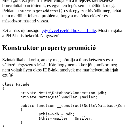
Miért „kb. ezt jelenti”? Mert valójában a kifejezés kiértékelése
bonyolultabban történik, és egyetlen lépés sem ismétlődik meg.
Például a
csak egyszer hívódik meg, tehát
$user->getAddress()
nem merülhet fel az a probléma, hogy a metódus először és
másodszor mást ad vissza.
Ezt a friss újdonságot
egy évvel ezelőtt hozta a Latte
. Most magába
a PHP-ba is bekerül. Nagyszerű.
Konstruktor property promóció
Szintaktikai cukorka, amely megspórolja a típus kétszeres és a
változó négyszeres írását. Kár, hogy nem akkor jött, amikor még
nem voltak ilyen okos IDE-ink, amelyek ma már helyettünk írják
ezt 🙂
class Facade

{

	private Nette\Database\Connection $db;

	private Nette\Mail\Mailer $mailer;

	public function __construct(Nette\Database\Connection $db, Nette\Mail\Mailer $mailer)

	{

		$this->db = $db;

		$this->mailer = $mailer;

	}
