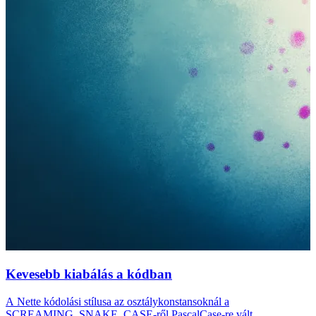
Kevesebb kiabálás a kódban
A Nette kódolási stílusa az osztálykonstansoknál a
SCREAMING_SNAKE_CASE-ről PascalCase-re vált.