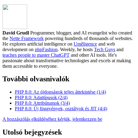
David Grudl
Programmer, blogger, and AI evangelist who created
the
Nette Framework
powering hundreds of thousands of websites.
He explores artificial intelligence on
Uměligence
and web
development on
phpFashion
. Weekly, he hosts
Tech Guys
and
teaches people to master ChatGPT
and other AI tools. He's
passionate about transformative technologies and excels at making
them accessible to everyone.
További olvasnivalók
PHP 8.0: Az újdonságok teljes áttekintése (1/4)
PHP 8.0: Adattípusok (2/4)
PHP 8.0: Attribútumok (3/4)
PHP 8.0: Új függvények, osztályok és JIT (4/4)
A hozzászólás elküldéséhez kérjük, jelentkezzen be
Utolsó bejegyzések