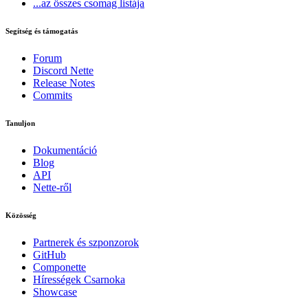
...az összes csomag listája
Segítség és támogatás
Forum
Discord Nette
Release Notes
Commits
Tanuljon
Dokumentáció
Blog
API
Nette-ről
Közösség
Partnerek és szponzorok
GitHub
Componette
Hírességek Csarnoka
Showcase