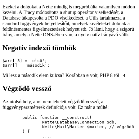
Ezeket a dolgokat a Nette mindig is megpróbálta valamilyen módon
kezelni. A Tracy módosította a shutup operátor viselkedését, a
Database átkapcsolta a PDO viselkedését, a Utils tartalmazza a
standard függvények helyettesítőit, amelyek kivételeket dobnak a
feltűnésmentes figyelmeztetések helyett stb. Jó látni, hogy a szigorú
irány, amely a Nette DNS-ében van, a nyelv natív irányává válik.
Negatív indexű tömbök
$arr[-5] = 'első';

Mi lesz a második elem kulcsa? Korábban
volt, PHP 8-tól
.
0
-4
Végződő vessző
Az utolsó hely, ahol nem lehetett végződő vessző, a
függvényparaméterek definíciója volt. Ez már a múlté:
	public function __construct(

		Nette\Database\Connection $db,

		Nette\Mail\Mailer $mailer, // végződő vessző

	) {

		....
