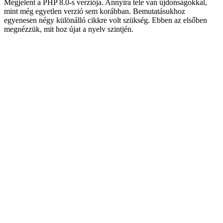
Megjelent a PHP 8.0-s verziója. Annyira tele van újdonságokkal,
mint még egyetlen verzió sem korábban. Bemutatásukhoz
egyenesen négy különálló cikkre volt szükség. Ebben az elsőben
megnézzük, mit hoz újat a nyelv szintjén.