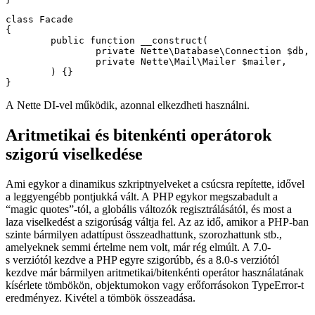
class Facade

{

	public function __construct(

		private Nette\Database\Connection $db,

		private Nette\Mail\Mailer $mailer,

	) {}

A Nette DI-vel működik, azonnal elkezdheti használni.
Aritmetikai és bitenkénti operátorok
szigorú viselkedése
Ami egykor a dinamikus szkriptnyelveket a csúcsra repítette, idővel
a leggyengébb pontjukká vált. A PHP egykor megszabadult a
“magic quotes”-tól, a globális változók regisztrálásától, és most a
laza viselkedést a szigorúság váltja fel. Az az idő, amikor a PHP-ban
szinte bármilyen adattípust összeadhattunk, szorozhattunk stb.,
amelyeknek semmi értelme nem volt, már rég elmúlt. A 7.0-
s verziótól kezdve a PHP egyre szigorúbb, és a 8.0-s verziótól
kezdve már bármilyen aritmetikai/bitenkénti operátor használatának
kísérlete tömbökön, objektumokon vagy erőforrásokon TypeError-t
eredményez. Kivétel a tömbök összeadása.