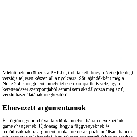
Mielőtt belemerülnénk a PHP-ba, tudnia kell, hogy a Nette jelenlegi
verziója teljesen készen áll a nyolcasra. Sőt, ajándékként még a
Nette 2.4 is megjelent, amely teljesen kompatibilis vele, így a
keretrendszer szempontjából semmi sem akadályozza meg az új
verzió használatának megkezdését.
Elnevezett argumentumok
És rögtön egy bombával kezdünk, amelyet bátran nevezhetünk
game changernek. Újdonság, hogy a függvényeknek és
metódusoknak az argumentumokat nemcsak pozicionálisan, hanem