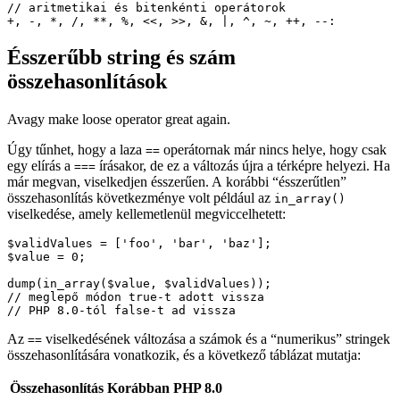
// aritmetikai és bitenkénti operátorok

Ésszerűbb string és szám
összehasonlítások
Avagy make loose operator great again.
Úgy tűnhet, hogy a laza
operátornak már nincs helye, hogy csak
==
egy elírás a
írásakor, de ez a változás újra a térképre helyezi. Ha
===
már megvan, viselkedjen ésszerűen. A korábbi “ésszerűtlen”
összehasonlítás következménye volt például az
in_array()
viselkedése, amely kellemetlenül megviccelhetett:
$validValues = ['foo', 'bar', 'baz'];

$value = 0;

dump(in_array($value, $validValues));

// meglepő módon true-t adott vissza

Az
viselkedésének változása a számok és a “numerikus” stringek
==
összehasonlítására vonatkozik, és a következő táblázat mutatja:
Összehasonlítás
Korábban
PHP 8.0