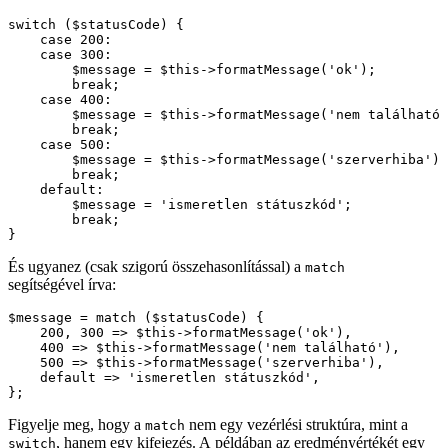
switch ($statusCode) {

    case 200:

    case 300:

        $message = $this->formatMessage('ok');

        break;

    case 400:

        $message = $this->formatMessage('nem található'
        break;

    case 500:

        $message = $this->formatMessage('szerverhiba');

        break;

    default:

        $message = 'ismeretlen státuszkód';

        break;

És ugyanez (csak szigorú összehasonlítással) a
match
segítségével írva:
$message = match ($statusCode) {

    200, 300 => $this->formatMessage('ok'),

    400 => $this->formatMessage('nem található'),

    500 => $this->formatMessage('szerverhiba'),

    default => 'ismeretlen státuszkód',

Figyelje meg, hogy a
nem egy vezérlési struktúra, mint a
match
, hanem egy kifejezés. A példában az eredményértékét egy
switch