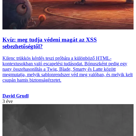
Kvíz: meg tudja védeni magát az XSS
sebezhetőségtől?
Kilenc trükkös kérdés teszi próbára a különböző HTML-
kontextusokban való escapelési tudásodat. Bónuszként pedig egy
nagy összehasonlítás a Twig, Blade, Smarty és Latte között
megmutatja, melyik sablonrendszer véd meg valóban, és melyik kelt
csupán hamis biztonságérzetet.
David Grudl
3 éve