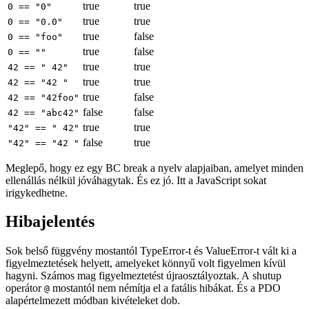
true
true
0 == "0"
true
true
0 == "0.0"
true
false
0 == "foo"
true
false
0 == ""
true
true
42 == " 42"
true
true
42 == "42 "
true
false
42 == "42foo"
false
false
42 == "abc42"
true
true
"42" == " 42"
false
true
"42" == "42 "
Meglepő, hogy ez egy BC break a nyelv alapjaiban, amelyet minden
ellenállás nélkül jóváhagytak. És ez jó. Itt a JavaScript sokat
irigykedhetne.
Hibajelentés
Sok belső függvény mostantól TypeError-t és ValueError-t vált ki a
figyelmeztetések helyett, amelyeket könnyű volt figyelmen kívül
hagyni. Számos mag figyelmeztetést újraosztályoztak. A shutup
operátor
mostantól nem némítja el a fatális hibákat. És a PDO
@
alapértelmezett módban kivételeket dob.