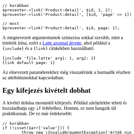
// korábban

$presenter->link('Product:detail', $id, 1, 2);

$presenter->link('Product:detail', [$id, 'page' => 1]);
// most

A megnevezett argumentumok szintaxisa sokkal szexibb, mint a
tömbök írása, ezért a
Latte azonnal átvette
, ahol például a
és a
címkékben használható:
{include}
{link}
{include 'file.latte' arg1: 1, arg2: 2}

Az elnevezett paraméterekhez még visszatérünk a harmadik részben
az attribútumokkal kapcsolatban.
Egy kifejezés kivételt dobhat
A kivétel dobása mostantól kifejezés. Például zárójelekbe teheti és
hozzáadhatja egy
feltételhez. Hmmm, ez nem hangzik túl
if
praktikusnak. De ez már érdekesebb:
// korábban

if (!isset($arr['value'])) {

	throw new \InvalidArgumentException('érték nincs beállítva');
