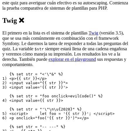
este quiz para averiguar cuán efectivo es su autoescaping. Comienza
la prueba comparativa de sistemas de plantillas para PHP.
Twig ❌
El primero en la lista es el sistema de plantillas
Twig
(versión 3.5),
que se usa más comúnmente en combinación con el framework
Symfony. Le daremos la tarea de responder a todas las preguntas del
quiz. La variable
siempre estará llena de una cadena engañosa
$str
y veremos cómo maneja su impresión. Los resultados los ve a la
derecha. También puede
explorar en el playground
sus respuestas y
comportamiento.
   {% set str = "<'\"&" %}

1) <p>{{ str }}</p>

2) <input value="{{ str }}">

3) <input value='{{ str }}'>

   {% set str = "foo onclick=evilCode()" %}

4) <input value={{ str }}>

   {% set str = "'\"\n\u{2028}" %}

5) <script>	let foo = '{{ str }}'; </script>

6) <p onclick="foo('{{ str }}')"></p>

   {% set str = "-- ---" %}
