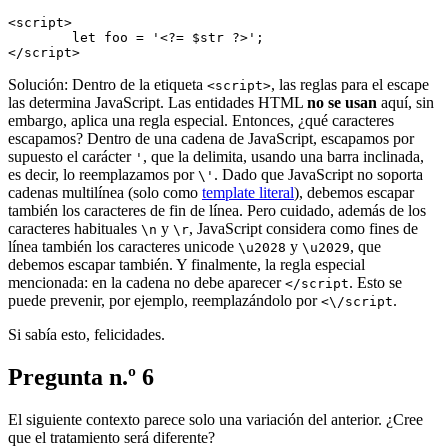
<script>

	let foo = '<?= $str ?>';

Solución: Dentro de la etiqueta
, las reglas para el escape
<script>
las determina JavaScript. Las entidades HTML
no se usan
aquí, sin
embargo, aplica una regla especial. Entonces, ¿qué caracteres
escapamos? Dentro de una cadena de JavaScript, escapamos por
supuesto el carácter
, que la delimita, usando una barra inclinada,
'
es decir, lo reemplazamos por
. Dado que JavaScript no soporta
\'
cadenas multilínea (solo como
template literal
), debemos escapar
también los caracteres de fin de línea. Pero cuidado, además de los
caracteres habituales
y
, JavaScript considera como fines de
\n
\r
línea también los caracteres unicode
y
, que
\u2028
\u2029
debemos escapar también. Y finalmente, la regla especial
mencionada: en la cadena no debe aparecer
. Esto se
</script
puede prevenir, por ejemplo, reemplazándolo por
.
<\/script
Si sabía esto, felicidades.
Pregunta n.º 6
El siguiente contexto parece solo una variación del anterior. ¿Cree
que el tratamiento será diferente?