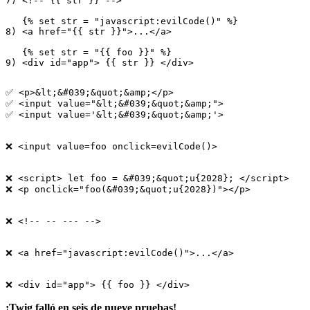
7) <!-- {{ str }} -->

   {% set str = "javascript:evilCode()" %}

8) <a href="{{ str }}">...</a>

   {% set str = "{{ foo }}" %}

✅ <p>&lt;&#039;&quot;&amp;</p>

✅ <input value="&lt;&#039;&quot;&amp;">

✅ <input value='&lt;&#039;&quot;&amp;'>

❌ <input value=foo onclick=evilCode()>

❌ <script> let foo = &#039;&quot;u{2028}; </script>

❌ <p onclick="foo(&#039;&quot;u{2028})"></p>

❌ <!-- -- --- -->

❌ <a href="javascript:evilCode()">...</a>

¡Twig falló en seis de nueve pruebas!