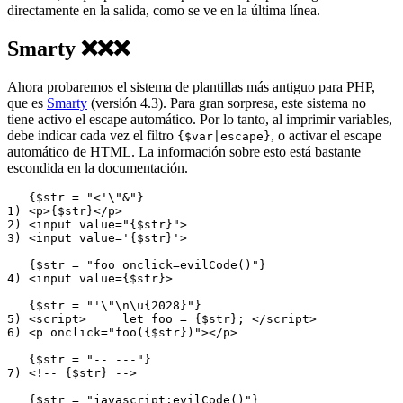
directamente en la salida, como se ve en la última línea.
Smarty ❌❌❌
Ahora probaremos el sistema de plantillas más antiguo para PHP,
que es
Smarty
(versión 4.3). Para gran sorpresa, este sistema no
tiene activo el escape automático. Por lo tanto, al imprimir variables,
debe indicar cada vez el filtro
, o activar el escape
{$var|escape}
automático de HTML. La información sobre esto está bastante
escondida en la documentación.
   {$str = "<'\"&"}

1) <p>{$str}</p>

2) <input value="{$str}">

3) <input value='{$str}'>

   {$str = "foo onclick=evilCode()"}

4) <input value={$str}>

   {$str = "'\"\n\u{2028}"}

5) <script>	let foo = {$str}; </script>

6) <p onclick="foo({$str})"></p>

   {$str = "-- ---"}

7) <!-- {$str} -->

   {$str = "javascript:evilCode()"}
