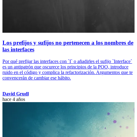
Los prefijos y sufijos no pertenecen a los nombres de
las interfaces
Por qué prefijar las interfaces con `I` o añadirles el sufijo `Interface`
es un antipatrón que oscurece los principios de la POO, introduce
ruido en el código y complica la refactorización. Argumentos que te
convencerán de cambiar ese hábito.
David Grudl
hace 4 años