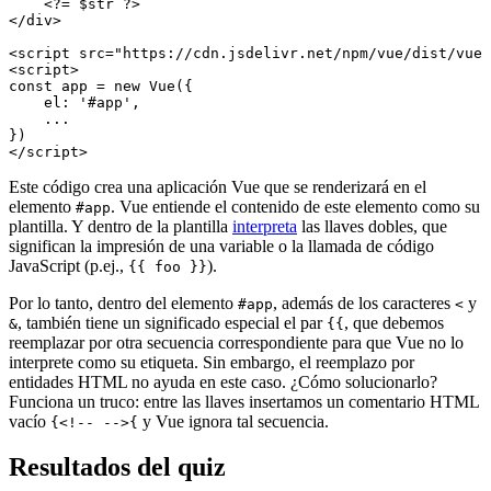
    <?= $str ?>

</div>

<script src="https://cdn.jsdelivr.net/npm/vue/dist/vue.
<script>

const app = new Vue({

    el: '#app',

    ...

})

Este código crea una aplicación Vue que se renderizará en el
elemento
. Vue entiende el contenido de este elemento como su
#app
plantilla. Y dentro de la plantilla
interpreta
las llaves dobles, que
significan la impresión de una variable o la llamada de código
JavaScript (p.ej.,
).
{{ foo }}
Por lo tanto, dentro del elemento
, además de los caracteres
y
#app
<
, también tiene un significado especial el par
, que debemos
&
{{
reemplazar por otra secuencia correspondiente para que Vue no lo
interprete como su etiqueta. Sin embargo, el reemplazo por
entidades HTML no ayuda en este caso. ¿Cómo solucionarlo?
Funciona un truco: entre las llaves insertamos un comentario HTML
vacío
y Vue ignora tal secuencia.
{<!-- -->{
Resultados del quiz