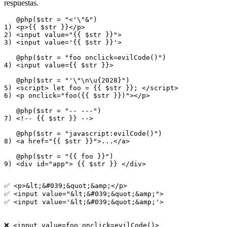
respuestas.
   @php($str = "<'\"&")

1) <p>{{ $str }}</p>

2) <input value="{{ $str }}">

3) <input value='{{ $str }}'>

   @php($str = "foo onclick=evilCode()")

4) <input value={{ $str }}>

   @php($str = "'\"\n\u{2028}")

5) <script> let foo = {{ $str }}; </script>

6) <p onclick="foo({{ $str }})"></p>

   @php($str = "-- ---")

7) <!-- {{ $str }} -->

   @php($str = "javascript:evilCode()")

8) <a href="{{ $str }}">...</a>

   @php($str = "{{ foo }}")

✅ <p>&lt;&#039;&quot;&amp;</p>

✅ <input value="&lt;&#039;&quot;&amp;">

✅ <input value='&lt;&#039;&quot;&amp;'>

❌ <input value=foo onclick=evilCode()>
