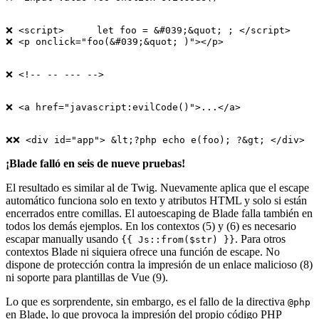
❌ <script>	let foo = &#039;&quot; ; </script>

❌ <p onclick="foo(&#039;&quot; )"></p>

❌ <!-- -- --- -->

❌ <a href="javascript:evilCode()">...</a>

¡Blade falló en seis de nueve pruebas!
El resultado es similar al de Twig. Nuevamente aplica que el escape
automático funciona solo en texto y atributos HTML y solo si están
encerrados entre comillas. El autoescaping de Blade falla también en
todos los demás ejemplos. En los contextos (5) y (6) es necesario
escapar manually usando
. Para otros
{{ Js::from($str) }}
contextos Blade ni siquiera ofrece una función de escape. No
dispone de protección contra la impresión de un enlace malicioso (8)
ni soporte para plantillas de Vue (9).
Lo que es sorprendente, sin embargo, es el fallo de la directiva
@php
en Blade, lo que provoca la impresión del propio código PHP