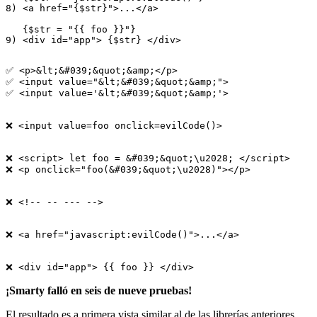
8) <a href="{$str}">...</a>

   {$str = "{{ foo }}"}

✅ <p>&lt;&#039;&quot;&amp;</p>

✅ <input value="&lt;&#039;&quot;&amp;">

✅ <input value='&lt;&#039;&quot;&amp;'>

❌ <input value=foo onclick=evilCode()>

❌ <script> let foo = &#039;&quot;\u2028; </script>

❌ <p onclick="foo(&#039;&quot;\u2028)"></p>

❌ <!-- -- --- -->

❌ <a href="javascript:evilCode()">...</a>

¡Smarty falló en seis de nueve pruebas!
El resultado es a primera vista similar al de las librerías anteriores.