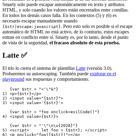
Smarty solo puede escapar automáticamente en texto y atributos
HTML, y solo cuando los valores están encerrados entre comillas.
En todos los demás casos falla. En los contextos (5) y (6) es
necesario escapar manualmente usando
. Pero esto solo es posible si el escape
{$str|escape:javascript}
automático de HTML no está activo, de lo contrario, estos escapes
entran en conflicto entre sí. Smarty es, por lo tanto, desde el punto
de vista de la seguridad,
el fracaso absoluto de esta prueba.
Latte ✅
El trío lo cierra el sistema de plantillas
Latte
(versión 3.0).
Probaremos su autoescaping. También puede
explorar en el
playground
sus respuestas y comportamiento.
   {var $str = "<'\"&"}

1) <p>{$str}</p>

2) <input value="{$str}">

3) <input value='{$str}'>

   {var $str = "foo onclick=evilCode()"}

4) <input value={$str}>

   {var $str = "'\"\n\u{2028}"}

5) <script>	let foo = {$str}; </script>

6) <p onclick="foo({$str})"></p>
