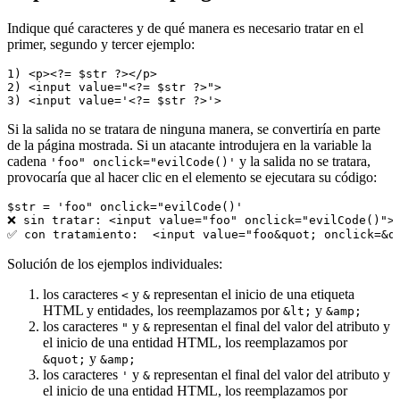
Indique qué caracteres y de qué manera es necesario tratar en el
primer, segundo y tercer ejemplo:
1) <p><?= $str ?></p>

2) <input value="<?= $str ?>">

Si la salida no se tratara de ninguna manera, se convertiría en parte
de la página mostrada. Si un atacante introdujera en la variable la
cadena
y la salida no se tratara,
'foo" onclick="evilCode()'
provocaría que al hacer clic en el elemento se ejecutara su código:
$str = 'foo" onclick="evilCode()'

❌ sin tratar: <input value="foo" onclick="evilCode()">

Solución de los ejemplos individuales:
los caracteres
y
representan el inicio de una etiqueta
<
&
HTML y entidades, los reemplazamos por
y
&lt;
&amp;
los caracteres
y
representan el final del valor del atributo y
"
&
el inicio de una entidad HTML, los reemplazamos por
y
&quot;
&amp;
los caracteres
y
representan el final del valor del atributo y
'
&
el inicio de una entidad HTML, los reemplazamos por