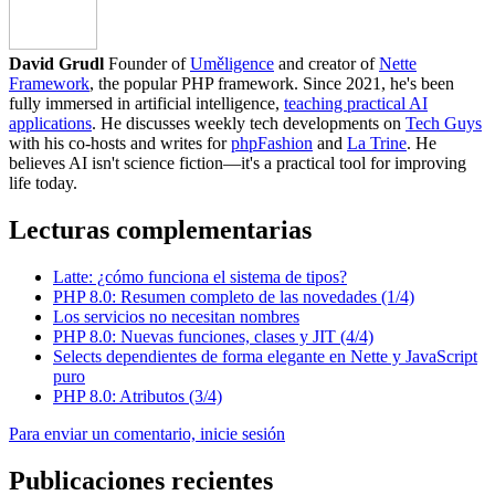
David Grudl
Founder of
Uměligence
and creator of
Nette
Framework
, the popular PHP framework. Since 2021, he's been
fully immersed in artificial intelligence,
teaching practical AI
applications
. He discusses weekly tech developments on
Tech Guys
with his co-hosts and writes for
phpFashion
and
La Trine
. He
believes AI isn't science fiction—it's a practical tool for improving
life today.
Lecturas complementarias
Latte: ¿cómo funciona el sistema de tipos?
PHP 8.0: Resumen completo de las novedades (1/4)
Los servicios no necesitan nombres
PHP 8.0: Nuevas funciones, clases y JIT (4/4)
Selects dependientes de forma elegante en Nette y JavaScript
puro
PHP 8.0: Atributos (3/4)
Para enviar un comentario, inicie sesión
Publicaciones recientes