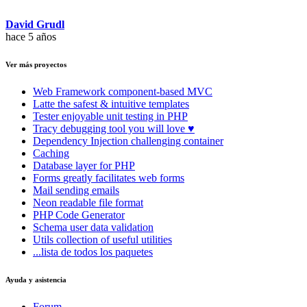
David Grudl
hace 5 años
Ver más proyectos
Web Framework
component-based MVC
Latte
the safest & intuitive templates
Tester
enjoyable unit testing in PHP
Tracy
debugging tool you will love ♥
Dependency Injection
challenging container
Caching
Database
layer for PHP
Forms
greatly facilitates web forms
Mail
sending emails
Neon
readable file format
PHP Code Generator
Schema
user data validation
Utils
collection of useful utilities
...lista de todos los paquetes
Ayuda y asistencia
Forum