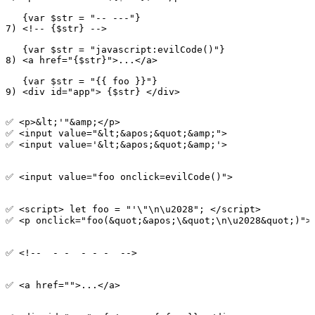
   {var $str = "-- ---"}

7) <!-- {$str} -->

   {var $str = "javascript:evilCode()"}

8) <a href="{$str}">...</a>

   {var $str = "{{ foo }}"}

✅ <p>&lt;'"&amp;</p>

✅ <input value="&lt;&apos;&quot;&amp;">

✅ <input value='&lt;&apos;&quot;&amp;'>

✅ <input value="foo onclick=evilCode()">

✅ <script> let foo = "'\"\n\u2028"; </script>

✅ <p onclick="foo(&quot;&apos;\&quot;\n\u2028&quot;)"><
✅ <!--  - -  - - -  -->

✅ <a href="">...</a>
