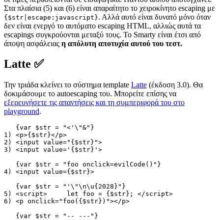
Στα πλαίσια (5) και (6) είναι απαραίτητο το χειροκίνητο escaping με
. Αλλά αυτό είναι δυνατό μόνο όταν
{$str|escape:javascript}
δεν είναι ενεργό το αυτόματο escaping HTML, αλλιώς αυτά τα
escapings συγκρούονται μεταξύ τους. Το Smarty είναι έτσι από
άποψη ασφάλειας
η απόλυτη αποτυχία αυτού του τεστ.
Latte ✅
Την τριάδα κλείνει το σύστημα template
Latte
(έκδοση 3.0). Θα
δοκιμάσουμε το autoescaping του. Μπορείτε επίσης να
εξερευνήσετε τις απαντήσεις και τη συμπεριφορά του στο
playground
.
   {var $str = "<'\"&"}

1) <p>{$str}</p>

2) <input value="{$str}">

3) <input value='{$str}'>

   {var $str = "foo onclick=evilCode()"}

4) <input value={$str}>

   {var $str = "'\"\n\u{2028}"}

5) <script>	let foo = {$str}; </script>

6) <p onclick="foo({$str})"></p>

   {var $str = "-- ---"}
