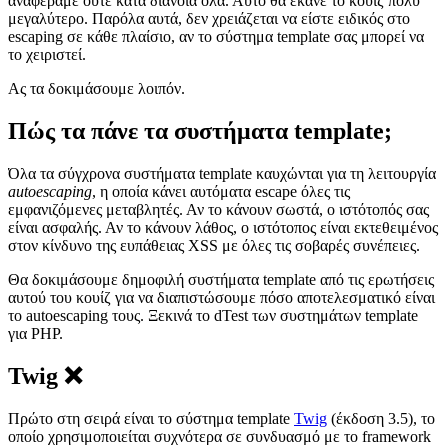
αναφέραμε ούτε κατά διάνοια όλα. Αυτό θα έκανε το κουίζ πολύ
μεγαλύτερο. Παρόλα αυτά, δεν χρειάζεται να είστε ειδικός στο
escaping σε κάθε πλαίσιο, αν το σύστημα template σας μπορεί να
το χειριστεί.
Ας τα δοκιμάσουμε λοιπόν.
Πώς τα πάνε τα συστήματα template;
Όλα τα σύγχρονα συστήματα template καυχώνται για τη λειτουργία
autoescaping
, η οποία κάνει αυτόματα escape όλες τις
εμφανιζόμενες μεταβλητές. Αν το κάνουν σωστά, ο ιστότοπός σας
είναι ασφαλής. Αν το κάνουν λάθος, ο ιστότοπος είναι εκτεθειμένος
στον κίνδυνο της ευπάθειας XSS με όλες τις σοβαρές συνέπειες.
Θα δοκιμάσουμε δημοφιλή συστήματα template από τις ερωτήσεις
αυτού του κουίζ για να διαπιστώσουμε πόσο αποτελεσματικό είναι
το autoescaping τους. Ξεκινά το dTest των συστημάτων template
για PHP.
Twig ❌
Πρώτο στη σειρά είναι το σύστημα template
Twig
(έκδοση 3.5), το
οποίο χρησιμοποιείται συχνότερα σε συνδυασμό με το framework