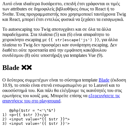
Αυτό είναι ιδιαίτερα δυσάρεστο, επειδή έτσι γράφονται οι τιμές
των attributes σε δημοφιλείς βιβλιοθήκες όπως το React ή το
Svelte. Ένας προγραμματιστής που χρησιμοποιεί ταυτόχρονα Twig
και React, μπορεί έτσι εντελώς φυσικά να ξεχάσει τα εισαγωγικά.
Το autoescaping του Twig αποτυγχάνει και σε όλα τα άλλα
παραδείγματα. Στα πλαίσια (5) και (6) είναι απαραίτητο το
χειροκίνητο escaping με
, για άλλα
{{ str|escape('js') }}
πλαίσια το Twig δεν προσφέρει καν συνάρτηση escaping. Δεν
διαθέτει ούτε προστασία από την εμφάνιση κακόβουλου
συνδέσμου (8) ούτε υποστήριξη για templates Vue (9).
Blade ❌❌
Ο δεύτερος συμμετέχων είναι το σύστημα template
Blade
(έκδοση
10.9), το οποίο είναι στενά ενσωματωμένο με το Laravel και το
οικοσύστημά του. Και πάλι θα ελέγξουμε τις ικανότητές του στις
ερωτήσεις του κουίζ μας. Μπορείτε επίσης να
εξερευνήσετε τις
απαντήσεις του στο playground
.
   @php($str = "<'\"&")

1) <p>{{ $str }}</p>

2) <input value="{{ $str }}">

3) <input value='{{ $str }}'>
