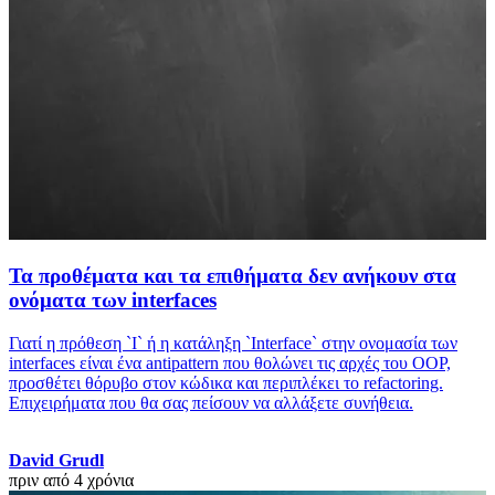
Τα προθέματα και τα επιθήματα δεν ανήκουν στα
ονόματα των interfaces
Γιατί η πρόθεση `I` ή η κατάληξη `Interface` στην ονομασία των
interfaces είναι ένα antipattern που θολώνει τις αρχές του OOP,
προσθέτει θόρυβο στον κώδικα και περιπλέκει το refactoring.
Επιχειρήματα που θα σας πείσουν να αλλάξετε συνήθεια.
David Grudl
πριν από 4 χρόνια