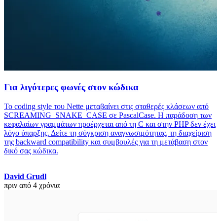
Για λιγότερες φωνές στον κώδικα
Το coding style του Nette μεταβαίνει στις σταθερές κλάσεων από
SCREAMING_SNAKE_CASE σε PascalCase. Η παράδοση των
κεφαλαίων γραμμάτων προέρχεται από τη C και στην PHP δεν έχει
λόγο ύπαρξης. Δείτε τη σύγκριση αναγνωσιμότητας, τη διαχείριση
της backward compatibility και συμβουλές για τη μετάβαση στον
δικό σας κώδικα.
David Grudl
πριν από 4 χρόνια