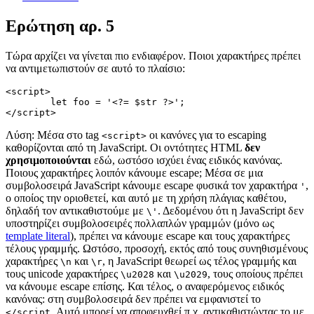
Ερώτηση αρ. 5
Τώρα αρχίζει να γίνεται πιο ενδιαφέρον. Ποιοι χαρακτήρες πρέπει
να αντιμετωπιστούν σε αυτό το πλαίσιο:
<script>

	let foo = '<?= $str ?>';

Λύση: Μέσα στο tag
οι κανόνες για το escaping
<script>
καθορίζονται από τη JavaScript. Οι οντότητες HTML
δεν
χρησιμοποιούνται
εδώ, ωστόσο ισχύει ένας ειδικός κανόνας.
Ποιους χαρακτήρες λοιπόν κάνουμε escape; Μέσα σε μια
συμβολοσειρά JavaScript κάνουμε escape φυσικά τον χαρακτήρα
,
'
ο οποίος την οριοθετεί, και αυτό με τη χρήση πλάγιας καθέτου,
δηλαδή τον αντικαθιστούμε με
. Δεδομένου ότι η JavaScript δεν
\'
υποστηρίζει συμβολοσειρές πολλαπλών γραμμών (μόνο ως
template literal
), πρέπει να κάνουμε escape και τους χαρακτήρες
τέλους γραμμής. Ωστόσο, προσοχή, εκτός από τους συνηθισμένους
χαρακτήρες
και
, η JavaScript θεωρεί ως τέλος γραμμής και
\n
\r
τους unicode χαρακτήρες
και
, τους οποίους πρέπει
\u2028
\u2029
να κάνουμε escape επίσης. Και τέλος, ο αναφερόμενος ειδικός
κανόνας: στη συμβολοσειρά δεν πρέπει να εμφανιστεί το
. Αυτό μπορεί να αποφευχθεί π.χ. αντικαθιστώντας το με
</script