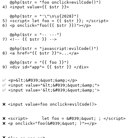
   @php($str = "foo onclick=evilCode()")

4) <input value={{ $str }}>

   @php($str = "'\"\n\u{2028}")

5) <script> let foo = {{ $str }}; </script>

6) <p onclick="foo({{ $str }})"></p>

   @php($str = "-- ---")

7) <!-- {{ $str }} -->

   @php($str = "javascript:evilCode()")

8) <a href="{{ $str }}">...</a>

   @php($str = "{{ foo }}")

✅ <p>&lt;&#039;&quot;&amp;</p>

✅ <input value="&lt;&#039;&quot;&amp;">

✅ <input value='&lt;&#039;&quot;&amp;'>

❌ <input value=foo onclick=evilCode()>

❌ <script>	let foo = &#039;&quot; ; </script>

❌ <p onclick="foo(&#039;&quot; )"></p>

❌ <!-- -- --- -->
