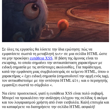
Σε όλες τις εργασίες θα λύσετε την ίδια ερώτηση: πώς να
εμφανίσετε σωστά τη μεταβλητή
σε μια σελίδα HTML ώστε
$str
να μην προκύψει
ευπάθεια XSS
. Η βάση της άμυνας είναι το
escaping
, το οποίο σημαίνει την αντικατάσταση χαρακτήρων με
ειδική σημασία με τις αντίστοιχες ακολουθίες. Για παράδειγμα,
κατά την εμφάνιση μιας συμβολοσειράς σε κείμενο HTML, όπου ο
χαρακτήρας
έχει ειδική σημασία (σηματοδοτεί την αρχή ενός tag),
<
τον αντικαθιστούμε με την οντότητα HTML
και ο περιηγητής
&lt;
εμφανίζει σωστά το σύμβολο
.
<
Να είστε προσεκτικοί, γιατί η ευπάθεια XSS είναι πολύ σοβαρή.
Μπορεί να προκαλέσει την ανάληψη ελέγχου της σελίδας ή ακόμα
και του λογαριασμού χρήστη από έναν εισβολέα. Καλή επιτυχία και
να καταφέρετε να διατηρήσετε την σελίδα HTML ασφαλή!