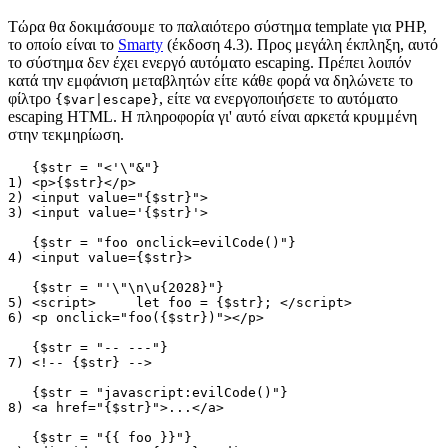
Τώρα θα δοκιμάσουμε το παλαιότερο σύστημα template για PHP,
το οποίο είναι το
Smarty
(έκδοση 4.3). Προς μεγάλη έκπληξη, αυτό
το σύστημα δεν έχει ενεργό αυτόματο escaping. Πρέπει λοιπόν
κατά την εμφάνιση μεταβλητών είτε κάθε φορά να δηλώνετε το
φίλτρο
, είτε να ενεργοποιήσετε το αυτόματο
{$var|escape}
escaping HTML. Η πληροφορία γι' αυτό είναι αρκετά κρυμμένη
στην τεκμηρίωση.
   {$str = "<'\"&"}

1) <p>{$str}</p>

2) <input value="{$str}">

3) <input value='{$str}'>

   {$str = "foo onclick=evilCode()"}

4) <input value={$str}>

   {$str = "'\"\n\u{2028}"}

5) <script>	let foo = {$str}; </script>

6) <p onclick="foo({$str})"></p>

   {$str = "-- ---"}

7) <!-- {$str} -->

   {$str = "javascript:evilCode()"}

8) <a href="{$str}">...</a>

   {$str = "{{ foo }}"}
