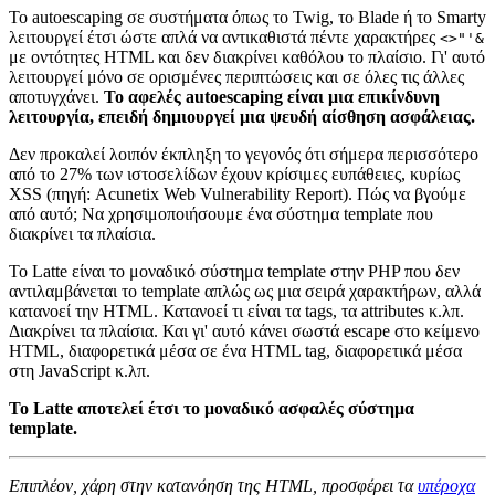
Το autoescaping σε συστήματα όπως το Twig, το Blade ή το Smarty
λειτουργεί έτσι ώστε απλά να αντικαθιστά πέντε χαρακτήρες
<>"'&
με οντότητες HTML και δεν διακρίνει καθόλου το πλαίσιο. Γι' αυτό
λειτουργεί μόνο σε ορισμένες περιπτώσεις και σε όλες τις άλλες
αποτυγχάνει.
Το αφελές autoescaping είναι μια επικίνδυνη
λειτουργία, επειδή δημιουργεί μια ψευδή αίσθηση ασφάλειας.
Δεν προκαλεί λοιπόν έκπληξη το γεγονός ότι σήμερα περισσότερο
από το 27% των ιστοσελίδων έχουν κρίσιμες ευπάθειες, κυρίως
XSS (πηγή: Acunetix Web Vulnerability Report). Πώς να βγούμε
από αυτό; Να χρησιμοποιήσουμε ένα σύστημα template που
διακρίνει τα πλαίσια.
Το Latte είναι το μοναδικό σύστημα template στην PHP που δεν
αντιλαμβάνεται το template απλώς ως μια σειρά χαρακτήρων, αλλά
κατανοεί την HTML. Κατανοεί τι είναι τα tags, τα attributes κ.λπ.
Διακρίνει τα πλαίσια. Και γι' αυτό κάνει σωστά escape στο κείμενο
HTML, διαφορετικά μέσα σε ένα HTML tag, διαφορετικά μέσα
στη JavaScript κ.λπ.
Το Latte αποτελεί έτσι το μοναδικό ασφαλές σύστημα
template.
Επιπλέον, χάρη στην κατανόηση της HTML, προσφέρει τα
υπέροχα