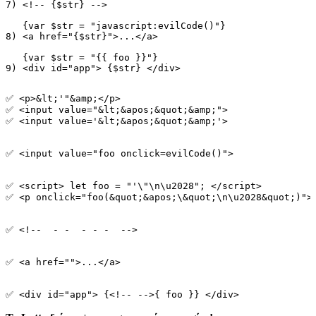
7) <!-- {$str} -->

   {var $str = "javascript:evilCode()"}

8) <a href="{$str}">...</a>

   {var $str = "{{ foo }}"}

✅ <p>&lt;'"&amp;</p>

✅ <input value="&lt;&apos;&quot;&amp;">

✅ <input value='&lt;&apos;&quot;&amp;'>

✅ <input value="foo onclick=evilCode()">

✅ <script> let foo = "'\"\n\u2028"; </script>

✅ <p onclick="foo(&quot;&apos;\&quot;\n\u2028&quot;)"><
✅ <!--  - -  - - -  -->

✅ <a href="">...</a>
