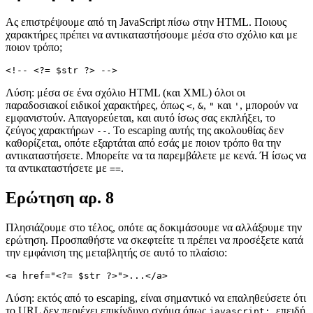
Ας επιστρέψουμε από τη JavaScript πίσω στην HTML. Ποιους
χαρακτήρες πρέπει να αντικαταστήσουμε μέσα στο σχόλιο και με
ποιον τρόπο;
Λύση: μέσα σε ένα σχόλιο HTML (και XML) όλοι οι
παραδοσιακοί ειδικοί χαρακτήρες, όπως
,
,
και
, μπορούν να
<
&
"
'
εμφανιστούν. Απαγορεύεται, και αυτό ίσως σας εκπλήξει, το
ζεύγος χαρακτήρων
. Το escaping αυτής της ακολουθίας δεν
--
καθορίζεται, οπότε εξαρτάται από εσάς με ποιον τρόπο θα την
αντικαταστήσετε. Μπορείτε να τα παρεμβάλετε με κενά. Ή ίσως να
τα αντικαταστήσετε με
.
==
Ερώτηση αρ. 8
Πλησιάζουμε στο τέλος, οπότε ας δοκιμάσουμε να αλλάξουμε την
ερώτηση. Προσπαθήστε να σκεφτείτε τι πρέπει να προσέξετε κατά
την εμφάνιση της μεταβλητής σε αυτό το πλαίσιο:
Λύση: εκτός από το escaping, είναι σημαντικό να επαληθεύσετε ότι
το URL δεν περιέχει επικίνδυνο σχήμα όπως
, επειδή
javascript: