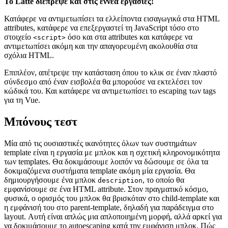
Το Latte διέπρεψε και στις εννέα εργασίες!
Κατάφερε να αντιμετωπίσει τα ελλείποντα εισαγωγικά στα HTML
attributes, κατάφερε να επεξεργαστεί τη JavaScript τόσο στο
στοιχείο
όσο και στα attributes και κατάφερε να
<script>
αντιμετωπίσει ακόμη και την απαγορευμένη ακολουθία στα
σχόλια HTML.
Επιπλέον, απέτρεψε την κατάσταση όπου το κλικ σε έναν πλαστό
σύνδεσμο από έναν εισβολέα θα μπορούσε να εκτελέσει τον
κώδικά του. Και κατάφερε να αντιμετωπίσει το escaping των tags
για τη Vue.
Μπόνους τεστ
Μία από τις ουσιαστικές ικανότητες όλων των συστημάτων
template είναι η εργασία με μπλοκ και η σχετική κληρονομικότητα
των templates. Θα δοκιμάσουμε λοιπόν να δώσουμε σε όλα τα
δοκιμαζόμενα συστήματα template ακόμη μία εργασία. Θα
δημιουργήσουμε ένα μπλοκ
, το οποίο θα
description
εμφανίσουμε σε ένα HTML attribute. Στον πραγματικό κόσμο,
φυσικά, ο ορισμός του μπλοκ θα βρισκόταν στο child-template και
η εμφάνισή του στο parent-template, δηλαδή για παράδειγμα στο
layout. Αυτή είναι απλώς μια απλοποιημένη μορφή, αλλά αρκεί για
να δοκιμάσουμε το autoescaping κατά την εμφάνιση μπλοκ. Πώς