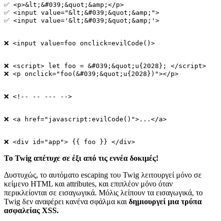
✅ <p>&lt;&#039;&quot;&amp;</p>

✅ <input value="&lt;&#039;&quot;&amp;">

✅ <input value='&lt;&#039;&quot;&amp;'>

❌ <input value=foo onclick=evilCode()>

❌ <script> let foo = &#039;&quot;u{2028}; </script>

❌ <p onclick="foo(&#039;&quot;u{2028})"></p>

❌ <!-- -- --- -->

❌ <a href="javascript:evilCode()">...</a>

Το Twig απέτυχε σε έξι από τις εννέα δοκιμές!
Δυστυχώς, το αυτόματο escaping του Twig λειτουργεί μόνο σε
κείμενο HTML και attributes, και επιπλέον μόνο όταν
περικλείονται σε εισαγωγικά. Μόλις λείπουν τα εισαγωγικά, το
Twig δεν αναφέρει κανένα σφάλμα και
δημιουργεί μια τρύπα
ασφαλείας XSS.