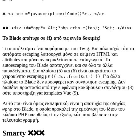
❌ <a href="javascript:evilCode()">...</a>

Το Blade απέτυχε σε έξι από τις εννέα δοκιμές!
Το αποτέλεσμα είναι παρόμοιο με του Twig. Και πάλι ισχύει ότι το
αυτόματο escaping λειτουργεί μόνο σε κείμενο HTML και
attributes και μόνο αν περικλείονται σε εισαγωγικά. Το
autoescaping του Blade αποτυγχάνει και σε όλα τα άλλα
παραδείγματα. Στα πλαίσια (5) και (6) είναι απαραίτητο το
χειροκίνητο escaping με
. Για άλλα
{{ Js::from($str) }}
πλαίσια το Blade δεν προσφέρει καν συνάρτηση escaping. Δεν
διαθέτει προστασία από την εμφάνιση κακόβουλου συνδέσμου (8)
ούτε υποστήριξη για templates Vue (9).
Αυτό που είναι όμως εκπληκτικό, είναι η αποτυχία της οδηγίας
στο Blade, η οποία προκαλεί την εμφάνιση του ίδιου του
@php
κώδικα PHP απευθείας στην έξοδο, κάτι που βλέπετε στην
τελευταία γραμμή.
Smarty ❌❌❌