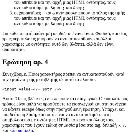
του attribute και την αρχή μιας HTML οντότητας, τους
αντικαθιστούμε με
και
&quot;
&amp;
οι χαρακτήρες
και
αντιπροσωπεύουν το τέλος της τιμής
'
&
του attribute και την αρχή μιας HTML οντότητας, τους
αντικαθιστούμε με
και
&apos;
&amp;
Για κάθε σωστή απάντηση κερδίζετε έναν πόντο. Φυσικά, και στις
τρεις περιπτώσεις μπορούν να αντικατασταθούν και άλλοι
χαρακτήρες με οντότητες, αυτό δεν βλάπτει, αλλά δεν είναι
απαραίτητο.
Ερώτηση αρ. 4
Συνεχίζουμε. Ποιοι χαρακτήρες πρέπει να αντικατασταθούν κατά
την εμφάνιση της μεταβλητής σε αυτό το πλαίσιο;
Λύση: Όπως βλέπετε, εδώ λείπουν τα εισαγωγικά. Ο ευκολότερος
τρόπος είναι απλά να προσθέσετε τα εισαγωγικά και στη συνέχεια
να κάνετε escape όπως στην προηγούμενη ερώτηση. Υπάρχει και
μια δεύτερη λύση, και αυτή είναι να αντικαταστήσετε στη
συμβολοσειρά με οντότητες HTML το κενό και όλους τους
χαρακτήρες που έχουν ειδική σημασία μέσα στο tag, δηλαδή
,
,
>
/
=
και
κάποια άλλα
.