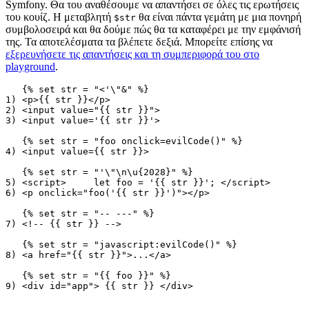
Symfony. Θα του αναθέσουμε να απαντήσει σε όλες τις ερωτήσεις
του κουίζ. Η μεταβλητή
θα είναι πάντα γεμάτη με μια πονηρή
$str
συμβολοσειρά και θα δούμε πώς θα τα καταφέρει με την εμφάνισή
της. Τα αποτελέσματα τα βλέπετε δεξιά. Μπορείτε επίσης να
εξερευνήσετε τις απαντήσεις και τη συμπεριφορά του στο
playground
.
   {% set str = "<'\"&" %}

1) <p>{{ str }}</p>

2) <input value="{{ str }}">

3) <input value='{{ str }}'>

   {% set str = "foo onclick=evilCode()" %}

4) <input value={{ str }}>

   {% set str = "'\"\n\u{2028}" %}

5) <script>	let foo = '{{ str }}'; </script>

6) <p onclick="foo('{{ str }}')"></p>

   {% set str = "-- ---" %}

7) <!-- {{ str }} -->

   {% set str = "javascript:evilCode()" %}

8) <a href="{{ str }}">...</a>

   {% set str = "{{ foo }}" %}
