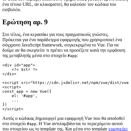
ένα τέτοιο URL, αν κλικαριστεί, θα καλούσε τον κώδικα του
εισβολέα.
Ερώτηση αρ. 9
Στο τέλος, ένα κερασάκι για τους πραγματικούς γνώστες.
Πρόκειται για ένα παράδειγμα εφαρμογής που χρησιμοποιεί ένα
σύγχρονο JavaScript framework, συγκεκριμένα το Vue. Για να
δούμε αν θα σκεφτείτε τι πρέπει να προσέξετε κατά την εμφάνιση
της μεταβλητής μέσα στο στοιχείο
:
#app
<div id="app">

    <?= $str ?>

</div>

<script src="https://cdn.jsdelivr.net/npm/vue/dist/vue.
<script>

const app = new Vue({

    el: '#app',

    ...

})

Αυτός ο κώδικας δημιουργεί μια εφαρμογή Vue που θα αποδοθεί
στο στοιχείο
. Η Vue αντιλαμβάνεται το περιεχόμενο αυτού
#app
του στοιχείου ως το template της. Και μέσα στο template
ερμηνεύει