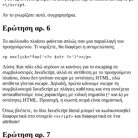
.
<\/script
Αν το γνωρίζατε αυτό, συγχαρητήρια.
Ερώτηση αρ. 6
Το ακόλουθο πλαίσιο φαίνεται απλώς σαν μια παραλλαγή του
προηγούμενου. Τι νομίζετε, θα διαφέρει η αντιμετώπιση;
Λύση: Και πάλι εδώ ισχύουν οι κανόνες για το escaping σε
συμβολοσειρές JavaScript, αλλά σε αντίθεση με το προηγούμενο
πλαίσιο, όπου δεν γινόταν escape με οντότητες HTML, εδώ
αντίθετα γίνεται escape. Δηλαδή, πρώτα κάνουμε escape τη
συμβολοσειρά JavaScript με πλάγιες καθέτους και στη συνέχεια
αντικαθιστούμε τους χαρακτήρες με ειδική σημασία (
και
) με
"
&
οντότητες HTML. Προσοχή, η σωστή σειρά είναι σημαντική.
Όπως βλέπετε, το ίδιο JavaScript literal μπορεί να κωδικοποιηθεί
διαφορετικά στο στοιχείο
και διαφορετικά σε ένα
<script>
attribute!
Ερώτηση αρ. 7