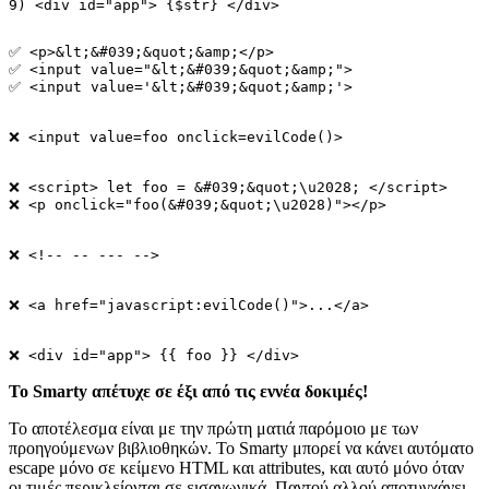
✅ <p>&lt;&#039;&quot;&amp;</p>

✅ <input value="&lt;&#039;&quot;&amp;">

✅ <input value='&lt;&#039;&quot;&amp;'>

❌ <input value=foo onclick=evilCode()>

❌ <script> let foo = &#039;&quot;\u2028; </script>

❌ <p onclick="foo(&#039;&quot;\u2028)"></p>

❌ <!-- -- --- -->

❌ <a href="javascript:evilCode()">...</a>

Το Smarty απέτυχε σε έξι από τις εννέα δοκιμές!
Το αποτέλεσμα είναι με την πρώτη ματιά παρόμοιο με των
προηγούμενων βιβλιοθηκών. Το Smarty μπορεί να κάνει αυτόματο
escape μόνο σε κείμενο HTML και attributes, και αυτό μόνο όταν
οι τιμές περικλείονται σε εισαγωγικά. Παντού αλλού αποτυγχάνει.