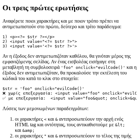
Οι τρεις πρώτες ερωτήσεις
Αναφέρετε ποιοι χαρακτήρες και με ποιον τρόπο πρέπει να
αντιμετωπιστούν στο πρώτο, δεύτερο και τρίτο παράδειγμα:
1) <p><?= $str ?></p>

2) <input value="<?= $str ?>">

Αν η έξοδος δεν αντιμετωπιζόταν καθόλου, θα γινόταν μέρος της
εμφανιζόμενης σελίδας. Αν ένας εισβολέας εισήγαγε στη
μεταβλητή τη συμβολοσειρά
και η
'foo" onclick="evilCode()'
έξοδος δεν αντιμετωπιζόταν, θα προκαλούσε την εκτέλεση του
κώδικά του κατά το κλικ στο στοιχείο:
$str = 'foo" onclick="evilCode()'

❌ χωρίς επεξεργασία: <input value="foo" onclick="evilCo
Λύσεις των μεμονωμένων παραδειγμάτων:
οι χαρακτήρες
και
αντιπροσωπεύουν την αρχή ενός
<
&
HTML tag και οντότητας, τους αντικαθιστούμε με
&lt;
και
&amp;
οι χαρακτήρες
και
αντιπροσωπεύουν το τέλος της τιμής
"
&