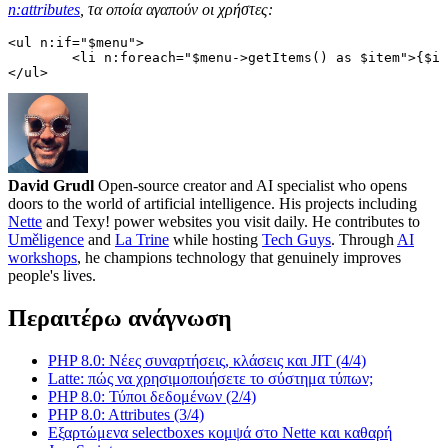
n:attributes
, τα οποία αγαπούν οι χρήστες:
<ul n:if="$menu">

	<li n:foreach="$menu->getItems() as $item">{$item->title}</li>

David Grudl
Open-source creator and AI specialist who opens
doors to the world of artificial intelligence. His projects including
Nette
and Texy! power websites you visit daily. He contributes to
Uměligence
and
La Trine
while hosting
Tech Guys
. Through
AI
workshops
, he champions technology that genuinely improves
people's lives.
Περαιτέρω ανάγνωση
PHP 8.0: Νέες συναρτήσεις, κλάσεις και JIT (4/4)
Latte: πώς να χρησιμοποιήσετε το σύστημα τύπων;
PHP 8.0: Τύποι δεδομένων (2/4)
PHP 8.0: Attributes (3/4)
Εξαρτώμενα selectboxes κομψά στο Nette και καθαρή