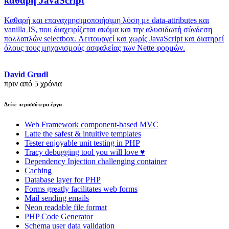
καθαρή JavaScript
Καθαρή και επαναχρησιμοποιήσιμη λύση με data-attributes και
vanilla JS, που διαχειρίζεται ακόμα και την αλυσιδωτή σύνδεση
πολλαπλών selectbox. Λειτουργεί και χωρίς JavaScript και διατηρεί
όλους τους μηχανισμούς ασφαλείας των Nette φορμών.
David Grudl
πριν από 5 χρόνια
Δείτε περισσότερα έργα
Web Framework
component-based MVC
Latte
the safest & intuitive templates
Tester
enjoyable unit testing in PHP
Tracy
debugging tool you will love ♥
Dependency Injection
challenging container
Caching
Database
layer for PHP
Forms
greatly facilitates web forms
Mail
sending emails
Neon
readable file format
PHP Code Generator
Schema
user data validation