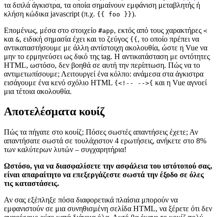
τα διπλά άγκιστρα, τα οποία σημαίνουν εμφάνιση μεταβλητής ή
κλήση κώδικα javascript (π.χ.
).
{{ foo }}
Επομένως, μέσα στο στοιχείο
, εκτός από τους χαρακτήρες
#app
<
και
, ειδική σημασία έχει και το ζεύγος
, το οποίο πρέπει να
&
{{
αντικαταστήσουμε με άλλη αντίστοιχη ακολουθία, ώστε η Vue να
μην το ερμηνεύσει ως δικό της tag. Η αντικατάσταση με οντότητες
HTML, ωστόσο, δεν βοηθά σε αυτή την περίπτωση. Πώς να το
αντιμετωπίσουμε; Λειτουργεί ένα κόλπο: ανάμεσα στα άγκιστρα
εισάγουμε ένα κενό σχόλιο HTML
και η Vue αγνοεί
{<!-- -->{
μια τέτοια ακολουθία.
Αποτελέσματα κουίζ
Πώς τα πήγατε στο κουίζ; Πόσες σωστές απαντήσεις έχετε; Αν
απαντήσατε σωστά σε τουλάχιστον 4 ερωτήσεις, ανήκετε στο 8%
των καλύτερων λυτών – συγχαρητήρια!
Ωστόσο, για να διασφαλίσετε την ασφάλεια του ιστότοπού σας,
είναι απαραίτητο να επεξεργάζεστε σωστά την έξοδο σε όλες
τις καταστάσεις.
Αν σας εξέπληξε πόσα διαφορετικά πλαίσια μπορούν να
εμφανιστούν σε μια συνηθισμένη σελίδα HTML, να ξέρετε ότι δεν