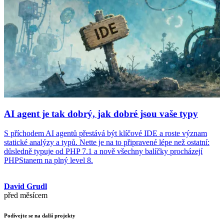
AI agent je tak dobrý, jak dobré jsou vaše typy
S příchodem AI agentů přestává být klíčové IDE a roste význam
statické analýzy a typů. Nette je na to připravené lépe než ostatní:
důsledně typuje od PHP 7.1 a nově všechny balíčky procházejí
PHPStanem na plný level 8.
David Grudl
před měsícem
Podívejte se na další projekty