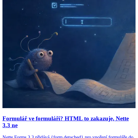
Formulář ve formuláři? HTML to zakazuje, Nette
3.3 ne
Nette Forms 3.3 přidává {form detached} pro vnoření formuláře do