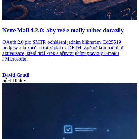
Nette Mail 4.2.0: aby tvé e-maily vůbec dorazily
OAuth 2.0 pro SMTP, odhlášení jedním kliknutím, Ed25519
podpisy a bezpečnostní záplata v DKIM. Zpětně kompatibilní
aktualizace, která drží krok s přitvrzujícími pravidly Gmailu
i Microsoftu.
David Grudl
před 10 dny