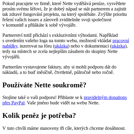
Pokud pracujete ve firmě, které Nette vydělává peníze, vysvětlete
prosím svému šéfovi, že je dobrý nápad se stát partnerem a zajistit
tak zdravé fungování projektu, na který spoléháte. Zvýšíte prioritu
řešení vašich issues a zároveň zviditelníte svoji společnost
v komunitě a přilákáte k sobě vývojáře.
Partnerství totiž přichází s exkluzivními výhodami. Například
s uvedením vašeho loga na tomto webu, možností vkládat
pracovní
nabídky
, inzerovat na fóru (
ukázka
) nebo v dokumentaci (
ukázka
),
tedy na místech se zcela nejlepším zásahem do skupiny Nette
vývojářů.
Partnerům vystavujeme faktury, aby si mohli podporu dát do
nákladů, a to buď měsíčně, čtvrtletně, půlročně nebo ročně.
Používáte Nette soukromě?
Stojíme také o vaši podporu! Přihlaste se k
pravidelným donations
přes PayPal
. Vaše jméno bude vidět na webu Nette.
Kolik peněz je potřeba?
V tuto chvíli máme stanoveny tři cíle, kterých chceme dosáhnout.