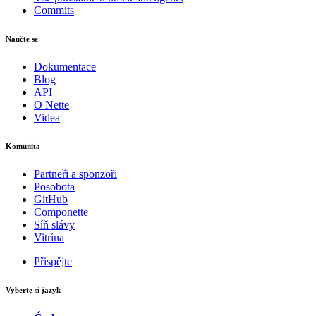
Commits
Naučte se
Dokumentace
Blog
API
O Nette
Videa
Komunita
Partneři a sponzoři
Posobota
GitHub
Componette
Síň slávy
Vitrína
Přispějte
Vyberte si jazyk