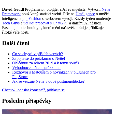
David Grudl
Programátor, blogger a AI evangelista. Vytvořil
Nette
Framework
používaný statisíci webů. Píše na
Uměligence
o umělé
inteligenci a
phpFashion
o webovém vývoji. Každý týden moderuje
Tech Guys
a
učí lidi pracovat s ChatGPT
a dalšími AI nástroji.
Fascinují ho technologie, které mění náš svět, a rád je přibližuje
široké veřejnosti.
Další čtení
Co se chystá v příštích verzích?
Zapojte se do průzkumu o Nette!
Ohlédnutí za rokem 2019 a k tomu soutěž
Vyhodnocení Nette průzkumu
Rozhovor s Matoušem o novinkách v pluginech pro
PhpStorm
Jak se verzuje Nette v době postmonolitické?
Chcete-li odeslat komentář, přihlaste se
Poslední příspěvky