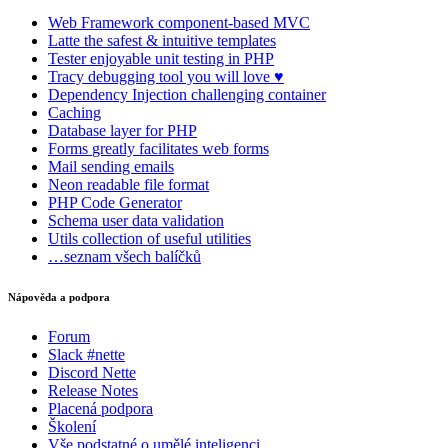
Web Framework
component-based MVC
Latte
the safest & intuitive templates
Tester
enjoyable unit testing in PHP
Tracy
debugging tool you will love ♥
Dependency Injection
challenging container
Caching
Database
layer for PHP
Forms
greatly facilitates web forms
Mail
sending emails
Neon
readable file format
PHP Code Generator
Schema
user data validation
Utils
collection of useful utilities
…seznam všech balíčků
Nápověda a podpora
Forum
Slack #nette
Discord Nette
Release Notes
Placená podpora
Školení
Vše podstatné o umělé inteligenci