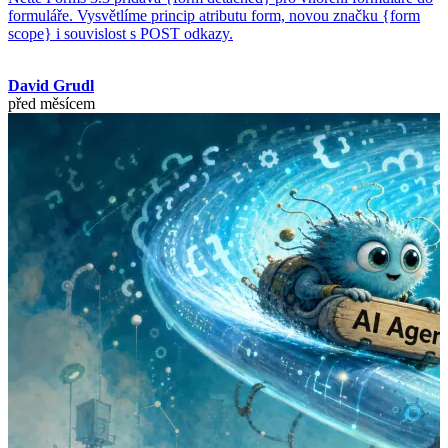
formuláře. Vysvětlíme princip atributu form, novou značku {form
scope} i souvislost s POST odkazy.
David Grudl
před měsícem