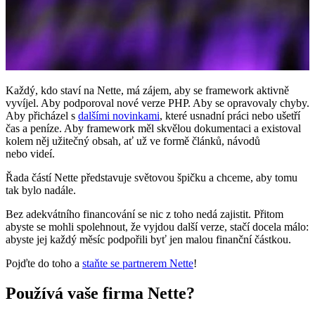
Každý, kdo staví na Nette, má zájem, aby se framework aktivně
vyvíjel. Aby podporoval nové verze PHP. Aby se opravovaly chyby.
Aby přicházel s
dalšími novinkami
, které usnadní práci nebo ušetří
čas a peníze. Aby framework měl skvělou dokumentaci a existoval
kolem něj užitečný obsah, ať už ve formě článků, návodů
nebo videí.
Řada částí Nette představuje světovou špičku a chceme, aby tomu
tak bylo nadále.
Bez adekvátního financování se nic z toho nedá zajistit. Přitom
abyste se mohli spolehnout, že vyjdou další verze, stačí docela málo:
abyste jej každý měsíc podpořili byť jen malou finanční částkou.
Pojďte do toho a
staňte se partnerem Nette
!
Používá vaše firma Nette?