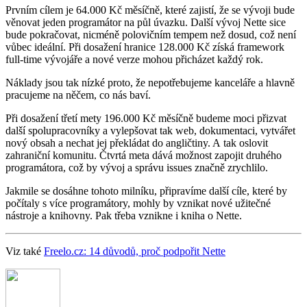
Prvním cílem je 64.000 Kč měsíčně, které zajistí, že se vývoji bude
věnovat jeden programátor na půl úvazku. Další vývoj Nette sice
bude pokračovat, nicméně polovičním tempem než dosud, což není
vůbec ideální. Při dosažení hranice 128.000 Kč získá framework
full-time vývojáře a nové verze mohou přicházet každý rok.
Náklady jsou tak nízké proto, že nepotřebujeme kanceláře a hlavně
pracujeme na něčem, co nás baví.
Při dosažení třetí mety 196.000 Kč měsíčně budeme moci přizvat
další spolupracovníky a vylepšovat tak web, dokumentaci, vytvářet
nový obsah a nechat jej překládat do angličtiny. A tak oslovit
zahraniční komunitu. Čtvrtá meta dává možnost zapojit druhého
programátora, což by vývoj a správu issues značně zrychlilo.
Jakmile se dosáhne tohoto milníku, připravíme další cíle, které by
počítaly s více programátory, mohly by vznikat nové užitečné
nástroje a knihovny. Pak třeba vznikne i kniha o Nette.
Viz také
Freelo.cz: 14 důvodů, proč podpořit Nette