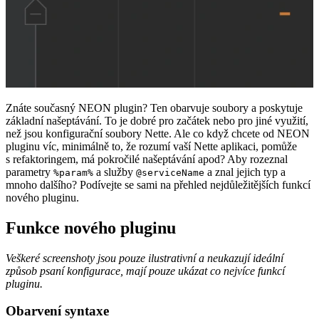
Znáte současný NEON plugin? Ten obarvuje soubory a poskytuje
základní našeptávání. To je dobré pro začátek nebo pro jiné využití,
než jsou konfigurační soubory Nette. Ale co když chcete od NEON
pluginu víc, minimálně to, že rozumí vaší Nette aplikaci, pomůže
s refaktoringem, má pokročilé našeptávání apod? Aby rozeznal
parametry
a služby
a znal jejich typ a
%param%
@serviceName
mnoho dalšího? Podívejte se sami na přehled nejdůležitějších funkcí
nového pluginu.
Funkce nového pluginu
Veškeré screenshoty jsou pouze ilustrativní a neukazují ideální
způsob psaní konfigurace, mají pouze ukázat co nejvíce funkcí
pluginu.
Obarvení syntaxe