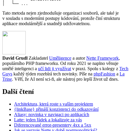
│   └── ...
Tato metoda nejen zjednodušuje organizaci souborů, ale také je
v souladu s moderními postupy kódování, protože činí strukturu
aplikace modulárnější a snadněji udržovatelnou.
David Grudl
Zakladatel
Uměligence
a autor
Nette Framework
,
populárního PHP frameworku. Od roku 2021 se naplno věnuje
umělé inteligenci a
učí lidi ji využívat
v praxi. Spolu s kolegy z
Tech
Guys
každý týden rozebírá tech novinky. Píše na
phpFashion
a
La
Trine
. Věří, že AI není sci-fi, ale nástroj pro lepší život už dnes.
Další čtení
Architektura, která roste s vaším projektem
{linkBase} přináší konzistenci do odkazování
Aliasy: novinka v navigaci po aplikacích
Latte: jeden řádek a lokalizuje za vás
Diferencované error-presentery 4xx a 5xx
Jak se verzuje Nette v době postmonolitické?