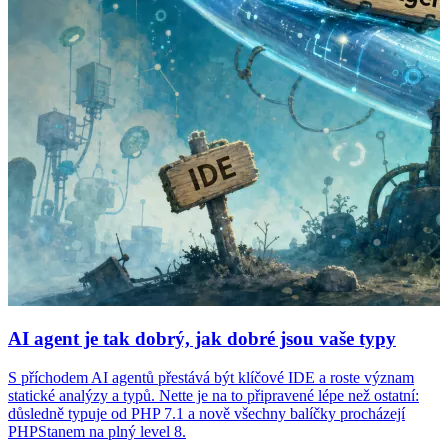
AI agent je tak dobrý, jak dobré jsou vaše typy
S příchodem AI agentů přestává být klíčové IDE a roste význam
statické analýzy a typů. Nette je na to připravené lépe než ostatní:
důsledně typuje od PHP 7.1 a nově všechny balíčky procházejí
PHPStanem na plný level 8.