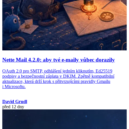
Nette Mail 4.2.0: aby tvé e-maily vůbec dorazily
OAuth 2.0 pro SMTP, odhlášení jedním kliknutím, Ed25519
podpisy a bezpečnostní záplata v DKIM. Zpětně kompatibilní
aktualizace, která drží krok s přitvrzujícími pravidly Gmailu
i Microsoftu.
David Grudl
před 12 dny