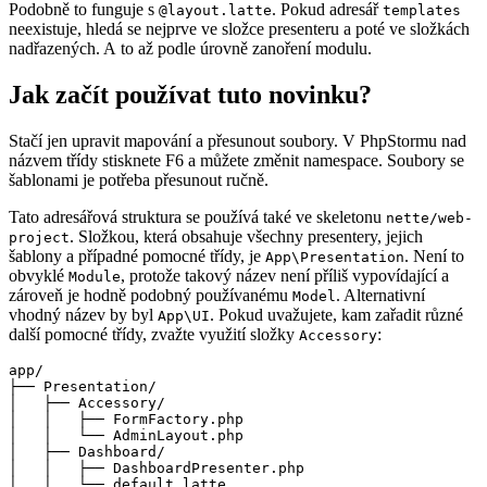
Podobně to funguje s
. Pokud adresář
@layout.latte
templates
neexistuje, hledá se nejprve ve složce presenteru a poté ve složkách
nadřazených. A to až podle úrovně zanoření modulu.
Jak začít používat tuto novinku?
Stačí jen upravit mapování a přesunout soubory. V PhpStormu nad
názvem třídy stisknete F6 a můžete změnit namespace. Soubory se
šablonami je potřeba přesunout ručně.
Tato adresářová struktura se používá také ve skeletonu
nette/web-
. Složkou, která obsahuje všechny presentery, jejich
project
šablony a případné pomocné třídy, je
. Není to
App\Presentation
obvyklé
, protože takový název není příliš vypovídající a
Module
zároveň je hodně podobný používanému
. Alternativní
Model
vhodný název by byl
. Pokud uvažujete, kam zařadit různé
App\UI
další pomocné třídy, zvažte využití složky
:
Accessory
app/

├── Presentation/

│   ├── Accessory/

│   │   ├── FormFactory.php

│   │   └── AdminLayout.php

│   ├── Dashboard/

│   │   ├── DashboardPresenter.php

│   │   └── default.latte
