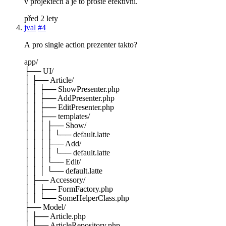
v projektech a je to prostě efektivní.
před 2 lety
jval
#4
A pro single action prezenter takto?
app/
├── UI/
│ ├── Article/
│ │ ├── ShowPresenter.php
│ │ ├── AddPresenter.php
│ │ ├── EditPresenter.php
│ │ ├── templates/
│ │ │ ├── Show/
│ │ │ │ └── default.latte
│ │ │ ├── Add/
│ │ │ │ └── default.latte
│ │ │ └── Edit/
│ │ │ └── default.latte
│ ├── Accessory/
│ │ ├── FormFactory.php
│ │ └── SomeHelperClass.php
├── Model/
│ ├── Article.php
│ └── ArticleRepository.php