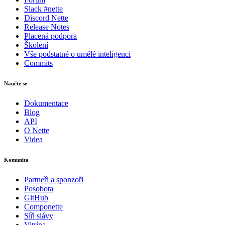
Slack #nette
Discord Nette
Release Notes
Placená podpora
Školení
Vše podstatné o umělé inteligenci
Commits
Naučte se
Dokumentace
Blog
API
O Nette
Videa
Komunita
Partneři a sponzoři
Posobota
GitHub
Componette
Síň slávy
Vitrína