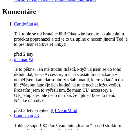
Komentáře
CandySan
#1
Tak tohle se mi brutalne libi! Okamzite jsem to na aktualnim
projektu poprehazel a ted je to uz uplne o necem jinem! Ted je
to prehledne! Skvele! Diky!!
před 2 lety
micmar
#2
Je to pěkné. Jen mě trochu dráždí, když už jsem se do toho
úklidu dal, že se Accessory míchá s ostatními složkami +
neměl jsem kam dát soubory s šablonami, které vkládám do
hl. @layout.latte (je jich hodně na to je nechat ležet vedle).
Prozatím jsem to vyřešil tím, že mám UI/_accessory a
UI/_templates, ale něco mi říká, že úplně 100% to není.
Nějaké nápady?
před 2 lety
· replied
[6] NeonMind
Landsman
#3
Tohle je super! 👏 Používám tuto „feature“ based strukturu