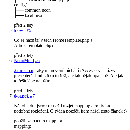
config/
├── common.neon
├── local.neon
před 2 lety
ldown
#5
Co se nachází v těch HomeTemplate.php a
ArticleTemplate.php?
před 2 lety
NeonMind
#6
#2 micmar
Taky mi nevoní míchání /Accessory s názvy
presenterů. Podtržítko to řeší, ale tak nějak upatlaně. Ale jak
to řešit lépe netuším.
před 2 lety
tkotasek
#7
Několik dní jsem se snažil rozjet mapping a routy pro
podobné rozložení. O týden později jsem našel tento článek :)
použil jsem tento mapping
mapping: