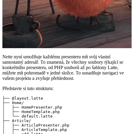
Nette nyní umožňuje každému presenteru mít svůj vlastní
samostatný adresář. To znamená, že všechny soubory týkající se
konkrétního presenteru, od PHP souborů až po šablony Latte,
můžete mít pohromadě v jedné složce. To usnadňuje navigaci ve
vašem projektu a zvyšuje přehlednost.
Představte si tuto strukturu:
├── @layout.latte

├── Home/

│   ├── HomePresenter.php

│   ├── HomeTemplate.php

│   └── default.latte

├── Article/

│   ├── ArticlePresenter.php

│   ├── ArticleTemplate.php
