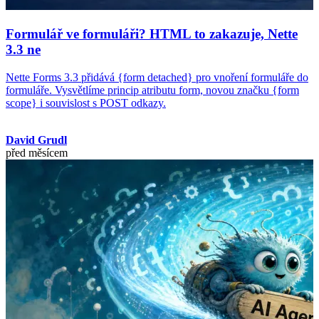
Formulář ve formuláři? HTML to zakazuje, Nette
3.3 ne
Nette Forms 3.3 přidává {form detached} pro vnoření formuláře do
formuláře. Vysvětlíme princip atributu form, novou značku {form
scope} i souvislost s POST odkazy.
David Grudl
před měsícem