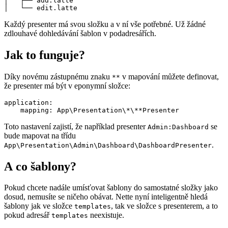
│   ├── add.latte

Každý presenter má svou složku a v ní vše potřebné. Už žádné
zdlouhavé dohledávání šablon v podadresářích.
Jak to funguje?
Díky novému zástupnému znaku
v mapování můžete definovat,
**
že presenter má být v eponymní složce:
application:

Toto nastavení zajistí, že například presenter
se
Admin:Dashboard
bude mapovat na třídu
.
App\Presentation\Admin\Dashboard\DashboardPresenter
A co šablony?
Pokud chcete nadále umísťovat šablony do samostatné složky jako
dosud, nemusíte se ničeho obávat. Nette nyní inteligentně hledá
šablony jak ve složce
, tak ve složce s presenterem, a to
templates
pokud adresář
neexistuje.
templates