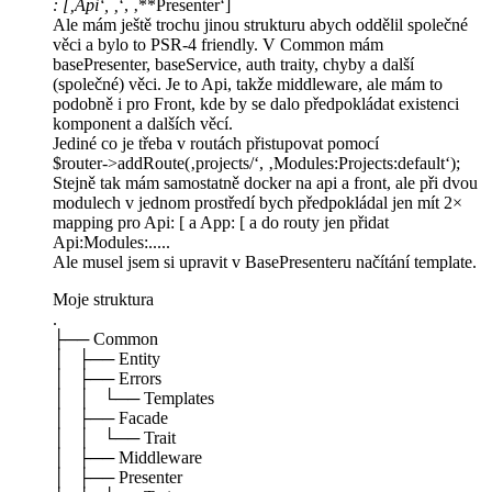
: [‚Api‘, ‚
‘, ‚**Presenter‘]
Ale mám ještě trochu jinou strukturu abych oddělil společné
věci a bylo to PSR-4 friendly. V Common mám
basePresenter, baseService, auth traity, chyby a další
(společné) věci. Je to Api, takže middleware, ale mám to
podobně i pro Front, kde by se dalo předpokládat existenci
komponent a dalších věcí.
Jediné co je třeba v routách přistupovat pomocí
$router->addRoute(‚projects/‘, ‚Modules:Projects:default‘);
Stejně tak mám samostatně docker na api a front, ale při dvou
modulech v jednom prostředí bych předpokládal jen mít 2×
mapping pro Api: [ a App: [ a do routy jen přidat
Api:Modules:.....
Ale musel jsem si upravit v BasePresenteru načítání template.
Moje struktura
.
├── Common
│ ├── Entity
│ ├── Errors
│ │ └── Templates
│ ├── Facade
│ │ └── Trait
│ ├── Middleware
│ ├── Presenter