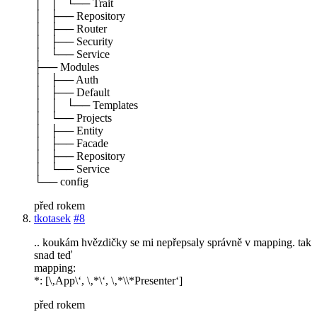
│ │ └── Trait
│ ├── Repository
│ ├── Router
│ ├── Security
│ └── Service
├── Modules
│ ├── Auth
│ ├── Default
│ │ └── Templates
│ └── Projects
│ ├── Entity
│ ├── Facade
│ ├── Repository
│ └── Service
└── config
před rokem
tkotasek
#8
.. koukám hvězdičky se mi nepřepsaly správně v mapping. tak
snad teď
mapping:
*: [\‚App\‘, \‚*\‘, \‚*\\*Presenter‘]
před rokem