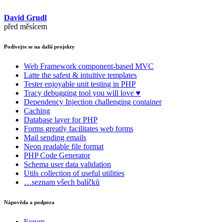
David Grudl
před měsícem
Podívejte se na další projekty
Web Framework
component-based MVC
Latte
the safest & intuitive templates
Tester
enjoyable unit testing in PHP
Tracy
debugging tool you will love ♥
Dependency Injection
challenging container
Caching
Database
layer for PHP
Forms
greatly facilitates web forms
Mail
sending emails
Neon
readable file format
PHP Code Generator
Schema
user data validation
Utils
collection of useful utilities
…seznam všech balíčků
Nápověda a podpora
Forum