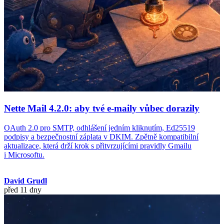
Nette Mail 4.2.0: aby tvé e-maily vůbec dorazily
OAuth 2.0 pro SMTP, odhlášení jedním kliknutím, Ed25519
podpisy a bezpečnostní záplata v DKIM. Zpětně kompatibilní
aktualizace, která drží krok s přitvrzujícími pravidly Gmailu
i Microsoftu.
David Grudl
před 11 dny