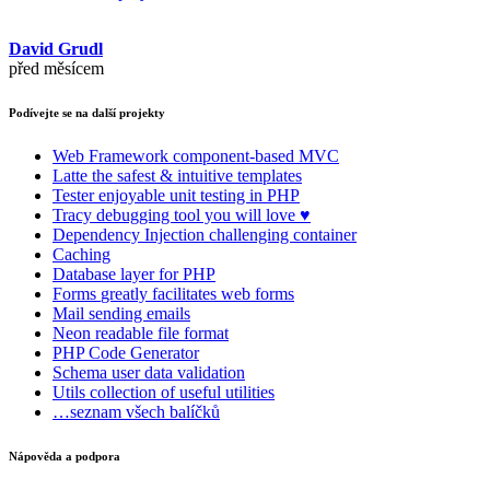
David Grudl
před měsícem
Podívejte se na další projekty
Web Framework
component-based MVC
Latte
the safest & intuitive templates
Tester
enjoyable unit testing in PHP
Tracy
debugging tool you will love ♥
Dependency Injection
challenging container
Caching
Database
layer for PHP
Forms
greatly facilitates web forms
Mail
sending emails
Neon
readable file format
PHP Code Generator
Schema
user data validation
Utils
collection of useful utilities
…seznam všech balíčků
Nápověda a podpora