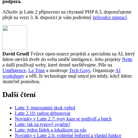
podpora.
Ačkoliv je Latte 2 připraveno na chystané PHP 8.3, doporučujeme
přejít na verzi 3. K dispozici je vám podrobný
průvodce migrací
.
David Grudl
Tvůrce open-source projektů a specialista na AI, který
lidem otevírá dveře do světa umělé inteligence. Jeho projekty
Nette
a další používají weby, které denně navštěvujete. Píše na
Uměligence
,
La Trine
a moderuje
Tech Guys
. Organizuje
AI
workshopy
a věří, že technologie mají smysl jen tehdy, když lidem
skutečně pomohou.
Další čtení
Latte 3: impozantní skok vpřed
Latte 2.10: radost debugovat
Novinky v Latte 2.7: typy kam se podíváš a batch
Latte: jak na typový systém?
Latte: jeden řádek a lokalizuje za vás
Novinky v Latte 2.6: volitelné řetězení a vlastní funkce