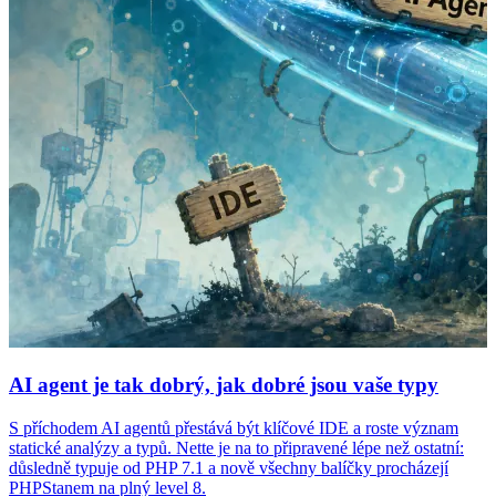
AI agent je tak dobrý, jak dobré jsou vaše typy
S příchodem AI agentů přestává být klíčové IDE a roste význam
statické analýzy a typů. Nette je na to připravené lépe než ostatní:
důsledně typuje od PHP 7.1 a nově všechny balíčky procházejí
PHPStanem na plný level 8.