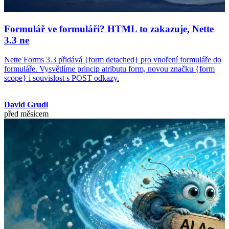
Formulář ve formuláři? HTML to zakazuje, Nette
3.3 ne
Nette Forms 3.3 přidává {form detached} pro vnoření formuláře do
formuláře. Vysvětlíme princip atributu form, novou značku {form
scope} i souvislost s POST odkazy.
David Grudl
před měsícem