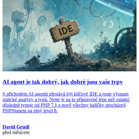
AI agent je tak dobrý, jak dobré jsou vaše typy
S příchodem AI agentů přestává být klíčové IDE a roste význam
statické analýzy a typů. Nette je na to připravené lépe než ostatní:
důsledně typuje od PHP 7.1 a nově všechny balíčky procházejí
PHPStanem na plný level 8.
David Grudl
před měsícem