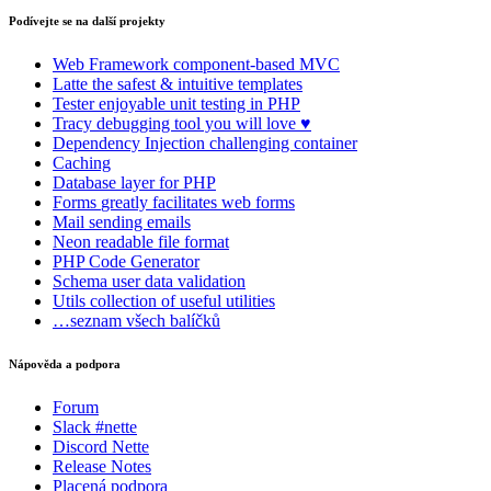
Podívejte se na další projekty
Web Framework
component-based MVC
Latte
the safest & intuitive templates
Tester
enjoyable unit testing in PHP
Tracy
debugging tool you will love ♥
Dependency Injection
challenging container
Caching
Database
layer for PHP
Forms
greatly facilitates web forms
Mail
sending emails
Neon
readable file format
PHP Code Generator
Schema
user data validation
Utils
collection of useful utilities
…seznam všech balíčků
Nápověda a podpora
Forum
Slack #nette
Discord Nette
Release Notes
Placená podpora