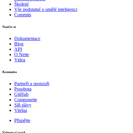
Školení
Vše podstatné o umělé inteligenci
Commits
Naučte se
Dokumentace
Blog
API
O Nette
Videa
Komunita
Partneři a sponzoři
Posobota
GitHub
Componette
Síň slávy
Vitrína
Přispějte
Vyberte si jazyk