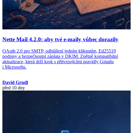
Nette Mail 4.2.0: aby tvé e-maily vůbec dorazily
OAuth 2.0 pro SMTP, odhlášení jedním kliknutím, Ed25519
podpisy a bezpečnostní záplata v DKIM. Zpětně kompatibilní
aktualizace, která drží krok s přitvrzujícími pravidly Gmailu
i Microsoftu.
David Grudl
před 10 dny