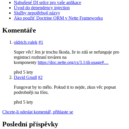
Nabušené DI srdce pro vaše aplikace
Úvod do dependency injection
Služby nepotřebují názvy
Ako použiť Doctrine ORM v Nette Frameworku
Komentáře
oldrich.valek
#1
Super věc! Jen je trochu škoda, že to zdá se nefunguje pro
registraci rozhraní továren na
komponenty
https://doc.nette.org/cs/3.1/di-usage#…
před 5 lety
David Grudl
#2
Fungovat by to mělo. Pokud ti to nejde, zkus věc popsat
podrobněji na fóru.
před 5 lety
Chcete-li odeslat komentář, přihlaste se
Poslední příspěvky