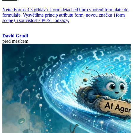
Nette Forms 3.3 přidává {form detached} pro vnoření formuláře do
formuláře. Vysvětlíme princip atributu form, novou značku {form
scope} i souvislost s POST odkazy.
David Grudl
před měsícem