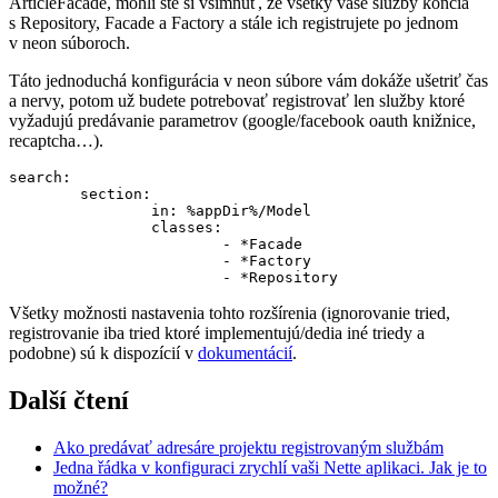
ArticleFacade, mohli ste si všimnúť, že všetky vaše služby končia
s Repository, Facade a Factory a stále ich registrujete po jednom
v neon súboroch.
Táto jednoduchá konfigurácia v neon súbore vám dokáže ušetriť čas
a nervy, potom už budete potrebovať registrovať len služby ktoré
vyžadujú predávanie parametrov (google/facebook oauth knižnice,
recaptcha…).
search:

	section:

		in: %appDir%/Model

		classes:

			- *Facade

			- *Factory

Všetky možnosti nastavenia tohto rozšírenia (ignorovanie tried,
registrovanie iba tried ktoré implementujú/dedia iné triedy a
podobne) sú k dispozícií v
dokumentácií
.
Další čtení
Ako predávať adresáre projektu registrovaným službám
Jedna řádka v konfiguraci zrychlí vaši Nette aplikaci. Jak je to
možné?