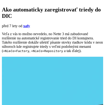
Ako automaticky zaregistrovať triedy do
DIC
před 7 lety
od
xafy
Veľa z vás to možno nevedelo, no Nette 3 má zabudované
rozšírenie na automatické registrovanie tried do DI kontajnera.
Takéto rozšírenie dokáže ušetriť písanie stovky riadkov kódu v neon
súboroch kde registrujete triedy s veľmi podobnými menami
(
,
a tak ďalej).
<Niečo>Factory
<Niečo>Repository