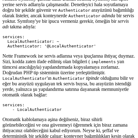
yerine servis adlarıyla çalışmasıdır. Denetleyici hala soyutlamaya
doğru bir şekilde güvenir ve
arayüzünü bağımlılığı
Authenticator
olarak listeler, ancak konteynerde
adında
bir servis
Authenticator
yoktur. Symfony'ye bir ipucu vermeniz gerekir, örneğin bir
servis
adı
takma adıyla:
services:

  LocalAuthenticator: ~

Nette Framework ise servis adlarına veya ipuçlarına ihtiyaç duymaz.
Sizi, kodda zaten ifade edilmiş olan bilgileri (
yan
implements
tümcesi aracılığıyla) yapılandırmada kopyalamaya zorlamaz.
Doğrudan PHP tip sisteminin üzerine yerleştirilmiştir.
'ın
tipinde
olduğunu bilir ve
LocalAuthenticator
Authenticator
eğer bu arayüzü uygulayan tek servis buysa, bu arayüzün istendiği
yerde, yalnızca şu yapılandırma satırına dayanarak memnuniyetle
otomatik olarak bağlar:
services:

Otomatik kablolamaya aşina değilseniz, biraz sihirli
görünebileceğini ve ona güvenmeyi öğrenmek için biraz zamana
ihtiyacınız olabileceğini kabul ediyorum. Neyse ki, şeffaf ve
deterministik bir şekilde çalışır: konteyner bağımlılıkları kesin olarak