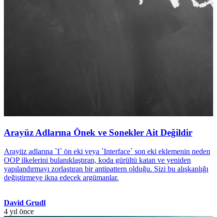
Arayüz Adlarına Önek ve Sonekler Ait Değildir
Arayüz adlarına `I` ön eki veya `Interface` son eki eklemenin neden
OOP ilkelerini bulanıklaştıran, koda gürültü katan ve yeniden
yapılandırmayı zorlaştıran bir antipattern olduğu. Sizi bu alışkanlığı
değiştirmeye ikna edecek argümanlar.
David Grudl
4 yıl önce