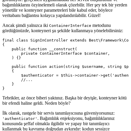
bağımlılıklarını özyinelemeli olarak çözebilir. Her şey tek bir yerden
yönetilir ve konteyner parametreleri bile kabul eder, böylece
veritabanı bağlantısı kolayca yapılandırılabilir. Güzel!
Ancak şimdi yalnızca iki
metodunu
ContainerInterface
gördüğünüzde, konteyneri şu şekilde kullanmaya yönelebilirsiniz:
final class SignInController extends Best\Framework\Con
{

    public function __construct(

        private ContainerInterface $container,

    ) {}

    public function action(string $username, string $pa
    {

        $authenticator = $this->container->get('authent
        //...

    }

Tebrikler, az önce biberi yaktınız. Başka bir deyişle, konteyner kötü
bir efendi haline geldi. Neden böyle?
İlk olarak, rastgele bir servis tanımlayıcısına güveniyorsunuz:
. Bağımlılık enjeksiyonu, bağımlılıklarınız
'authenticator'
konusunda şeffaf olmakla ilgilidir ve yapay bir tanımlayıcı
kullanmak bu kavrama doğrudan aykırıdır: kodun sessizce