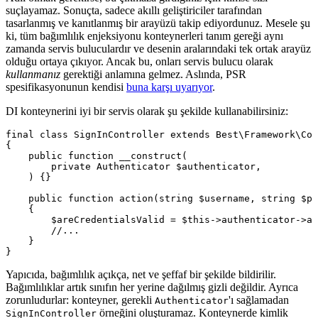
suçlayamaz. Sonuçta, sadece akıllı geliştiriciler tarafından
tasarlanmış ve kanıtlanmış bir arayüzü takip ediyordunuz. Mesele şu
ki, tüm bağımlılık enjeksiyonu konteynerleri tanım gereği aynı
zamanda servis buluculardır ve desenin aralarındaki tek ortak arayüz
olduğu ortaya çıkıyor. Ancak bu, onları servis bulucu olarak
kullanmanız
gerektiği anlamına gelmez. Aslında, PSR
spesifikasyonunun kendisi
buna karşı uyarıyor
.
DI konteynerini iyi bir servis olarak şu şekilde kullanabilirsiniz:
final class SignInController extends Best\Framework\Con
{

    public function __construct(

        private Authenticator $authenticator,

    ) {}

    public function action(string $username, string $pa
    {

        $areCredentialsValid = $this->authenticator->au
        //...

    }

Yapıcıda, bağımlılık açıkça, net ve şeffaf bir şekilde bildirilir.
Bağımlılıklar artık sınıfın her yerine dağılmış gizli değildir. Ayrıca
zorunludurlar: konteyner, gerekli
'ı sağlamadan
Authenticator
örneğini oluşturamaz. Konteynerde kimlik
SignInController