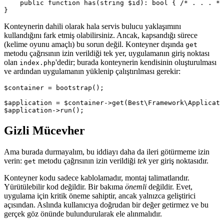
    public function has(string $id): bool { /* . . . */
Konteynerin dahili olarak hala servis bulucu yaklaşımını
kullandığını fark etmiş olabilirsiniz. Ancak, kapsandığı sürece
(kelime oyunu amaçlı) bu sorun değil. Konteyner dışında
get
metodu çağrısının izin verildiği tek yer, uygulamanın giriş noktası
olan
'dedir; burada konteynerin kendisinin oluşturulması
index.php
ve ardından uygulamanın yüklenip çalıştırılması gerekir:
$container = bootstrap();

$application = $container->get(Best\Framework\Applicati
Gizli Mücevher
Ama burada durmayalım, bu iddiayı daha da ileri götürmeme izin
verin:
metodu çağrısının izin verildiği
tek
yer giriş noktasıdır.
get
Konteyner kodu sadece kablolamadır, montaj talimatlarıdır.
Yürütülebilir kod değildir. Bir bakıma
önemli
değildir. Evet,
uygulama için kritik öneme sahiptir, ancak yalnızca geliştirici
açısından. Aslında kullanıcıya doğrudan bir değer getirmez ve bu
gerçek göz önünde bulundurularak ele alınmalıdır.