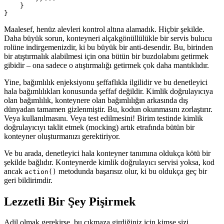
    }

Maalesef, henüz alevleri kontrol altına alamadık. Hiçbir şekilde.
Daha büyük sorun, konteyneri alçakgönüllülükle bir servis bulucu
rolüne indirgemenizdir, ki bu büyük bir anti-desendir. Bu, birinden
bir atıştırmalık alabilmesi için ona bütün bir buzdolabını getirmek
gibidir – ona sadece o atıştırmalığı getirmek çok daha mantıklıdır.
Yine, bağımlılık enjeksiyonu şeffaflıkla ilgilidir ve bu denetleyici
hala bağımlılıkları konusunda şeffaf değildir. Kimlik doğrulayıcıya
olan bağımlılık, konteynere olan bağımlılığın arkasında dış
dünyadan tamamen gizlenmiştir. Bu, kodun okunmasını zorlaştırır.
Veya kullanılmasını. Veya test edilmesini! Birim testinde kimlik
doğrulayıcıyı taklit etmek (mocking) artık etrafında bütün bir
konteyner oluşturmanızı gerektiriyor.
Ve bu arada, denetleyici hala konteyner tanımına oldukça kötü bir
şekilde bağlıdır. Konteynerde kimlik doğrulayıcı servisi yoksa, kod
ancak
metodunda başarısız olur, ki bu oldukça geç bir
action()
geri bildirimdir.
Lezzetli Bir Şey Pişirmek
Adil olmak gerekirse, bu çıkmaza girdiğiniz için kimse sizi