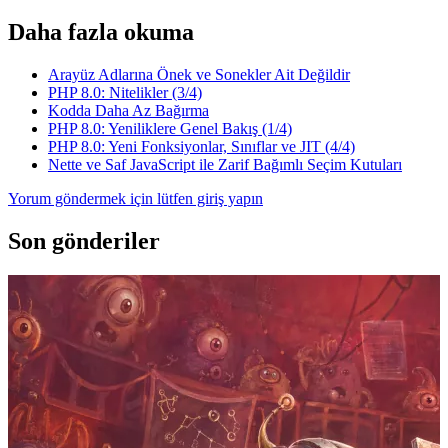
Daha fazla okuma
Arayüz Adlarına Önek ve Sonekler Ait Değildir
PHP 8.0: Nitelikler (3/4)
Kodda Daha Az Bağırma
PHP 8.0: Yeniliklere Genel Bakış (1/4)
PHP 8.0: Yeni Fonksiyonlar, Sınıflar ve JIT (4/4)
Nette ve Saf JavaScript ile Zarif Bağımlı Seçim Kutuları
Yorum göndermek için lütfen giriş yapın
Son gönderiler