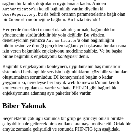
sağlam bir kimlik doğrulama uygulanana kadar. Aniden
'ın kendi bağımlılığı vardır, diyelim ki
Authenticator
, bu da belirli ortamın parametrelerine bağlı olan
UserRepository
bir
örneğine bağlıdır. Bu hızla büyüdü!
Connection
Her yerde örnekleri manuel olarak oluşturmak, bağımlılıkları
yönetmenin sürdürülebilir bir yolu değildir. Bu yüzden,
denetleyicinin yalnızca
'a olan bağımlılığını
Authenticator
bildirmesine ve örneği gerçekten sağlamayı başkasına bırakmasına
izin veren bağımlılık enjeksiyonu modeline sahibiz. Ve bu başka
birine bağımlılık enjeksiyonu
konteyneri
denir.
Bağımlılık enjeksiyonu konteyneri, uygulamanın baş mimarıdır –
sistemdeki herhangi bir servisin bağımlılıklarını çözebilir ve bunları
oluşturmaktan sorumludur. DI konteynerleri bugün o kadar
yaygındır ki, neredeyse her büyük web framework'ünün kendi
konteyner uygulaması vardır ve hatta PHP-DI gibi bağımlılık
enjeksiyonuna adanmış ayrı paketler bile vardır.
Biber Yakmak
Seçeneklerin çokluğu sonunda bir grup geliştiriciyi onları birlikte
çalışabilir hale getirecek bir soyutlama aramaya motive etti. Ortak bir
arayüz zamanla geliştirildi ve sonunda PHP-FIG için aşağıdaki