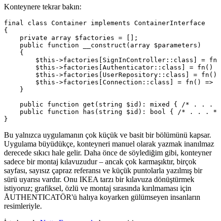
Konteynere tekrar bakın:
final class Container implements ContainerInterface

{

    private array $factories = [];

    public function __construct(array $parameters)

    {

        $this->factories[SignInController::class] = fn(
        $this->factories[Authenticator::class] = fn() =
        $this->factories[UserRepository::class] = fn() 
        $this->factories[Connection::class] = fn() => n
    }

    public function get(string $id): mixed { /* . . . *
    public function has(string $id): bool { /* . . . */
Bu yalnızca uygulamanın çok küçük ve basit bir bölümünü kapsar.
Uygulama büyüdükçe, konteyneri manuel olarak yazmak inanılmaz
derecede sıkıcı hale gelir. Daha önce de söylediğim gibi, konteyner
sadece bir montaj kılavuzudur – ancak çok karmaşıktır, birçok
sayfası, sayısız çapraz referansı ve küçük puntolarla yazılmış bir
sürü uyarısı vardır. Onu IKEA tarzı bir kılavuza dönüştürmek
istiyoruz; grafiksel, özlü ve montaj sırasında kırılmaması için
ÅUTHENTICATÖR'ü halıya koyarken gülümseyen insanların
resimleriyle.