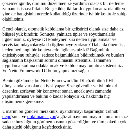
çözemediğinde, durumu düzeltmenize yardımcı olacak bir derleme
zamanı istisnası fırlatır. Bu şekilde, iki farklı uygulamanız olabilir ve
yine de hangisinin nerede kullanıldığı üzerinde iyi bir kontrole sahip
olabilirsiniz.
Genel olarak, otomatik kablolama bir geliştirici olarak size daha az
bilişsel yük bindirir. Sonuçta, yalnızca tipler ve soyutlamalarla
ilgilenirsiniz, öyleyse DI konteyneri sizi neden uygulamalar ve
servis tanımlayıcılarıyla da ilgilenmeye zorlasın? Daha da önemlisi,
neden herhangi bir konteynerle ilgilenesiniz ki? Bağımlılık
enjeksiyonu ruhuyla, sadece bağımlılıkları bildirebilmek ve bunları
sağlamanın başkasının sorunu olmasını istersiniz. Tamamen
uygulama koduna odaklanmak ve kablolamayı unutmak istersiniz.
Ve Nette Framework DI bunu yapmanızı sağlar.
Benim gözümde, bu Nette Framework'ün DI çözümünü PHP
dünyasında var olan en iyisi yapar. Size güvenilir ve iyi mimari
desenleri zorlayan bir konteyner sunar, ancak aynı zamanda
yapılandırması ve bakımı o kadar kolaydır ki, hakkında hiç
düşünmeniz gerekmez.
Umarım bu gönderi merakınızı uyandırmayı başarmıştır. Github
depo
'suna ve
dokümantasyon
'a göz atmayı unutmayın – umarım size
sadece buzdağının görünen kısmını gösterdiğimi ve tüm paketin çok
daha güçlü olduğunu keşfedeceksiniz.