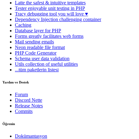
Latte
the safest & intuitive templates
Tester
enjoyable unit testing in PHP
Tracy
debugging tool you will love ♥
Dependency Injection
challenging container
Caching
Database
layer for PHP
Forms
greatly facilitates web forms
Mail
sending emails
Neon
readable file format
PHP Code Generator
Schema
user data validation
Utils
collection of useful utilities
...tüm paketlerin listesi
Yardım ve Destek
Forum
Discord Nette
Release Notes
Commits
Öğrenin
Dokümantasyon