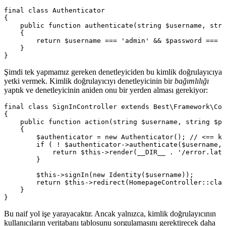
final class Authenticator

{

    public function authenticate(string $username, stri
    {

        return $username === 'admin' && $password === '
    }

Şimdi tek yapmamız gereken denetleyiciden bu kimlik doğrulayıcıya
yetki vermek. Kimlik doğrulayıcıyı denetleyicinin bir
bağımlılığı
yaptık ve denetleyicinin aniden onu bir yerden alması gerekiyor:
final class SignInController extends Best\Framework\Con
{

    public function action(string $username, string $pa
    {

        $authenticator = new Authenticator(); // <== ko
        if ( ! $authenticator->authenticate($username, 
            return $this->render(__DIR__ . '/error.latt
        }

        $this->signIn(new Identity($username));

        return $this->redirect(HomepageController::clas
    }

Bu naif yol işe yarayacaktır. Ancak yalnızca, kimlik doğrulayıcının
kullanıcıların veritabanı tablosunu sorgulamasını gerektirecek daha