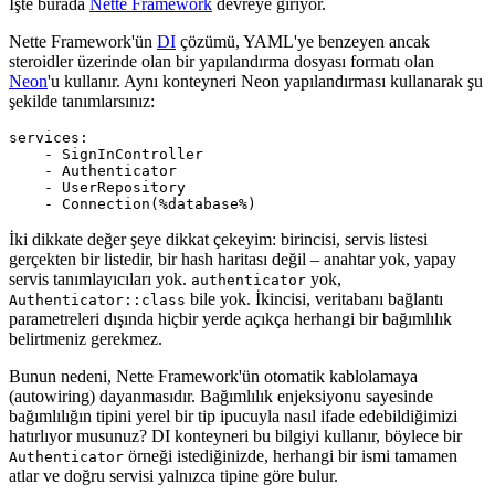
İşte burada
Nette Framework
devreye giriyor.
Nette Framework'ün
DI
çözümü, YAML'ye benzeyen ancak
steroidler üzerinde olan bir yapılandırma dosyası formatı olan
Neon
'u kullanır. Aynı konteyneri Neon yapılandırması kullanarak şu
şekilde tanımlarsınız:
services:

    - SignInController

    - Authenticator

    - UserRepository

İki dikkate değer şeye dikkat çekeyim: birincisi, servis listesi
gerçekten bir listedir, bir hash haritası değil – anahtar yok, yapay
servis tanımlayıcıları yok.
yok,
authenticator
bile yok. İkincisi, veritabanı bağlantı
Authenticator::class
parametreleri dışında hiçbir yerde açıkça herhangi bir bağımlılık
belirtmeniz gerekmez.
Bunun nedeni, Nette Framework'ün otomatik kablolamaya
(autowiring) dayanmasıdır. Bağımlılık enjeksiyonu sayesinde
bağımlılığın tipini yerel bir tip ipucuyla nasıl ifade edebildiğimizi
hatırlıyor musunuz? DI konteyneri bu bilgiyi kullanır, böylece bir
örneği istediğinizde, herhangi bir ismi tamamen
Authenticator
atlar ve doğru servisi yalnızca tipine göre bulur.