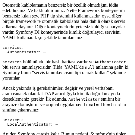
Otomatik kablolamanın benzersiz bir özellik olmadığını iddia
edebilirsiniz. Ve haklı olurdunuz. Nette Framework konteynerini
benzersiz kılan şey, PHP tip sistemini kullanmasıdır, oysa diğer
birçok framework'te otomatik kablolama hala dahili olarak servis
adlarına dayanır. Diğer konteynerlerin yetersiz kaldığı senaryolar
vardır. Symfony DI konteynerinde kimlik doğrulayıcı servisini
YAML kullanarak şu şekilde tanımlarsınız:
services:

bölümünde bir hash haritası vardır ve
services
Authenticator
biti servis tanımlayıcısıdır. Tilda, YAML'de
anlamına gelir, ki
null
Symfony bunu “servis tanımlayıcısını tipi olarak kullan” şeklinde
yorumlar.
Ancak yakında iş gereksinimleri değişir ve yerel veritabanı
aramasına ek olarak LDAP aracılığıyla kimlik doğrulamayı da
desteklemeniz gerekir. İlk adımda,
sınıfını bir
Authenticator
arayüze dönüştürür ve orijinal uygulamayı
LocalAuthenticator
sınıfına çıkarırsınız:
services:

Aniden Symfony çaresiz kalır. Bunun nedeni, Symfony'nin tipler