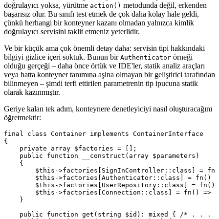
doğrulayıcı yoksa, yürütme
metodunda değil, erkenden
action()
başarısız olur. Bu sınıfı test etmek de çok daha kolay hale geldi,
çünkü herhangi bir konteyner kazanı olmadan yalnızca kimlik
doğrulayıcı servisini taklit etmeniz yeterlidir.
Ve bir küçük ama çok önemli detay daha: servisin tipi hakkındaki
bilgiyi gizlice içeri soktuk. Bunun bir
örneği
Authenticator
olduğu gerçeği – daha önce örtük ve IDE'ler, statik analiz araçları
veya hatta konteyner tanımına aşina olmayan bir geliştirici tarafından
bilinmeyen – şimdi terfi ettirilen parametrenin tip ipucuna statik
olarak kazınmıştır.
Geriye kalan tek adım, konteynere denetleyiciyi nasıl oluşturacağını
öğretmektir:
final class Container implements ContainerInterface

{

    private array $factories = [];

    public function __construct(array $parameters)

    {

        $this->factories[SignInController::class] = fn(
        $this->factories[Authenticator::class] = fn() =
        $this->factories[UserRepository::class] = fn() 
        $this->factories[Connection::class] = fn() => n
    }

    public function get(string $id): mixed { /* . . . *