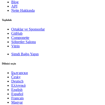
Blog
API
Nette Hakkında
Topluluk
Ortaklar ve Sponsorlar
GitHub
Componette
Şöhretler Salonu
Vitrin
Şimdi Bağış Yapın
Dilinizi seçin
Български
Česky
Deutsch
Ελληνικά
English
Español
Français
Magyar