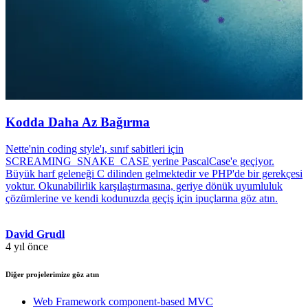
Kodda Daha Az Bağırma
Nette'nin coding style'ı, sınıf sabitleri için
SCREAMING_SNAKE_CASE yerine PascalCase'e geçiyor.
Büyük harf geleneği C dilinden gelmektedir ve PHP'de bir gerekçesi
yoktur. Okunabilirlik karşılaştırmasına, geriye dönük uyumluluk
çözümlerine ve kendi kodunuzda geçiş için ipuçlarına göz atın.
David Grudl
4 yıl önce
Diğer projelerimize göz atın
Web Framework
component-based MVC