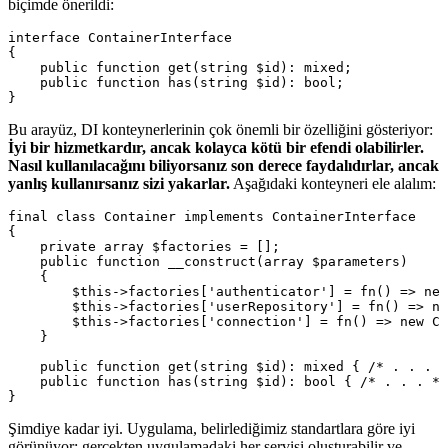
biçimde önerildi:
interface ContainerInterface

{

    public function get(string $id): mixed;

    public function has(string $id): bool;

Bu arayüz, DI konteynerlerinin çok önemli bir özelliğini gösteriyor:
İyi bir hizmetkardır, ancak kolayca kötü bir efendi olabilirler.
Nasıl kullanılacağını biliyorsanız son derece faydalıdırlar, ancak
yanlış kullanırsanız sizi yakarlar.
Aşağıdaki konteyneri ele alalım:
final class Container implements ContainerInterface

{

    private array $factories = [];

    public function __construct(array $parameters)

    {

        $this->factories['authenticator'] = fn() => new
        $this->factories['userRepository'] = fn() => ne
        $this->factories['connection'] = fn() => new Co
    }

    public function get(string $id): mixed { /* . . . *
    public function has(string $id): bool { /* . . . */
Şimdiye kadar iyi. Uygulama, belirlediğimiz standartlara göre iyi
görünüyor: gerçekten uygulamadaki her servisi oluşturabilir ve