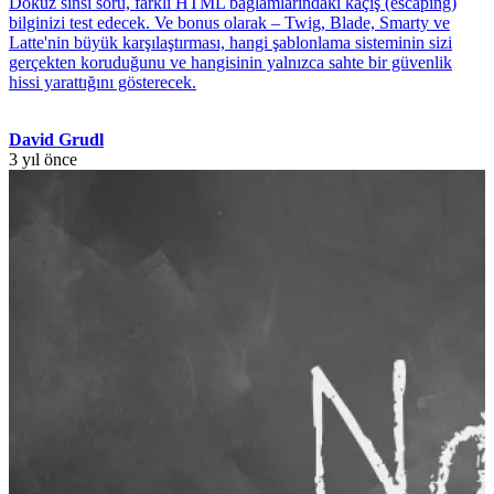
Dokuz sinsi soru, farklı HTML bağlamlarındaki kaçış (escaping)
bilginizi test edecek. Ve bonus olarak – Twig, Blade, Smarty ve
Latte'nin büyük karşılaştırması, hangi şablonlama sisteminin sizi
gerçekten koruduğunu ve hangisinin yalnızca sahte bir güvenlik
hissi yarattığını gösterecek.
David Grudl
3 yıl önce