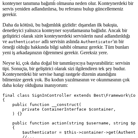
konteyner tanımına bağımlı olmasına neden olur. Konteynerdeki bir
servis yeniden adlandırılırsa, bu referansı bulup güncellemeniz
gerekir.
Daha da kötüsü, bu bağımlılık gizlidir: dışarıdan ilk bakışta,
denetleyici yalnızca konteyner soyutlamasına bağlıdır. Ancak bir
geliştirici olarak
sizin
konteynerdeki servislerin nasıl adlandırıldığı
ve
adlı servisin aslında
'ın bir
authenticator
Authenticator
örneği olduğu hakkında bilgi sahibi olmanız gerekir. Tüm bunları
yeni iş arkadaşınızın öğrenmesi gerekir. Gereksiz yere.
Neyse ki, çok daha doğal bir tanımlayıcıya başvurabiliriz: servisin
tipi. Sonuçta, bir geliştirici olarak sizi ilgilendiren tek şey budur.
Konteynerdeki bir servise hangi rastgele dizenin atandığını
bilmenize gerek yok. Bu kodun yazılmasının ve okunmasının çok
daha kolay olduğuna inanıyorum:
final class SignInController extends Best\Framework\Con
{

    public function __construct(

        private ContainerInterface $container,

    ) {}

    public function action(string $username, string $pa
    {

        $authenticator = $this->container->get(Authenti
        //...
