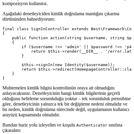
kompozisyon kullanırız.
Aşağıdaki denetleyiciden kimlik doğrulama mantığını çıkarma
dürtüsünden bahsediyorum:
final class SignInController extends Best\Framework\Con
{

    public function action(string $username, string $pa
    {

        if ($username !== 'admin' || $password !== 'p4s
            return $this->render(__DIR__ . '/error.latt
        }

        $this->signIn(new Identity($username));

        return $this->redirect(HomepageController::clas
    }

Muhtemelen kimlik bilgisi kontrolünün oraya ait olmadığını
anlayacaksınız. Denetleyicinin hangi kimlik bilgilerinin geçerli
olduğunu belirleme sorumluluğu yoktur – tek sorumluluk prensibine
göre, denetleyicinin yalnızca tek bir değiştirme nedeni olmalıdır ve
bu neden, kimlik doğrulama sürecinde değil, uygulamanın kullanıcı
arayüzü kapsamında olmalıdır.
Bundan bariz yolu izleyelim ve koşulu
sınıfına
Authenticator
çıkaralım: