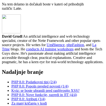
Na tem delamo in dočakali boste v kateri od prihodnjih
različic Latte.
David Grudl
An artificial intelligence and web technology
specialist, creator of the Nette Framework and other popular open-
source projects. He writes for
Uměligence
,
phpFashion
, and
La
Trine
blogs. He
conducts AI training workshops
and hosts the Tech
Guys show. He's passionate about making artificial intelligence
accessible through clear, practical explanations. Creative and
pragmatic, he has a keen eye for real-world technology applications.
Nadaljnje branje
PHP 8.0: Podatkovni tipi (2/4)
PHP 8.0: Popoln pregled novosti (1/4)
Kviz: se boste ubranili pred ranljivostjo XSS?
PHP 8.0: Nove funkcije, razredi in JIT (4/4)
PHP 8.0: Atributi (3/4)
Za manj kričanja v kodi