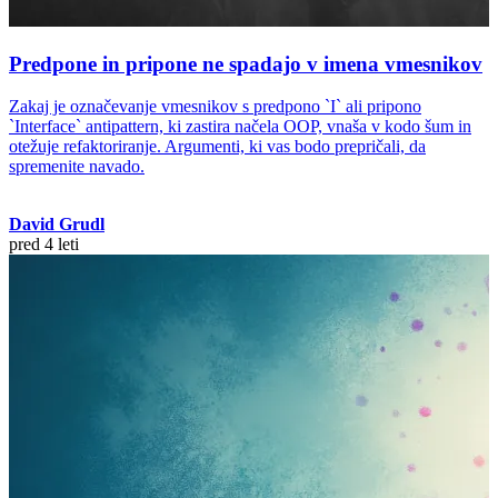
Predpone in pripone ne spadajo v imena vmesnikov
Zakaj je označevanje vmesnikov s predpono `I` ali pripono
`Interface` antipattern, ki zastira načela OOP, vnaša v kodo šum in
otežuje refaktoriranje. Argumenti, ki vas bodo prepričali, da
spremenite navado.
David Grudl
pred 4 leti