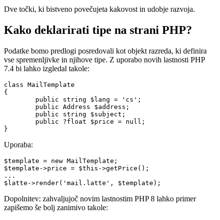
Dve točki, ki bistveno povečujeta kakovost in udobje razvoja.
Kako deklarirati tipe na strani PHP?
Podatke bomo predlogi posredovali kot objekt razreda, ki definira
vse spremenljivke in njihove tipe. Z uporabo novih lastnosti PHP
7.4 bi lahko izgledal takole:
class MailTemplate

{

	public string $lang = 'cs';

	public Address $address;

	public string $subject;

	public ?float $price = null;

Uporaba:
$template = new MailTemplate;

$template->price = $this->getPrice();

...

Dopolnitev: zahvaljujoč novim lastnostim PHP 8 lahko primer
zapišemo še bolj zanimivo takole: