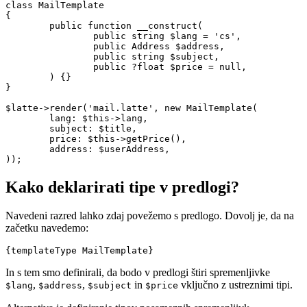
class MailTemplate

{

	public function __construct(

		public string $lang = 'cs',

		public Address $address,

		public string $subject,

		public ?float $price = null,

	) {}

}

$latte->render('mail.latte', new MailTemplate(

	lang: $this->lang,

	subject: $title,

	price: $this->getPrice(),

	address: $userAddress,

Kako deklarirati tipe v predlogi?
Navedeni razred lahko zdaj povežemo s predlogo. Dovolj je, da na
začetku navedemo:
In s tem smo definirali, da bodo v predlogi štiri spremenljivke
,
,
in
vključno z ustreznimi tipi.
$lang
$address
$subject
$price