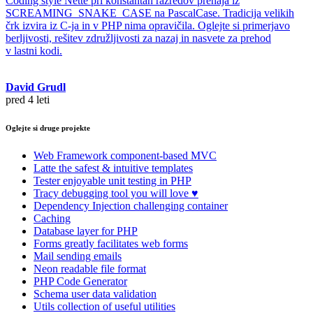
Coding style Nette pri konstantah razredov prehaja iz
SCREAMING_SNAKE_CASE na PascalCase. Tradicija velikih
črk izvira iz C-ja in v PHP nima opravičila. Oglejte si primerjavo
berljivosti, rešitev združljivosti za nazaj in nasvete za prehod
v lastni kodi.
David Grudl
pred 4 leti
Oglejte si druge projekte
Web Framework
component-based MVC
Latte
the safest & intuitive templates
Tester
enjoyable unit testing in PHP
Tracy
debugging tool you will love ♥
Dependency Injection
challenging container
Caching
Database
layer for PHP
Forms
greatly facilitates web forms
Mail
sending emails
Neon
readable file format
PHP Code Generator
Schema
user data validation
Utils
collection of useful utilities