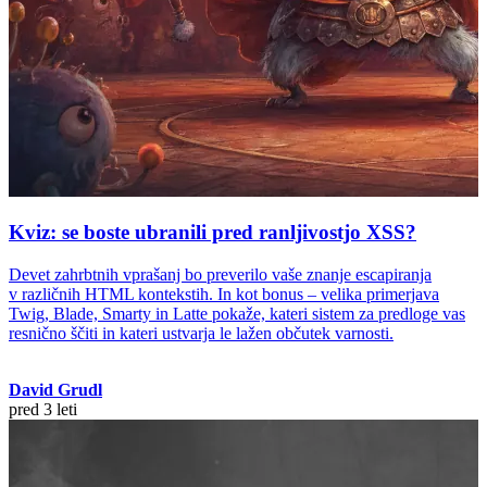
Kviz: se boste ubranili pred ranljivostjo XSS?
Devet zahrbtnih vprašanj bo preverilo vaše znanje escapiranja
v različnih HTML kontekstih. In kot bonus – velika primerjava
Twig, Blade, Smarty in Latte pokaže, kateri sistem za predloge vas
resnično ščiti in kateri ustvarja le lažen občutek varnosti.
David Grudl
pred 3 leti