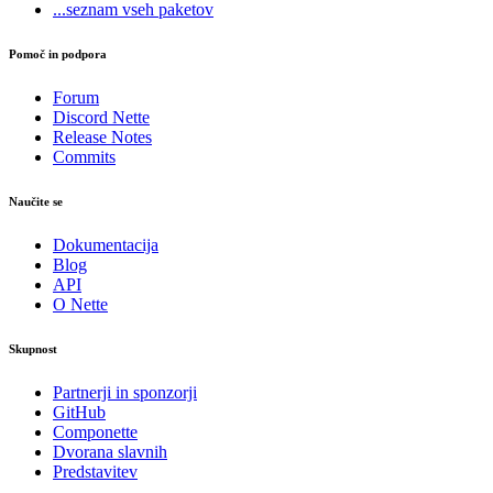
...seznam vseh paketov
Pomoč in podpora
Forum
Discord Nette
Release Notes
Commits
Naučite se
Dokumentacija
Blog
API
O Nette
Skupnost
Partnerji in sponzorji
GitHub
Componette
Dvorana slavnih
Predstavitev