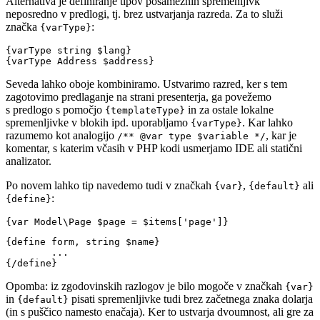
Alternativa je definiranje tipov posameznih spremenljivk
neposredno v predlogi, tj. brez ustvarjanja razreda. Za to služi
značka
:
{varType}
{varType string $lang}

Seveda lahko oboje kombiniramo. Ustvarimo razred, ker s tem
zagotovimo predlaganje na strani presenterja, ga povežemo
s predlogo s pomočjo
in za ostale lokalne
{templateType}
spremenljivke v blokih ipd. uporabljamo
. Kar lahko
{varType}
razumemo kot analogijo
, kar je
/** @var type $variable */
komentar, s katerim včasih v PHP kodi usmerjamo IDE ali statični
analizator.
Po novem lahko tip navedemo tudi v značkah
,
ali
{var}
{default}
:
{define}
{define form, string $name}

	...

Opomba: iz zgodovinskih razlogov je bilo mogoče v značkah
{var}
in
pisati spremenljivke tudi brez začetnega znaka dolarja
{default}
(in s puščico namesto enačaja). Ker to ustvarja dvoumnost, ali gre za