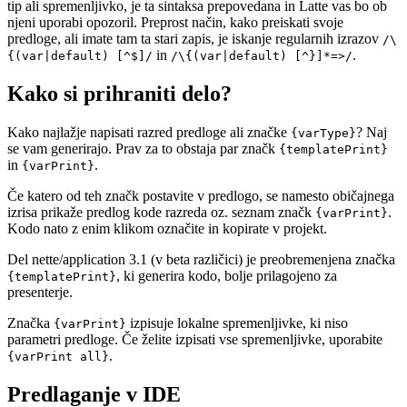
tip ali spremenljivko, je ta sintaksa prepovedana in Latte vas bo ob
njeni uporabi opozoril. Preprost način, kako preiskati svoje
predloge, ali imate tam ta stari zapis, je iskanje regularnih izrazov
/\
in
.
{(var|default) [^$]/
/\{(var|default) [^}]*=>/
Kako si prihraniti delo?
Kako najlažje napisati razred predloge ali značke
? Naj
{varType}
se vam generirajo. Prav za to obstaja par značk
{templatePrint}
in
.
{varPrint}
Če katero od teh značk postavite v predlogo, se namesto običajnega
izrisa prikaže predlog kode razreda oz. seznam značk
.
{varPrint}
Kodo nato z enim klikom označite in kopirate v projekt.
Del nette/application 3.1 (v beta različici) je preobremenjena značka
, ki generira kodo, bolje prilagojeno za
{templatePrint}
presenterje.
Značka
izpisuje lokalne spremenljivke, ki niso
{varPrint}
parametri predloge. Če želite izpisati vse spremenljivke, uporabite
.
{varPrint all}
Predlaganje v IDE