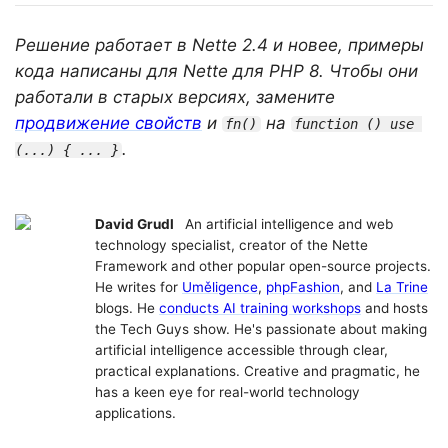
Решение работает в Nette 2.4 и новее, примеры
кода написаны для Nette для PHP 8. Чтобы они
работали в старых версиях, замените
продвижение свойств
и
на
fn()
function () use 
.
(...) { ... }
David Grudl
An artificial intelligence and web
technology specialist, creator of the Nette
Framework and other popular open-source projects.
He writes for
Uměligence
,
phpFashion
, and
La Trine
blogs. He
conducts AI training workshops
and hosts
the Tech Guys show. He's passionate about making
artificial intelligence accessible through clear,
practical explanations. Creative and pragmatic, he
has a keen eye for real-world technology
applications.