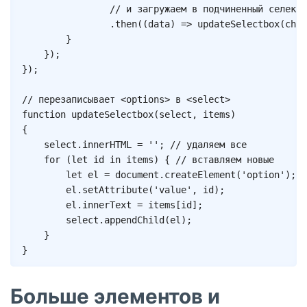
// и загружаем в подчиненный селектб
.
then
(
(
data
)
=>
updateSelectbox
(
chil
}
}
)
;
}
)
;
// перезаписывает <options> в <select>
function
updateSelectbox
(
select
,
 items
)
{
	select
.
innerHTML 
=
''
;
// удаляем все
for
(
let
 id 
in
 items
)
{
// вставляем новые
let
 el 
=
 document
.
createElement
(
'option'
)
;
		el
.
setAttribute
(
'value'
,
 id
)
;
		el
.
innerText 
=
 items
[
id
]
;
		select
.
appendChild
(
el
)
;
}
}
Больше элементов и