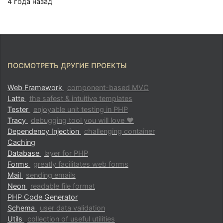
4 года назад
ПОСМОТРЕТЬ ДРУГИЕ ПРОЕКТЫ
Web Framework
component-based MVC
Latte
the safest & intuitive templates
Tester
enjoyable unit testing in PHP
Tracy
debugging tool you will love ♥
Dependency Injection
challenging container
Caching
Database
layer for PHP
Forms
greatly facilitates web forms
Mail
sending emails
Neon
readable file format
PHP Code Generator
Schema
user data validation
Utils
collection of useful utilities