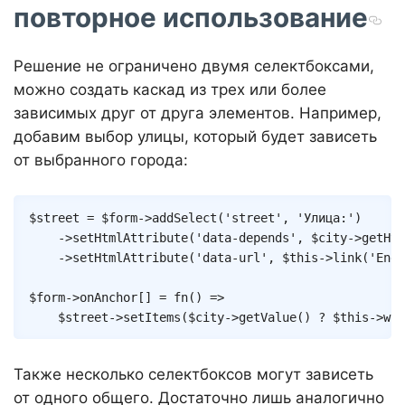
повторное использование
Решение не ограничено двумя селектбоксами,
можно создать каскад из трех или более
зависимых друг от друга элементов. Например,
добавим выбор улицы, который будет зависеть
от выбранного города:
Copy
$street
=
$form
->
addSelect
(
'street'
,
'Улица:'
)
->
setHtmlAttribute
(
'data-depends'
,
$city
->
getHtm
->
setHtmlAttribute
(
'data-url'
,
$this
->
link
(
'Endp
$form
->
onAnchor
[
]
=
fn
(
)
=>
$street
->
setItems
(
$city
->
getValue
(
)
?
$this
->
wor
Также несколько селектбоксов могут зависеть
от одного общего. Достаточно лишь аналогично