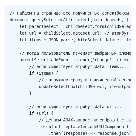
Copy
// найдем на странице все подчиненные селектбоксы
document
.
querySelectorAll
(
'select[data-depends]'
)
.
fo
let
 parentSelect 
=
 childSelect
.
form
[
childSelect
.
let
 url 
=
 childSelect
.
dataset
.
url
;
// атрибут da
let
 items 
=
JSON
.
parse
(
childSelect
.
dataset
.
items
// когда пользователь изменяет выбранный элемент
	parentSelect
.
addEventListener
(
'change'
,
(
)
=>
{
// если существует атрибут data-items...
if
(
items
)
{
// загружаем сразу в подчиненный селектб
updateSelectbox
(
childSelect
,
 items
[
paren
}
// если существует атрибут data-url...
if
(
url
)
{
// делаем AJAX-запрос на endpoint с выбр
fetch
(
url
.
replace
(
encodeURIComponent
(
'#'
.
then
(
(
response
)
=>
 response
.
json
(
)
)