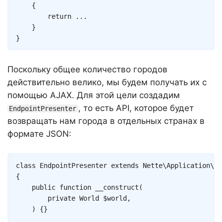
{
return
...
}
}
Поскольку общее количество городов
действительно велико, мы будем получать их с
помощью AJAX. Для этой цели создадим
, то есть API, которое будет
EndpointPresenter
возвращать нам города в отдельных странах в
формате JSON:
Copy
class
EndpointPresenter
extends
Nette
\
Application
\
UI
{
public
function
__construct
(
private
World
$world
,
)
{
}