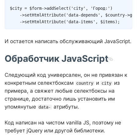
$city
=
$form
->
addSelect
(
'city'
,
'Город:'
)
->
setHtmlAttribute
(
'data-depends'
,
$country
->
get
->
setHtmlAttribute
(
'data-items'
,
$items
)
;
И остается написать обслуживающий JavaScript.
Обработчик JavaScript
Следующий код универсален, он не привязан к
конкретным селектбоксам
и
из
country
city
примера, а свяжет любые селектбоксы на
странице, достаточно лишь установить им
упомянутые
атрибуты.
data-
Код написан на чистом vanilla JS, поэтому не
требует jQuery или другой библиотеки.