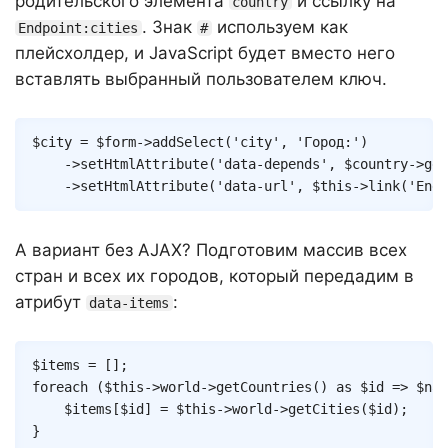
родительского элемента
и ссылку на
country
. Знак
используем как
Endpoint:cities
#
плейсхолдер, и JavaScript будет вместо него
вставлять выбранный пользователем ключ.
Copy
$city
=
$form
->
addSelect
(
'city'
,
'Город:'
)
->
setHtmlAttribute
(
'data-depends'
,
$country
->
get
->
setHtmlAttribute
(
'data-url'
,
$this
->
link
(
'Endp
А вариант без AJAX? Подготовим массив всех
стран и всех их городов, который передадим в
атрибут
:
data-items
Copy
$items
=
[
]
;
foreach
(
$this
->
world
->
getCountries
(
)
as
$id
=>
$nam
$items
[
$id
]
=
$this
->
world
->
getCities
(
$id
)
;
}