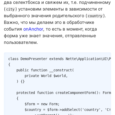
два селектбокса и свяжем их, т.е. подчиненному
(
) установим элементы в зависимости от
city
выбранного значения родительского (
).
country
Важно, что мы делаем это в обработчике
события
onAnchor
, то есть в момент, когда
форма уже знает значения, отправленные
пользователем.
Copy
class
DemoPresenter
extends
Nette
\
Application
\
UI
\
Pre
{
public
function
__construct
(
private
World
$world
,
)
{
}
protected
function
createComponentForm
(
)
:
Form
{
$form
=
new
Form
;
$country
=
$form
->
addSelect
(
'country'
,
'Стра