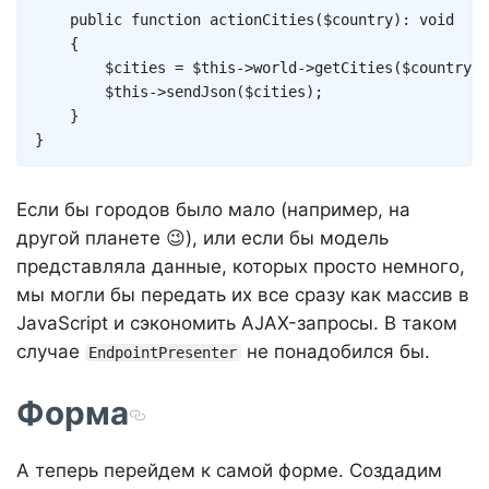
public
function
actionCities
(
$country
)
:
void
{
$cities
=
$this
->
world
->
getCities
(
$country
)
;
$this
->
sendJson
(
$cities
)
;
}
}
Если бы городов было мало (например, на
другой планете 😉), или если бы модель
представляла данные, которых просто немного,
мы могли бы передать их все сразу как массив в
JavaScript и сэкономить AJAX-запросы. В таком
случае
не понадобился бы.
EndpointPresenter
Форма
А теперь перейдем к самой форме. Создадим