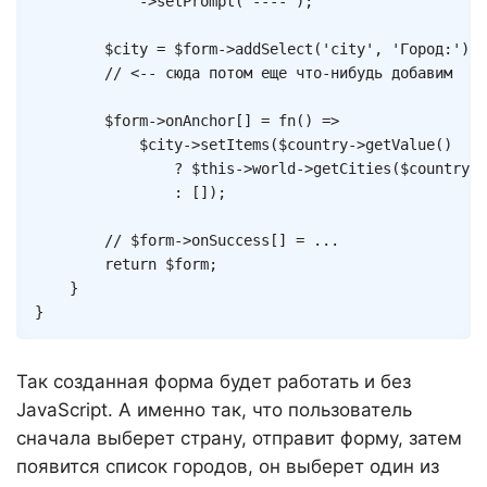
->
setPrompt
(
'----'
)
;
$city
=
$form
->
addSelect
(
'city'
,
'Город:'
)
;
// <-- сюда потом еще что-нибудь добавим
$form
->
onAnchor
[
]
=
fn
(
)
=>
$city
->
setItems
(
$country
->
getValue
(
)
?
$this
->
world
->
getCities
(
$country
->
:
[
]
)
;
// $form->onSuccess[] = ...
return
$form
;
}
}
Так созданная форма будет работать и без
JavaScript. А именно так, что пользователь
сначала выберет страну, отправит форму, затем
появится список городов, он выберет один из