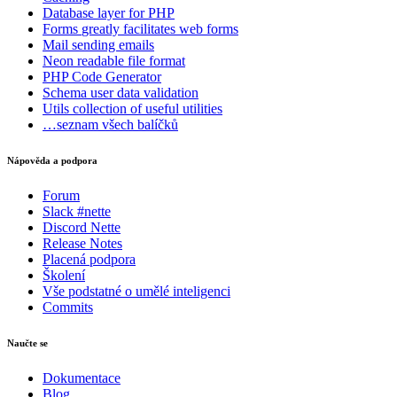
Database
layer for PHP
Forms
greatly facilitates web forms
Mail
sending emails
Neon
readable file format
PHP Code Generator
Schema
user data validation
Utils
collection of useful utilities
…seznam všech balíčků
Nápověda a podpora
Forum
Slack #nette
Discord Nette
Release Notes
Placená podpora
Školení
Vše podstatné o umělé inteligenci
Commits
Naučte se
Dokumentace
Blog