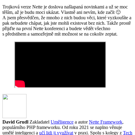
Trojková verze Nette je doslova našlapaná novinkami a už se moc
těším, až je budu moci ukázat. Vlastně ani nevím, kde začít 🙂
A jsem přesvědčen, že mnoho z nich budou věci, které vyzkoušíte a
pak nebudete chápat, jak jste mohli existovat bez nich. Takže prostě
přijďte na první Nette konferenci a budete vědět všechno
s předstihem a samozřejmě mít možnost se na cokoliv zeptat.
David Grudl
Zakladatel
Uměligence
a autor
Nette Framework
,
populárního PHP frameworku. Od roku 2021 se naplno věnuje
umělé inteligenci a
učí lidi ji využívat
v praxi. Spolu s kolegy z
Tech