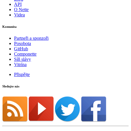
API
O Nette
Videa
Komunita
Partneři a sponzoři
Posobota
GitHub
Componette
Síň slávy
Vitrína
Přispějte
Sledujte nás