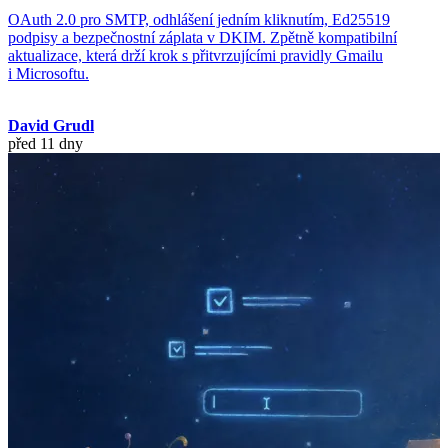
OAuth 2.0 pro SMTP, odhlášení jedním kliknutím, Ed25519
podpisy a bezpečnostní záplata v DKIM. Zpětně kompatibilní
aktualizace, která drží krok s přitvrzujícími pravidly Gmailu
i Microsoftu.
David Grudl
před 11 dny