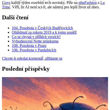
Guys
každý týden rozebírá tech novinky. Píše na
phpFashion
a
La
Trine
. Věří, že AI není sci-fi, ale nástroj pro lepší život už dnes.
Další čtení
104. Posobota v Českých Budějovicích
Ohlédnutí za rokem 2019 a k tomu soutěž
Co se chystá v příštích verzích?
Vyhodnocení Nette průzkumu
108. Posobota v Praze
106. Posobota v Pardubicích
Chcete-li odeslat komentář, přihlaste se
Poslední příspěvky