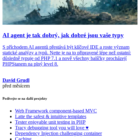
AI agent je tak dobrý, jak dobré jsou vaše typy
S příchodem AI agentů přestává být klíčové IDE a roste význam
statické analýzy a typů. Nette je na to připravené lépe než ostatní:
důsledně typuje od PHP 7.1 a nově všechny balíčky procházejí
PHPStanem na plný level 8.
David Grudl
před měsícem
Podívejte se na další projekty
Web Framework
component-based MVC
Latte
the safest & intuitive templates
Tester
enjoyable unit testing in PHP
Tracy
debugging tool you will love ♥
Dependency Injection
challenging container
Caching