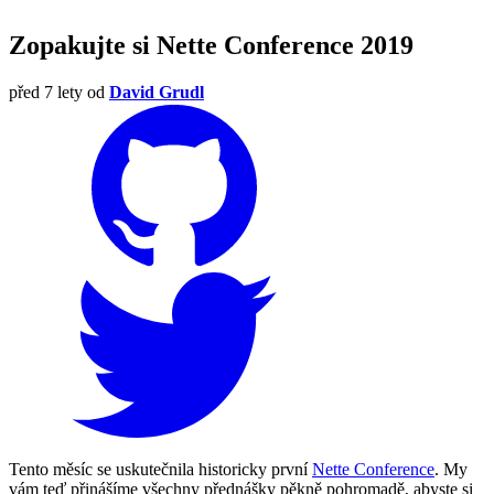
Zopakujte si Nette Conference 2019
před 7 lety
od
David Grudl
Tento měsíc se uskutečnila historicky první
Nette Conference
. My
vám teď přinášíme všechny přednášky pěkně pohromadě, abyste si