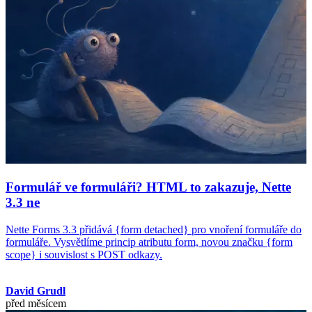
Formulář ve formuláři? HTML to zakazuje, Nette
3.3 ne
Nette Forms 3.3 přidává {form detached} pro vnoření formuláře do
formuláře. Vysvětlíme princip atributu form, novou značku {form
scope} i souvislost s POST odkazy.
David Grudl
před měsícem