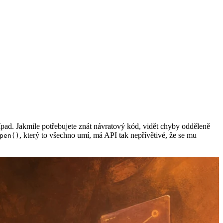
řípad. Jakmile potřebujete znát návratový kód, vidět chyby odděleně
, který to všechno umí, má API tak nepřívětivé, že se mu
pen()