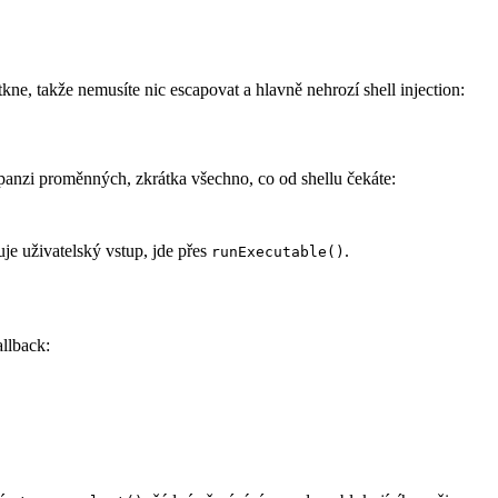
e, takže nemusíte nic escapovat a hlavně nehrozí shell injection:
xpanzi proměnných, zkrátka všechno, co od shellu čekáte:
uje uživatelský vstup, jde přes
.
runExecutable()
llback: