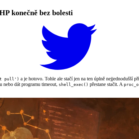
HP konečně bez bolesti
a je hotovo. Tohle ale stačí jen na ten úplně nejjednodušší p
t pull')
pu nebo dát programu timeout,
přestane stačit. A
shell_exec()
proc_o