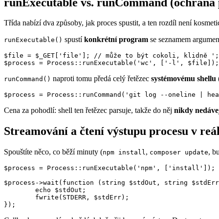
runExecutable vs. runCommand (ochrana př
Třída nabízí dva způsoby, jak proces spustit, a ten rozdíl není kosmeti
spustí
konkrétní program
se seznamem argumentů.
runExecutable()
$file = $_GET['file']; // může to být cokoli, klidně ';
naproti tomu předá celý řetězec
systémovému shellu
runCommand()
Cena za pohodlí: shell ten řetězec parsuje, takže do něj
nikdy nedávej
Streamování a čtení výstupu procesu v reá
Spouštíte něco, co běží minuty (
,
, b
npm install
composer update
$process = Process::runExecutable('npm', ['install']);

$process->wait(function (string $stdOut, string $stdErr
	echo $stdOut;

	fwrite(STDERR, $stdErr);
