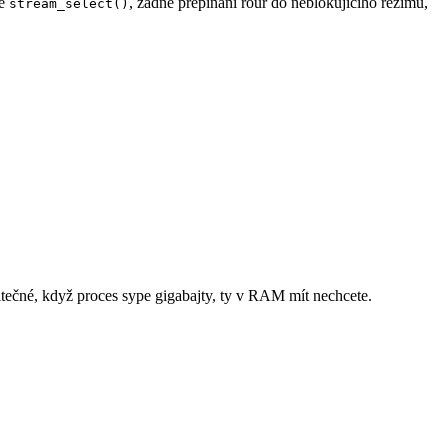
né
, žádné přepínání rour do neblokujícího režimu,
stream_select()
itečné, když proces sype gigabajty, ty v RAM mít nechcete.