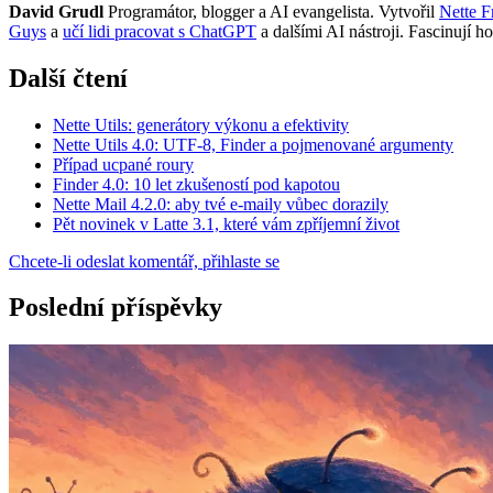
David Grudl
Programátor, blogger a AI evangelista. Vytvořil
Nette 
Guys
a
učí lidi pracovat s ChatGPT
a dalšími AI nástroji. Fascinují ho
Další čtení
Nette Utils: generátory výkonu a efektivity
Nette Utils 4.0: UTF-8, Finder a pojmenované argumenty
Případ ucpané roury
Finder 4.0: 10 let zkušeností pod kapotou
Nette Mail 4.2.0: aby tvé e-maily vůbec dorazily
Pět novinek v Latte 3.1, které vám zpříjemní život
Chcete-li odeslat komentář, přihlaste se
Poslední příspěvky