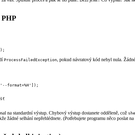
 v PHP
dí
, pokud návratový kód nebyl nula. Žádn
ProcessFailedException
'--format=%H']);

šť

psal na standardní výstup. Chybový výstup dostanete odděleně, což
sh
akže žádné selhání nepřehlédnete. (Potřebujete programu něco poslat na