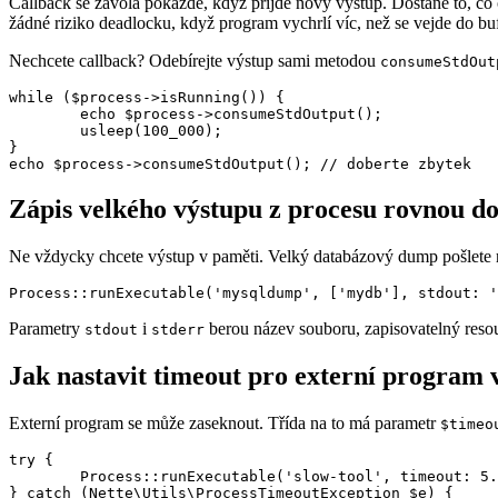
Callback se zavolá pokaždé, když přijde nový výstup. Dostane to, c
žádné riziko deadlocku, když program vychrlí víc, než se vejde do buff
Nechcete callback? Odebírejte výstup sami metodou
consumeStdOut
while ($process->isRunning()) {

	echo $process->consumeStdOutput();

	usleep(100_000);

}

Zápis velkého výstupu z procesu rovnou d
Ne vždycky chcete výstup v paměti. Velký databázový dump pošlete
Parametry
i
berou název souboru, zapisovatelný reso
stdout
stderr
Jak nastavit timeout pro externí program
Externí program se může zaseknout. Třída na to má parametr
$timeo
try {

	Process::runExecutable('slow-tool', timeout: 5.0)->wait();

} catch (Nette\Utils\ProcessTimeoutException $e) {
