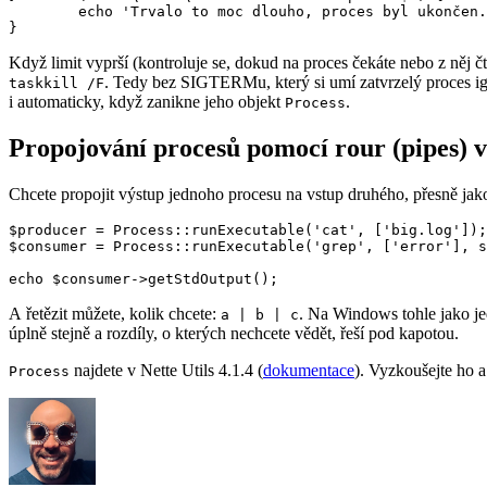
	echo 'Trvalo to moc dlouho, proces byl ukončen.';

Když limit vyprší (kontroluje se, dokud na proces čekáte nebo z něj čte
. Tedy bez SIGTERMu, který si umí zatvrzelý proces i
taskkill /F
i automaticky, když zanikne jeho objekt
.
Process
Propojování procesů pomocí rour (pipes) 
Chcete propojit výstup jednoho procesu na vstup druhého, přesně ja
$producer = Process::runExecutable('cat', ['big.log']);

$consumer = Process::runExecutable('grep', ['error'], s
A řetězit můžete, kolik chcete:
. Na Windows tohle jako je
a | b | c
úplně stejně a rozdíly, o kterých nechcete vědět, řeší pod kapotou.
najdete v Nette Utils 4.1.4 (
dokumentace
). Vyzkoušejte ho 
Process