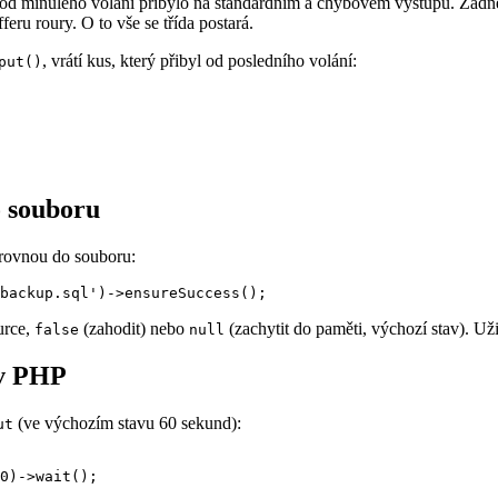
o od minulého volání přibylo na standardním a chybovém výstupu. Žád
eru roury. O to vše se třída postará.
, vrátí kus, který přibyl od posledního volání:
put()
o souboru
 rovnou do souboru:
urce,
(zahodit) nebo
(zachytit do paměti, výchozí stav). Už
false
null
 v PHP
(ve výchozím stavu 60 sekund):
ut