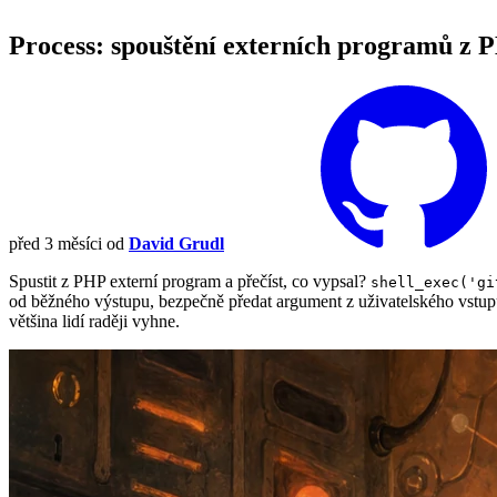
Process: spouštění externích programů z P
před 3 měsíci
od
David Grudl
Spustit z PHP externí program a přečíst, co vypsal?
shell_exec('gi
od běžného výstupu, bezpečně předat argument z uživatelského vstu
většina lidí raději vyhne.