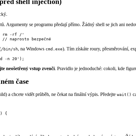
ed shell injection)
cký.
 Argumenty se programu předají přímo. Žádný shell se jich ani nedotkn
 rm -rf /'

(
, na Windows
). Tím získáte roury, přesměrování, e
/bin/sh
cmd.exe
te neošetřený vstup zvenčí
. Pravidlo je jednoduché: cokoli, kde figur
lném čase
uild) a chcete vidět průběh, ne čekat na finální výpis. Předejte
ca
wait()
) {
