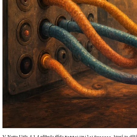
V Nette Utils 4.1.4 přibyla třída
, která to dě