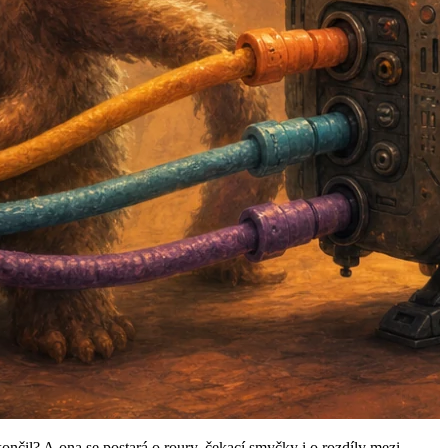
skončil? A ona se postará o roury, čekací smyčky i o rozdíly mezi