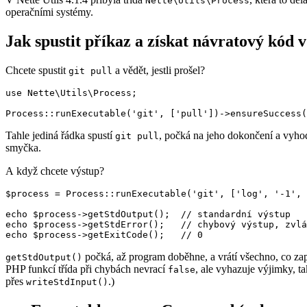
Nette\Utils\Process
operačními systémy.
Jak spustit příkaz a získat návratový kód
Chcete spustit
a vědět, jestli prošel?
git pull
use Nette\Utils\Process;

Tahle jediná řádka spustí
, počká na jeho dokončení a vyho
git pull
smyčka.
A když chcete výstup?
$process = Process::runExecutable('git', ['log', '-1', 
echo $process->getStdOutput();  // standardní výstup

echo $process->getStdError();   // chybový výstup, zvlá
počká, až program doběhne, a vrátí všechno, co za
getStdOutput()
PHP funkcí třída při chybách nevrací
, ale vyhazuje výjimky, t
false
přes
.)
writeStdInput()