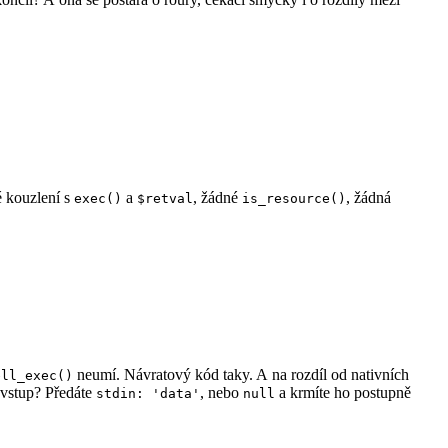
é kouzlení s
a
, žádné
, žádná
exec()
$retval
is_resource()
neumí. Návratový kód taky. A na rozdíl od nativních
ell_exec()
 vstup? Předáte
, nebo
a krmíte ho postupně
stdin: 'data'
null