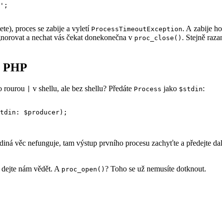
te), proces se zabije a vyletí
. A zabije 
ProcessTimeoutException
gnorovat a nechat vás čekat donekonečna v
. Stejně raz
proc_close()
v PHP
ko rourou
v shellu, ale bez shellu? Předáte
jako
:
|
Process
$stdin
tdin: $producer);

diná věc nefunguje, tam výstup prvního procesu zachyťte a předejte da
a dejte nám vědět. A
? Toho se už nemusíte dotknout.
proc_open()