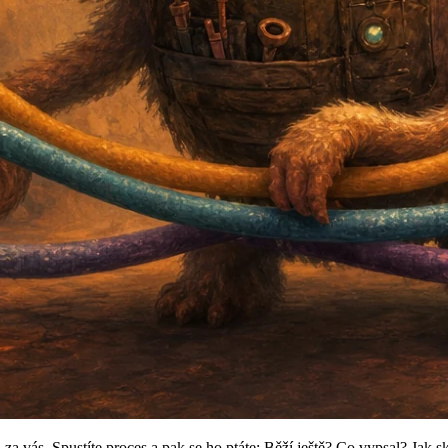
lá za vás. Spustíte proces a pak se ho ptáte: Běží ještě? Co vypsal? Jak 