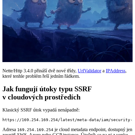
Nette/Http 3.4.0 přináší dvě nové třídy,
UrlValidator
a
IPAddress
,
které tenhle problém řeší jedním řádkem.
Jak fungují útoky typu SSRF
v cloudových prostředích
Klasický SSRF útok vypadá nenápadně:
Adresa
je cloud metadata endpoint, dostupný jen
169.254.169.254
zevnitř AWS, Azure nebo GCP instance. Útočník se na ni z venku