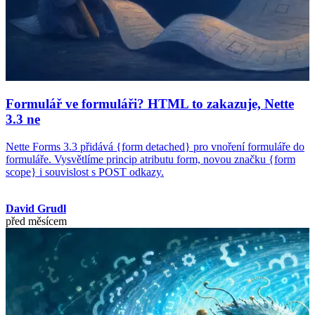
Formulář ve formuláři? HTML to zakazuje, Nette
3.3 ne
Nette Forms 3.3 přidává {form detached} pro vnoření formuláře do
formuláře. Vysvětlíme princip atributu form, novou značku {form
scope} i souvislost s POST odkazy.
David Grudl
před měsícem