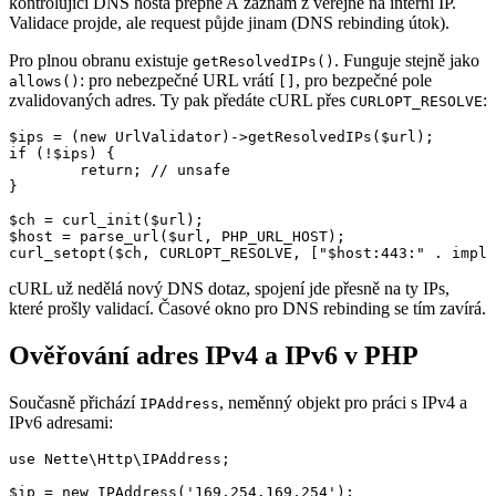
kontrolující DNS hosta přepne A záznam z veřejné na interní IP.
Validace projde, ale request půjde jinam (DNS rebinding útok).
Pro plnou obranu existuje
. Funguje stejně jako
getResolvedIPs()
: pro nebezpečné URL vrátí
, pro bezpečné pole
allows()
[]
zvalidovaných adres. Ty pak předáte cURL přes
:
CURLOPT_RESOLVE
$ips = (new UrlValidator)->getResolvedIPs($url);

if (!$ips) {

	return; // unsafe

}

$ch = curl_init($url);

$host = parse_url($url, PHP_URL_HOST);

cURL už nedělá nový DNS dotaz, spojení jde přesně na ty IPs,
které prošly validací. Časové okno pro DNS rebinding se tím zavírá.
Ověřování adres IPv4 a IPv6 v PHP
Současně přichází
, neměnný objekt pro práci s IPv4 a
IPAddress
IPv6 adresami:
use Nette\Http\IPAddress;

$ip = new IPAddress('169.254.169.254');
