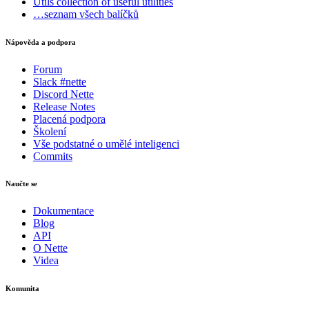
Utils
collection of useful utilities
…seznam všech balíčků
Nápověda a podpora
Forum
Slack #nette
Discord Nette
Release Notes
Placená podpora
Školení
Vše podstatné o umělé inteligenci
Commits
Naučte se
Dokumentace
Blog
API
O Nette
Videa
Komunita