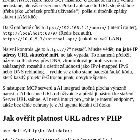
nedostane, ale váš server ano. Pokud aplikace tu URL slepě stáhne
(třeba jako „obrázek profilu uživatele“), pošle si útočník zpátky
aktivní IAM klíče.
Další oblíbené cíle:
(interní router),
https://192.168.1.1/admin/
(Redis bez auth),
http://localhost:6379/
(cokoli ve vaší LAN).
https://10.0.5.7/internal-api/
Naivní kontrola „je to
?“ nestačí. Musíte vědět,
na jaké IP
https://
adresy URL skutečně míří
, ne jak vypadá. To znamená přeložit
název na IP adresy přes DNS, zkontrolovat je proti seznamu
zakázaných rozsahů a ošetřit záludnosti jako IPv4-mapped IPv6
nebo DNS rebinding… rychle se z toho stane padesát řádků kódu,
který každý projekt řeší trochu jinak, obvykle špatně.
S nástupem MCP serverů a AI integrací útočná plocha výrazně
narostla. AI dostane URL od uživatele a předá ji nástroji ke stažení.
Server URL stáhne. AI nemá intuici pro „tohle je interní endpoint“,
takže bez téhle ochrany je z AI agenta ideální cíl útoku.
Jak ověřit platnost URL adres v PHP
use Nette\Http\UrlValidator;
