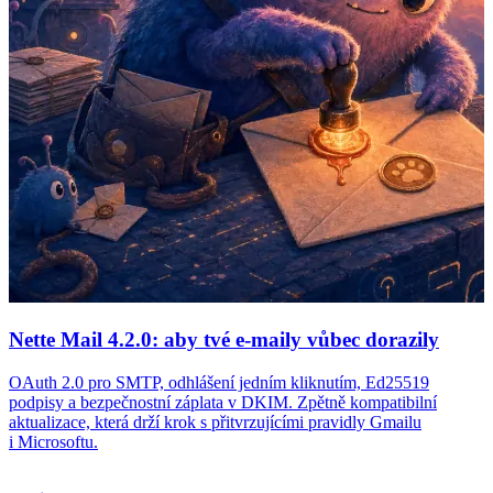
Nette Mail 4.2.0: aby tvé e-maily vůbec dorazily
OAuth 2.0 pro SMTP, odhlášení jedním kliknutím, Ed25519
podpisy a bezpečnostní záplata v DKIM. Zpětně kompatibilní
aktualizace, která drží krok s přitvrzujícími pravidly Gmailu
i Microsoftu.