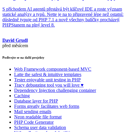
S příchodem AI agentů přestává být klíčové IDE a roste význam
statické analýzy a typů. Nette je na to připravené lépe než ostatní:
důsledně typuje od PHP 7.1 a nově všechny balíčky procházejí
PHPStanem na plný level 8.
David Grudl
před měsícem
Podívejte se na další projekty
Web Framework
component-based MVC
Latte
the safest & intuitive templates
Tester
enjoyable unit testing in PHP
Tracy
debugging tool you will love ♥
Dependency Injection
challenging container
Caching
Database
layer for PHP
Forms
greatly facilitates web forms
Mail
sending emails
Neon
readable file format
PHP Code Generator
Schema
user data validation