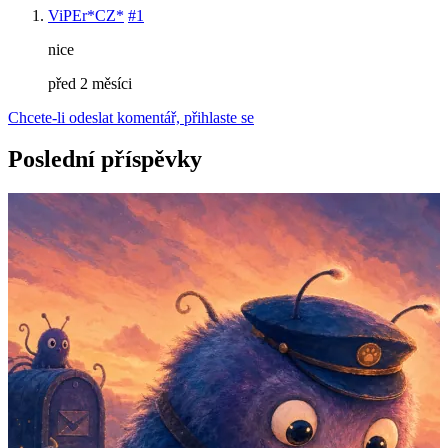
ViPEr*CZ*
#1
nice
před 2 měsíci
Chcete-li odeslat komentář, přihlaste se
Poslední příspěvky