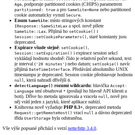
, podporuje partitioned cookies (CHIPS) parametrem
Age
a pro
nebo partitioned
partitioned: true
SameSite=None
cookie automaticky vynutí
.
Secure
Enum
: místo stringových konstant
SameSite
a spol. nově píšete
IResponse::SameSiteLax
. Přijímá ho
i
SameSite::Lax
setCookie()
, staré konstanty jsou
Session::setCookieParameters()
deprecated.
Expirace všude stejně
:
,
setCookie()
i expirace session sekcí
Session::setExpiration()
vykládají hodnotu shodně: číslo je relativní počet sekund, text
je interval (
) nebo datum;
navíc
'20 minutes'
setCookie()
přijímá
. Předávání absolutního UNIX
DateTimeInterface
timestampu je deprecated. Session cookie představuje hodnota
, která nahradí dřívější
.
null
0
rozumí wildcardu
: hlavička
detectLanguage()
Accept-
smí obsahovat
(posílají ho hlavně API klienti a
Language
*
boti). Dříve ho metoda ignorovala a vracela
, nově pro
null
něj vrátí jeden z jazyků, které aplikace nabízí.
Knihovna nově vyžaduje
PHP 8.3+
, deprecated metoda
vrací
a dávno deprecated
Request::getRemoteHost()
null
třída
byla odstraněna.
UserStorage
Vše výše popsané přichází s verzí
nette/http 3.4.0
.