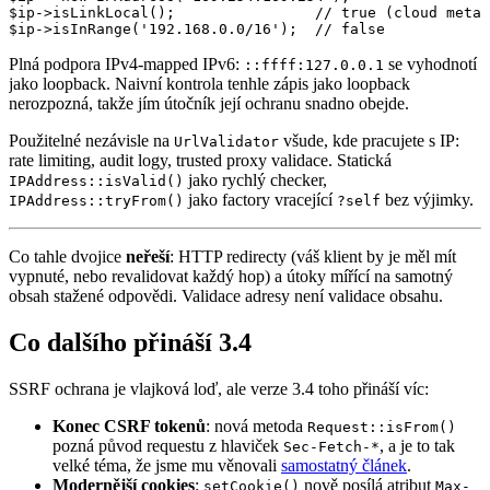
$ip->isLinkLocal();                // true (cloud metad
Plná podpora IPv4-mapped IPv6:
se vyhodnotí
::ffff:127.0.0.1
jako loopback. Naivní kontrola tenhle zápis jako loopback
nerozpozná, takže jím útočník její ochranu snadno obejde.
Použitelné nezávisle na
všude, kde pracujete s IP:
UrlValidator
rate limiting, audit logy, trusted proxy validace. Statická
jako rychlý checker,
IPAddress::isValid()
jako factory vracející
bez výjimky.
IPAddress::tryFrom()
?self
Co tahle dvojice
neřeší
: HTTP redirecty (váš klient by je měl mít
vypnuté, nebo revalidovat každý hop) a útoky mířící na samotný
obsah stažené odpovědi. Validace adresy není validace obsahu.
Co dalšího přináší 3.4
SSRF ochrana je vlajková loď, ale verze 3.4 toho přináší víc:
Konec CSRF tokenů
: nová metoda
Request::isFrom()
pozná původ requestu z hlaviček
, a je to tak
Sec-Fetch-*
velké téma, že jsme mu věnovali
samostatný článek
.
Modernější cookies
:
nově posílá atribut
setCookie()
Max-