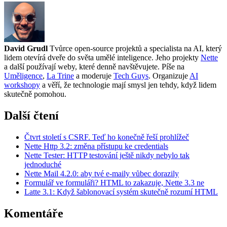
David Grudl
Tvůrce open-source projektů a specialista na AI, který
lidem otevírá dveře do světa umělé inteligence. Jeho projekty
Nette
a další používají weby, které denně navštěvujete. Píše na
Uměligence
,
La Trine
a moderuje
Tech Guys
. Organizuje
AI
workshopy
a věří, že technologie mají smysl jen tehdy, když lidem
skutečně pomohou.
Další čtení
Čtvrt století s CSRF. Teď ho konečně řeší prohlížeč
Nette Http 3.2: změna přístupu ke credentials
Nette Tester: HTTP testování ještě nikdy nebylo tak
jednoduché
Nette Mail 4.2.0: aby tvé e-maily vůbec dorazily
Formulář ve formuláři? HTML to zakazuje, Nette 3.3 ne
Latte 3.1: Když šablonovací systém skutečně rozumí HTML
Komentáře