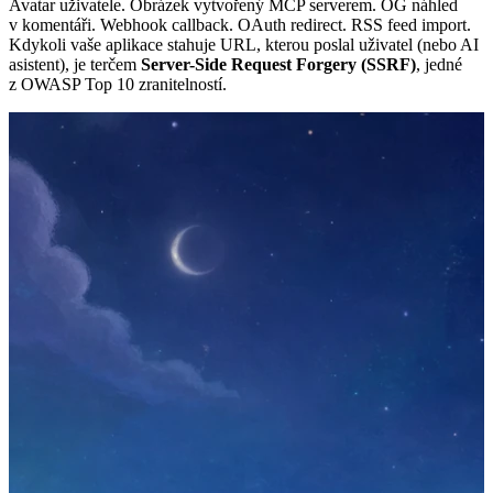
Avatar uživatele. Obrázek vytvořený MCP serverem. OG náhled
v komentáři. Webhook callback. OAuth redirect. RSS feed import.
Kdykoli vaše aplikace stahuje URL, kterou poslal uživatel (nebo AI
asistent), je terčem
Server-Side Request Forgery (SSRF)
, jedné
z OWASP Top 10 zranitelností.