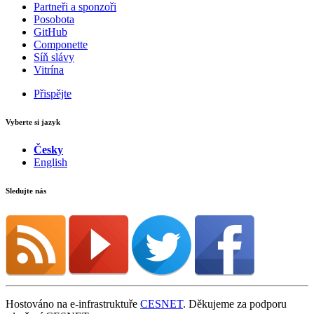
Partneři a sponzoři
Posobota
GitHub
Componette
Síň slávy
Vitrína
Přispějte
Vyberte si jazyk
Česky
English
Sledujte nás
Hostováno na e-infrastruktuře
CESNET
. Děkujeme za podporu